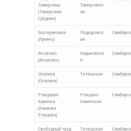
Тимерсяны
Тимерсянск
(Тимерсяны
ая
Средние)
Екатериновка
Подкуровск
Симбирс
(Лукино)
ая
Аксаково
Кадыковска
Симбирс
(Аксаково)
я
Опалиха
Тетюшская
Симбирс
(Опалиха)
Ртищевая
Ртищево-
Симбирс
Каменка
Каменская
(Каменка
Ртищева)
Свободный труд
Тетюшская
Симбирс