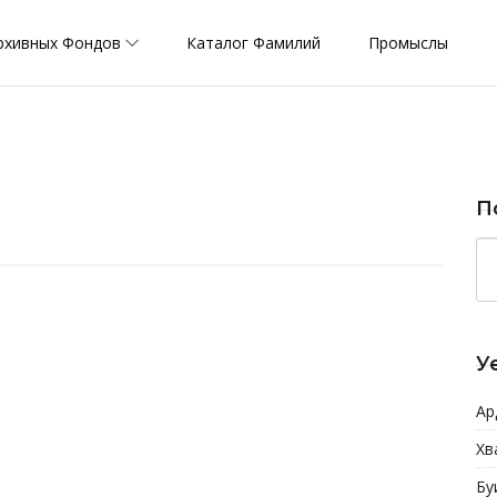
рхивных Фондов
Каталог Фамилий
Промыслы
П
У
Ар
Хв
Бу