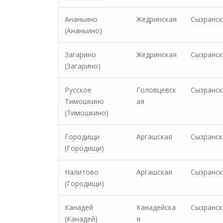
Ананьино
Жедринская
Сызранск
(Ананьино)
Загарино
Жедринская
Сызранск
(Загарино)
Русское
Головцевск
Сызранск
Тимошкино
ая
(Тимошкино)
Городищи
Аргашская
Сызранск
(Городищи)
Налитово
Аргашская
Сызранск
(Городищи)
Канадей
Канадейска
Сызранск
(Канадей)
я