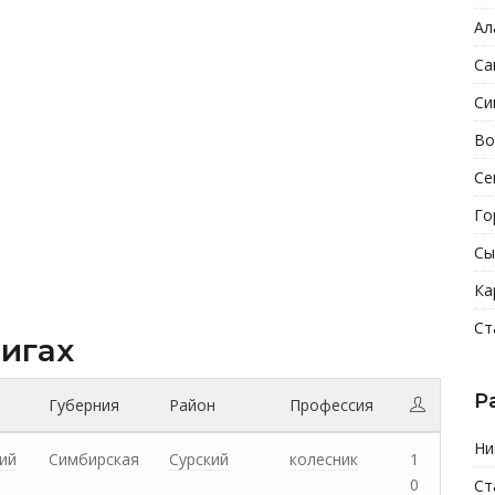
Ал
Са
Си
Во
Се
Го
Сы
Ка
Ст
нигах
Р
Губерния
Район
Профессия
Ни
ий
Симбирская
Сурский
колесник
1
0
Ст