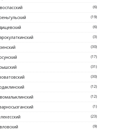
(6)
воспасский
(19)
реньгульский
(6)
дищевский
(3)
арокулаткинский
(30)
зенский
(17)
рсунский
(31)
рышский
(30)
зоватовский
(12)
рдаклинский
(12)
вомалыклинский
(1)
зарносызганский
(23)
лекесский
(9)
вловский