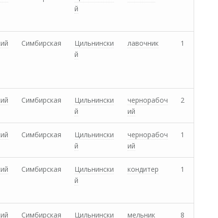
й
кий
Симбирская
Цильнински
лавочник
1
й
кий
Симбирская
Цильнински
чернорабоч
2
й
ий
кий
Симбирская
Цильнински
чернорабоч
1
й
ий
кий
Симбирская
Цильнински
кондитер
1
й
кий
Симбирская
Цильнински
мельник
8