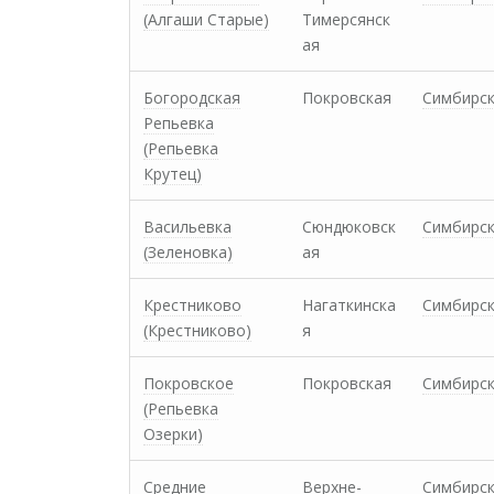
(Алгаши Старые)
Тимерсянск
ая
Богородская
Покровская
Симбирс
Репьевка
(Репьевка
Крутец)
Васильевка
Сюндюковск
Симбирс
(Зеленовка)
ая
Крестниково
Нагаткинска
Симбирс
(Крестниково)
я
Покровское
Покровская
Симбирс
(Репьевка
Озерки)
Средние
Верхне-
Симбирс