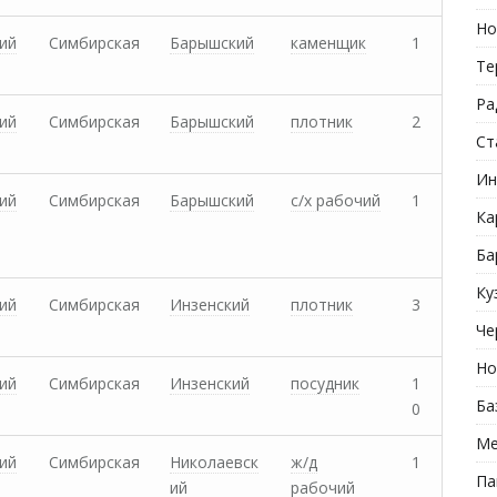
Но
ий
Симбирская
Барышский
каменщик
1
Те
Ра
ий
Симбирская
Барышский
плотник
2
Ст
Ин
ий
Симбирская
Барышский
с/х рабочий
1
Ка
Ба
Ку
ий
Симбирская
Инзенский
плотник
3
Че
Но
ий
Симбирская
Инзенский
посудник
1
Ба
0
Ме
ий
Симбирская
Николаевск
ж/д
1
Па
ий
рабочий