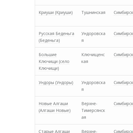
Криуши (Криуши)
Тушнинская
Симбирс
Русская Беденьга
Ундоровска
Симбирс
(Беденьга)
я
Большие
Ключищенс
Симбирс
Ключищи (cело
кая
Ключищи)
Ундоры (Ундоры)
Ундоровска
Симбирс
я
Новые Алгаши
Верхне-
Симбирс
(Алгаши Новые)
Тимерсянск
ая
Старые Алгаши
Верхне-
Симбирс