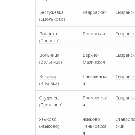
Бестужевка
Уваровская
Сызранск
(Смольково)
Поповка
Поповская
Сызранск
(Поповка)
Вольница
Верхне-
Сызранск
(Вольница)
Мазинская
Вязовка
Паньшинска
Сызранск
(Вязовка)
я
Студенец
Промзинска
Сызранск
(Промзино)
я
Языково
Языково-
Ставроп
(Языково)
Теньковска
ский
я