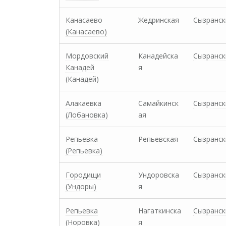
Канасаево
Жедринская
Сызранск
(Канасаево)
Мордовский
Канадейска
Сызранск
Канадей
я
(Канадей)
Алакаевка
Самайкинск
Сызранск
(Лобановка)
ая
Репьевка
Репьевская
Сызранск
(Репьевка)
Городищи
Ундоровска
Сызранск
(Ундоры)
я
Репьевка
Нагаткинска
Сызранск
(Норовка)
я