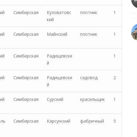
ий
Симбирская
Кузоватовс
плотник
1
кий
ий
Симбирская
Майнский
плотник
1
ий
Симбирская
Радищевски
1
й
ий
Симбирская
Радищевски
садовод
2
й
ий
Симбирская
Сурский
красильщик
1
оль
Симбирская
Карсунский
фабричный
5