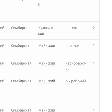
й
кий
Симбирская
Кузоватовс
пастух
2
кий
кий
Симбирская
Майнский
плотник
1
кий
Симбирская
Майнский
чернорабоч
1
ий
кий
Симбирская
Майнский
с/х рабочий
1
кий
Симбирская
Майнский
1