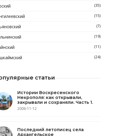
(35)
рский
(15)
нгилеевский
(7)
ьяновский
(19)
льнинский
(11)
йнский
(24)
шкаймский
опулярные статьи
Истории Воскресенского
Некрополя: как открывали,
закрывали и сохраняли. Часть 1.
2006-11-12
Последний летописец села
Архангельское