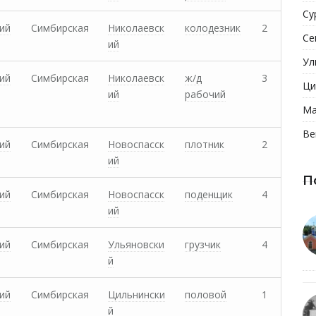
Су
ий
Симбирская
Николаевск
колодезник
2
Се
ий
Ул
ий
Симбирская
Николаевск
ж/д
3
Ци
ий
рабочий
Ма
Ве
ий
Симбирская
Новоспасск
плотник
2
ий
П
ий
Симбирская
Новоспасск
поденщик
4
ий
ий
Симбирская
Ульяновски
грузчик
4
й
ий
Симбирская
Цильнински
половой
1
й