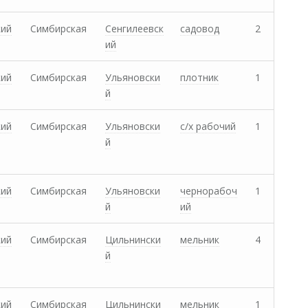
кий
Симбирская
Сенгилеевск
садовод
2
ий
кий
Симбирская
Ульяновски
плотник
1
й
кий
Симбирская
Ульяновски
с/х рабочий
1
й
кий
Симбирская
Ульяновски
чернорабоч
1
й
ий
кий
Симбирская
Цильнински
мельник
4
й
кий
Симбирская
Цильнински
мельник
1