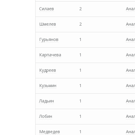
Силаев
2
Ана
Шмелев
2
Ана
Гурьянов
1
Ана
Карпачева
1
Ана
Кудреев
1
Ана
Кузьмин
1
Ана
Ладьин
1
Ана
Лобин
1
Ана
Медведев
1
Ана