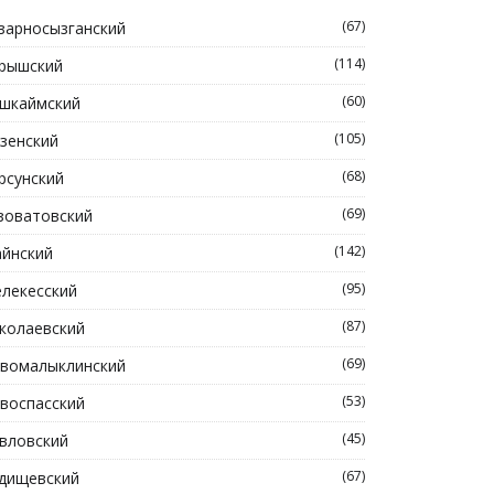
(67)
зарносызганский
(114)
рышский
(60)
шкаймский
(105)
зенский
(68)
рсунский
(69)
зоватовский
(142)
йнский
(95)
лекесский
(87)
колаевский
(69)
вомалыклинский
(53)
воспасский
(45)
вловский
(67)
дищевский