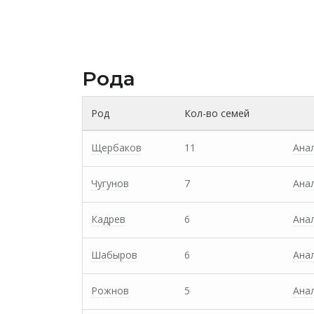
Рода
Род
Кол-во семей
Щербаков
11
Ана
Чугунов
7
Ана
Кадрев
6
Ана
Шабыров
6
Ана
Рожнов
5
Ана