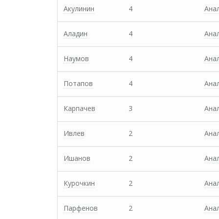
Акулинин
4
Ана
Аладин
4
Ана
Наумов
4
Ана
Потапов
4
Ана
Карпачев
3
Ана
Ивлев
2
Ана
Ишанов
2
Ана
Курочкин
2
Ана
Парфенов
2
Ана