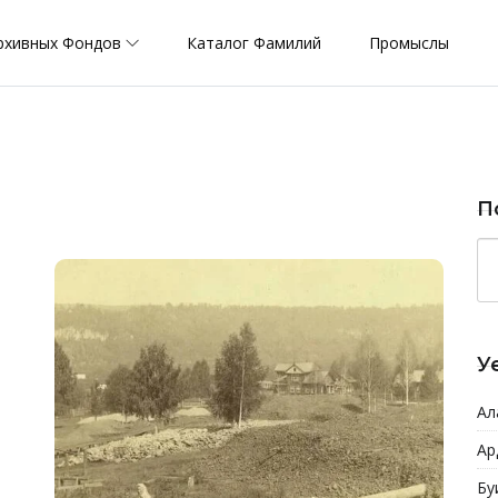
рхивных Фондов
Каталог Фамилий
Промыслы
П
У
Ал
Ар
Бу