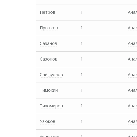
Петров
1
Ана
Прытков
1
Ана
Сазанов
1
Ана
Сазонов
1
Ана
Сайфуллов
1
Ана
Тимохин
1
Ана
Тихомиров
1
Ана
Узюков
1
Ана
Хрипунов
1
Ана