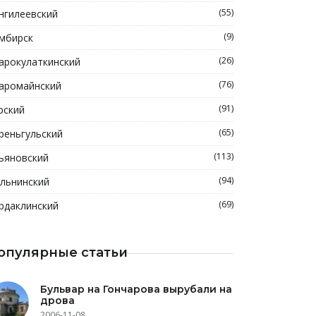
(55)
нгилеевский
(9)
мбирск
(26)
арокулаткинский
(76)
аромайнский
(91)
рский
(65)
реньгульский
(113)
ьяновский
(94)
льнинский
(69)
рдаклинский
опулярные статьи
Бульвар на Гончарова вырубали на
дрова
2006-11-08