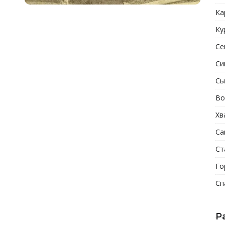
Ка
Ку
Се
Си
Сы
Во
Хв
Са
Ст
Го
Сп
Р