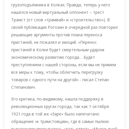
грузоподъёмника в Колках. Правда, теперь у него
нашёлся новый виртуальный оппонент – трест
Трамст (от слов «трамвай» и «строительство»). В
своей публикации Рогозин в очередной раз повторил
решающие аргументы против плана переноса
пристаней, не пожалел и эмоций. «Перенос
пристаней в Колки будет смертельным ударом
экономическому развитию города… Будет
преступлением с нашей стороны, если мы не примем
все меры к тому, чтобы облегчить перегрузку
товаров с одного пути на другой» - писал Степан
Степанович.
Его критика, по-видимому, нашла поддержку в
революционных кругах города, так как 1 октября
1921 года в той же «Заре» было напечатано
обращение «к трамстовцам», где в самых пылких
выражениях призывалось «дать ответ». «Много дней