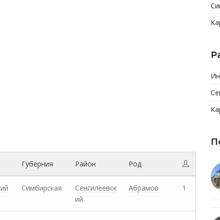
Си
Ка
Р
Ин
Се
Ка
П
Губерния
Район
Род
кий
Симбирская
Сенгилеевск
Абрамов
1
ий