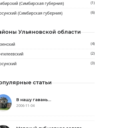
(1)
мбирский (Симбирская губерния)
(6)
рсунский (Симбирская губерния)
айоны Ульяновской области
(4)
зенский
(2)
нгилеевский
(3)
рсунский
опулярные статьи
В нашу гавань…
2006-11-04