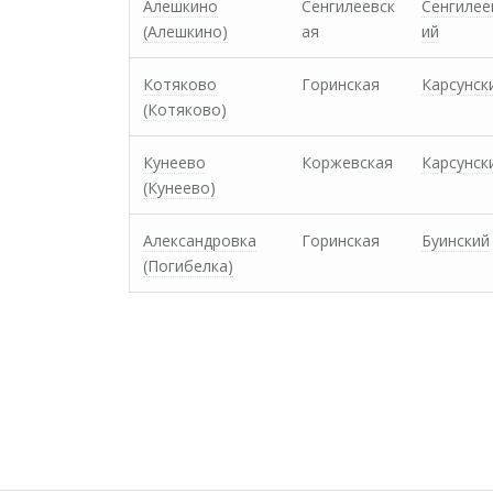
Алешкино
Сенгилеевск
Сенгилее
(Алешкино)
ая
ий
Котяково
Горинская
Карсунск
(Котяково)
Кунеево
Коржевская
Карсунск
(Кунеево)
Александровка
Горинская
Буинский
(Погибелка)