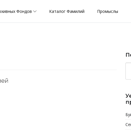
рхивных Фондов
Каталог Фамилий
Промыслы
П
мей
У
п
Бу
Се