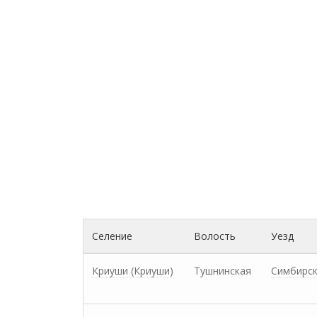
Селение
Волость
Уезд
Криуши (Криуши)
Тушнинская
Симбирс