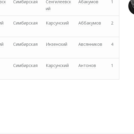
вск
Симбирская
Сенгилеевск
Абакумов
1
ий
ий
Симбирская
Карсунский
Аббакумов
2
ий
Симбирская
Инзенский
Авсянников
4
Симбирская
Карсунский
Антонов
1