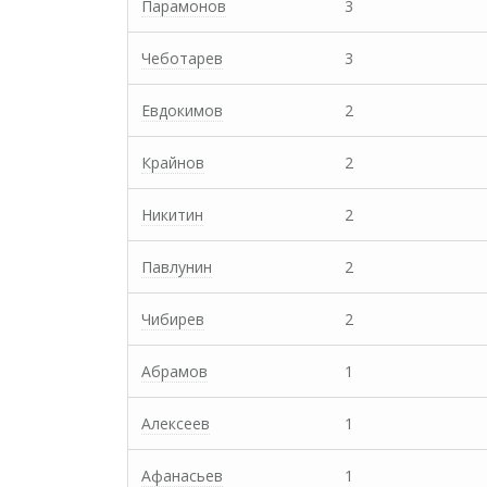
Парамонов
3
Чеботарев
3
Евдокимов
2
Крайнов
2
Никитин
2
Павлунин
2
Чибирев
2
Абрамов
1
Алексеев
1
Афанасьев
1