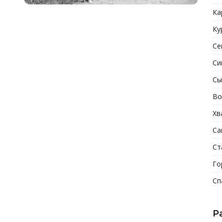
Ка
Ку
Се
Си
Сы
Во
Хв
Са
Ст
Го
Сп
Р