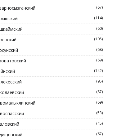
(67)
зарносызганский
(114)
рышский
(60)
шкаймский
(105)
зенский
(68)
рсунский
(69)
зоватовский
(142)
йнский
(95)
лекесский
(87)
колаевский
(69)
вомалыклинский
(53)
воспасский
(45)
вловский
(67)
дищевский