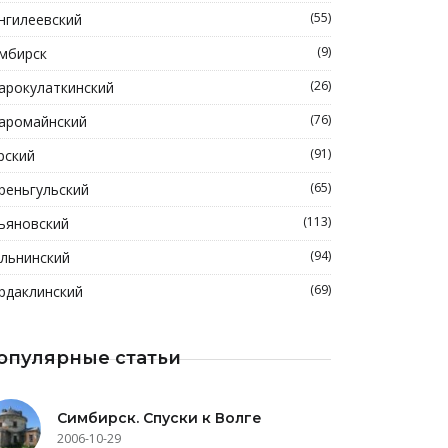
(55)
нгилеевский
(9)
мбирск
(26)
арокулаткинский
(76)
аромайнский
(91)
рский
(65)
реньгульский
(113)
ьяновский
(94)
льнинский
(69)
рдаклинский
опулярные статьи
Симбирск. Спуски к Волге
2006-10-29