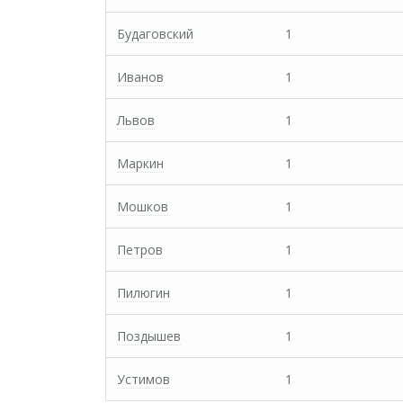
Будаговский
1
Иванов
1
Львов
1
Маркин
1
Мошков
1
Петров
1
Пилюгин
1
Поздышев
1
Устимов
1