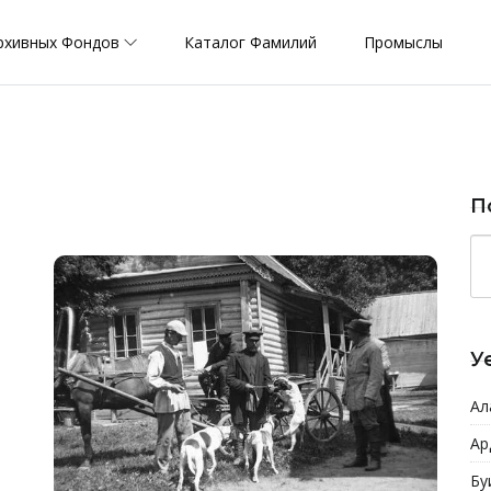
рхивных Фондов
Каталог Фамилий
Промыслы
П
У
Ал
Ар
Бу