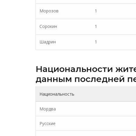
Морозов
1
Сорокин
1
Шадрин
1
Национальности жит
данным последней п
Национальность
Мордва
Русские