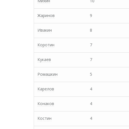
Михин
10
Жаринов
9
Ивакин
8
Коротин
7
Кукаев
7
Ромашкин
5
Карелов
4
Конаков
4
Костин
4