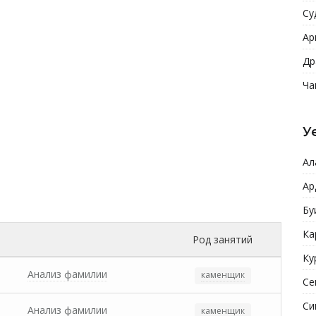
Су
Ар
Др
Ча
У
Ал
Ар
Бу
Ка
Род занятий
Ку
Анализ фамилии
каменщик
Се
Си
Анализ фамилии
каменщик