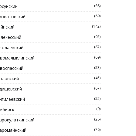
(68)
рсунский
(69)
зоватовский
(142)
йнский
(95)
лекесский
(87)
колаевский
(69)
вомалыклинский
(53)
воспасский
(45)
вловский
(67)
дищевский
(55)
нгилеевский
(9)
мбирск
(26)
арокулаткинский
(76)
аромайнский