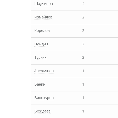
Шадчинов
4
Измайлов
2
Корелов
2
Нуждин
2
Туркин
2
Аверьянов
1
Ванин
1
Винокуров
1
Вождаев
1