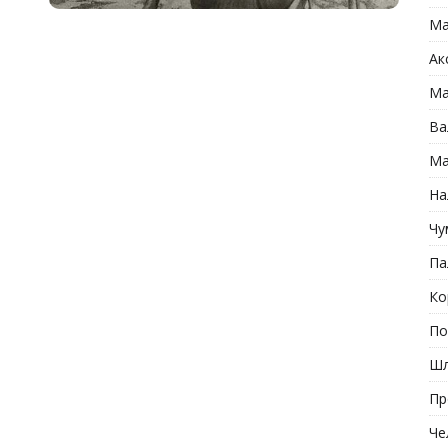
Ма
Ак
Ма
Ва
Ма
На
Чу
Па
Ко
По
Шл
Пр
Че