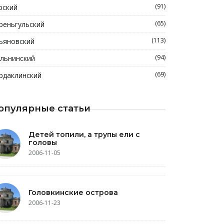
(91)
рский
(65)
реньгульский
(113)
ьяновский
(94)
льнинский
(69)
рдаклинский
опулярные статьи
Детей топили, а трупы ели с
головы
2006-11-05
Головкинские острова
2006-11-23