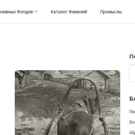
рхивных Фондов
Каталог Фамилий
Промыслы
П
Б
Пя
Бо
Шу