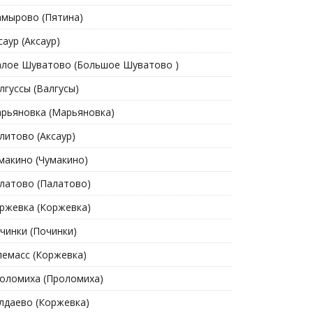
мырово (Пятина)
саур (Аксаур)
лое Шуватово (Большое Шуватово )
лгуссы (Валгусы)
рьяновка (Марьяновка)
литово (Аксаур)
макино (Чумакино)
латово (Палатово)
ржевка (Коржевка)
чинки (Починки)
емасс (Коржевка)
оломиха (Проломиха)
лдаево (Коржевка)