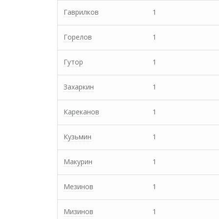
Гаврилков
1
Горелов
1
Гутор
1
Захаркин
1
Кареканов
1
Кузьмин
1
Макурин
1
Мезинов
1
Мизинов
1