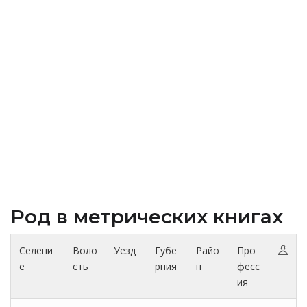
Род в метрических книгах
Селени
Воло
Уезд
Губе
Райо
Про
е
сть
рния
н
фесс
ия