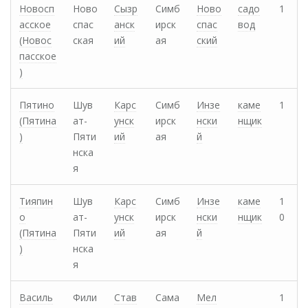
Новосп
Ново
Сызр
Симб
Ново
садо
1
асское
спас
анск
ирск
спас
вод
(Новос
ская
ий
ая
ский
пасское
)
Пятино
Шув
Карс
Симб
Инзе
каме
1
(Пятина
ат-
унск
ирск
нски
нщик
)
Пяти
ий
ая
й
нска
я
Тияпин
Шув
Карс
Симб
Инзе
каме
1
о
ат-
унск
ирск
нски
нщик
0
(Пятина
Пяти
ий
ая
й
)
нска
я
Василь
Фили
Став
Сама
Мел
1