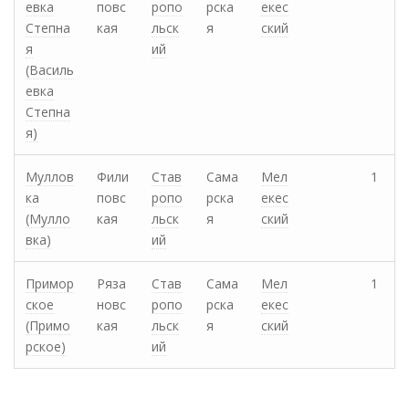
евка
повс
ропо
рска
екес
Степна
кая
льск
я
ский
я
ий
(Василь
евка
Степна
я)
Муллов
Фили
Став
Сама
Мел
1
ка
повс
ропо
рска
екес
(Мулло
кая
льск
я
ский
вка)
ий
Примор
Ряза
Став
Сама
Мел
1
ское
новс
ропо
рска
екес
(Примо
кая
льск
я
ский
рское)
ий