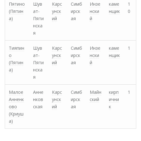
Пятино
Шув
Карс
Симб
Инзе
каме
1
(Пятин
ат-
унск
ирск
нски
нщик
0
а)
Пяти
ий
ая
й
нска
я
Тияпин
Шув
Карс
Симб
Инзе
каме
1
о
ат-
унск
ирск
нски
нщик
(Пятин
Пяти
ий
ая
й
а)
нска
я
Малое
Анне
Карс
Симб
Майн
кирп
1
Анненк
нков
унск
ирск
ский
ични
ово
ская
ий
ая
к
(Криуш
а)