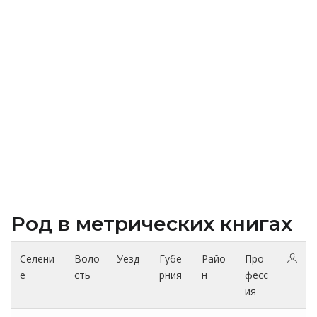
Род в метрических книгах
Селени
Воло
Уезд
Губе
Райо
Про
е
сть
рния
н
фесс
ия