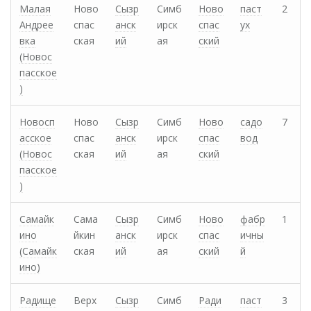
Малая
Ново
Сызр
Симб
Ново
паст
2
Андрее
спас
анск
ирск
спас
ух
вка
ская
ий
ая
ский
(Новос
пасское
)
Новосп
Ново
Сызр
Симб
Ново
садо
7
асское
спас
анск
ирск
спас
вод
(Новос
ская
ий
ая
ский
пасское
)
Самайк
Сама
Сызр
Симб
Ново
фабр
1
ино
йкин
анск
ирск
спас
ичны
(Самайк
ская
ий
ая
ский
й
ино)
Радище
Верх
Сызр
Симб
Ради
паст
3