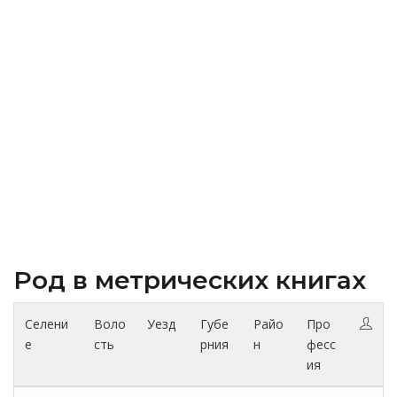
Род в метрических книгах
Селени
Воло
Уезд
Губе
Райо
Про
е
сть
рния
н
фесс
ия