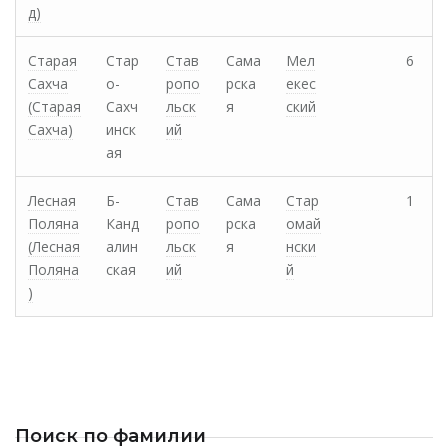
д)
Старая
Стар
Став
Сама
Мел
6
Сахча
о-
ропо
рска
екес
(Старая
Сахч
льск
я
ский
Сахча)
инск
ий
ая
Лесная
Б-
Став
Сама
Стар
1
Поляна
Канд
ропо
рска
омай
(Лесная
алин
льск
я
нски
Поляна
ская
ий
й
)
Поиск по фамилии