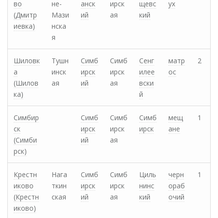
во
не-
анск
ирск
щевс
ух
(Дмитр
Мази
ий
ая
кий
иевка)
нска
я
Шиловк
Тушн
Симб
Симб
Сенг
матр
2
а
инск
ирск
ирск
илее
ос
(Шилов
ая
ий
ая
вски
ка)
й
Симбир
Симб
Симб
Симб
мещ
1
ск
ирск
ирск
ирск
ане
(Симби
ий
ая
рск)
Крестн
Нага
Симб
Симб
Циль
черн
1
иково
ткин
ирск
ирск
нинс
ораб
(Крестн
ская
ий
ая
кий
очий
иково)