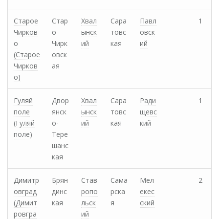
Старое
Стар
Хвал
Сара
Павл
1
Чирков
о-
ынск
товс
овск
о
Чирк
ий
кая
ий
(Старое
овск
Чирков
ая
о)
Гуляй
Двор
Хвал
Сара
Ради
1
поле
янск
ынск
товс
щевс
(Гуляй
о-
ий
кая
кий
поле)
Тере
шанс
кая
Димитр
Брян
Став
Сама
Мел
2
овград
динс
ропо
рска
екес
(Димит
кая
льск
я
ский
ровгра
ий