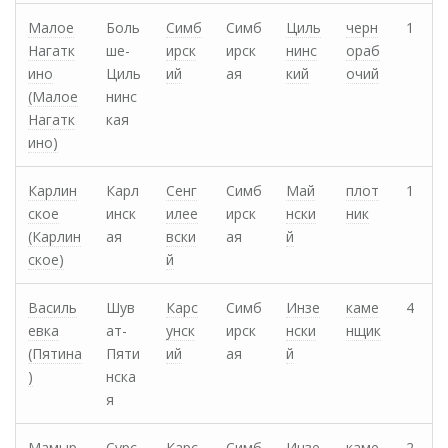
Малое
Боль
Симб
Симб
Циль
черн
1
Нагатк
ше-
ирск
ирск
нинс
ораб
ино
Циль
ий
ая
кий
очий
(Малое
нинс
Нагатк
кая
ино)
Карлин
Карл
Сенг
Симб
Май
плот
1
ское
инск
илее
ирск
нски
ник
(Карлин
ая
вски
ая
й
ское)
й
Василь
Шув
Карс
Симб
Инзе
каме
4
евка
ат-
унск
ирск
нски
нщик
(Пятина
Пяти
ий
ая
й
)
нска
я
Мамыр
Сурс
Карс
Симб
Инзе
каме
2