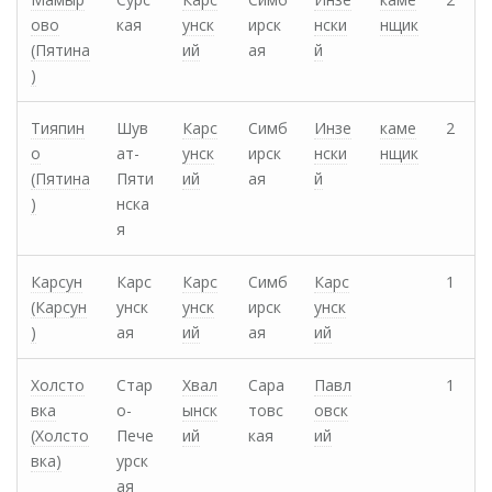
ово
кая
унск
ирск
нски
нщик
(Пятина
ий
ая
й
)
Тияпин
Шув
Карс
Симб
Инзе
каме
2
о
ат-
унск
ирск
нски
нщик
(Пятина
Пяти
ий
ая
й
)
нска
я
Карсун
Карс
Карс
Симб
Карс
1
(Карсун
унск
унск
ирск
унск
)
ая
ий
ая
ий
Холсто
Стар
Хвал
Сара
Павл
1
вка
о-
ынск
товс
овск
(Холсто
Пече
ий
кая
ий
вка)
урск
ая