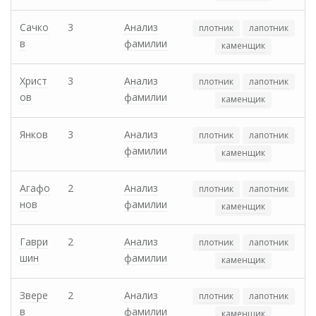
Сачко
3
Анализ
плотник
лапотник
в
фамилии
каменщик
Христ
3
Анализ
плотник
лапотник
ов
фамилии
каменщик
Янков
3
Анализ
плотник
лапотник
фамилии
каменщик
Агафо
2
Анализ
плотник
лапотник
нов
фамилии
каменщик
Гаври
2
Анализ
плотник
лапотник
шин
фамилии
каменщик
Звере
2
Анализ
плотник
лапотник
в
фамилии
каменщик