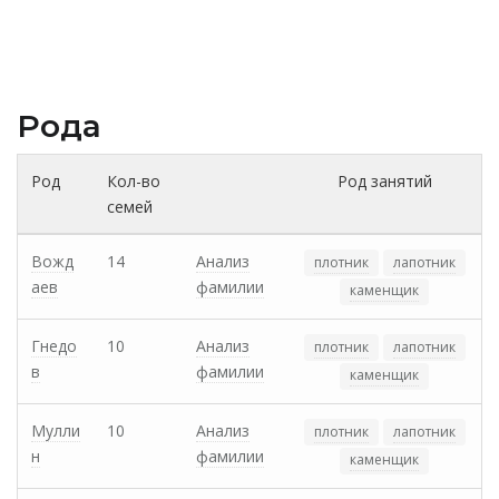
Рода
Род
Кол-во
Род занятий
семей
Вожд
14
Анализ
плотник
лапотник
аев
фамилии
каменщик
Гнедо
10
Анализ
плотник
лапотник
в
фамилии
каменщик
Мулли
10
Анализ
плотник
лапотник
н
фамилии
каменщик