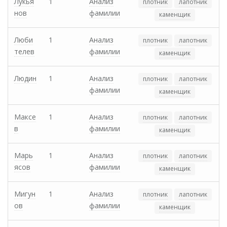
Лукья
1
Анализ
плотник
лапотник
нов
фамилии
каменщик
Люби
1
Анализ
плотник
лапотник
телев
фамилии
каменщик
Людин
1
Анализ
плотник
лапотник
фамилии
каменщик
Максе
1
Анализ
плотник
лапотник
в
фамилии
каменщик
Марь
1
Анализ
плотник
лапотник
ясов
фамилии
каменщик
Мигун
1
Анализ
плотник
лапотник
ов
фамилии
каменщик