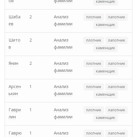
ов
фамилии
каменщик
Шаба
2
Анализ
плотник
лапотник
ев
фамилии
каменщик
Шито
2
Анализ
плотник
лапотник
в
фамилии
каменщик
Янин
2
Анализ
плотник
лапотник
фамилии
каменщик
Арсен
1
Анализ
плотник
лапотник
ькин
фамилии
каменщик
Гаври
1
Анализ
плотник
лапотник
лин
фамилии
каменщик
Гаврю
1
Анализ
плотник
лапотник