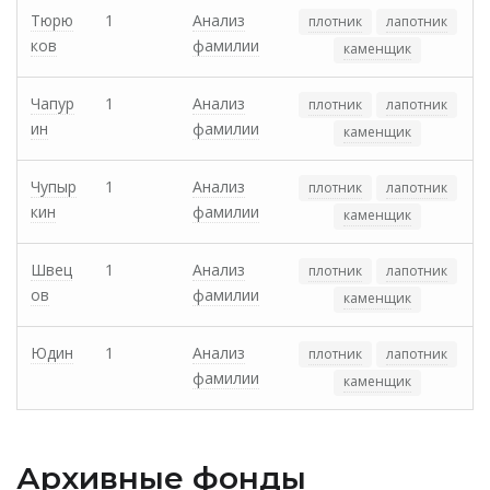
Тюрю
1
Анализ
плотник
лапотник
ков
фамилии
каменщик
Чапур
1
Анализ
плотник
лапотник
ин
фамилии
каменщик
Чупыр
1
Анализ
плотник
лапотник
кин
фамилии
каменщик
Швец
1
Анализ
плотник
лапотник
ов
фамилии
каменщик
Юдин
1
Анализ
плотник
лапотник
фамилии
каменщик
Архивные фонды