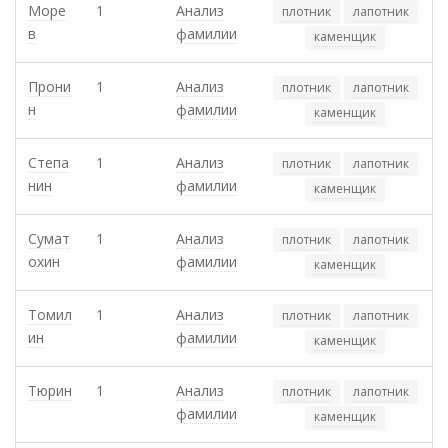
Море
1
Анализ
плотник
лапотник
в
фамилии
каменщик
Прони
1
Анализ
плотник
лапотник
н
фамилии
каменщик
Степа
1
Анализ
плотник
лапотник
нин
фамилии
каменщик
Сумат
1
Анализ
плотник
лапотник
охин
фамилии
каменщик
Томил
1
Анализ
плотник
лапотник
ин
фамилии
каменщик
Тюрин
1
Анализ
плотник
лапотник
фамилии
каменщик