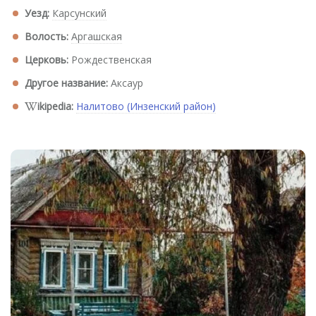
Уезд:
Карсунский
Волость:
Аргашская
Церковь:
Рождественская
Другое название:
Аксаур
ikipedia:
Налитово (Инзенский район)