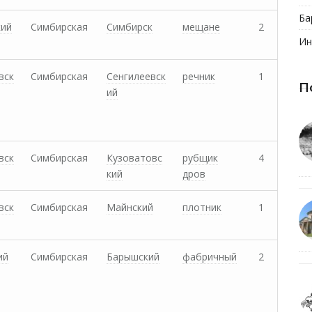
Ба
кий
Симбирская
Симбирск
мещане
2
Ин
вск
Симбирская
Сенгилеевск
речник
1
П
ий
вск
Симбирская
Кузоватовс
рубщик
4
кий
дров
вск
Симбирская
Майнский
плотник
1
ий
Симбирская
Барышский
фабричный
2