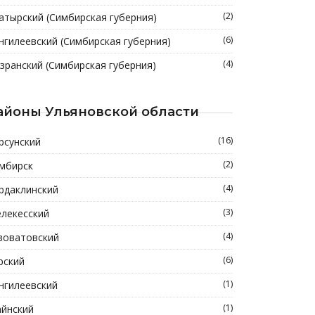
(2)
атырский (Симбирская губерния)
(6)
нгилеевский (Симбирская губерния)
(4)
зранский (Симбирская губерния)
айоны Ульяновской области
(16)
рсунский
(2)
мбирск
(4)
рдаклинский
(3)
лекесский
(4)
зоватовский
(6)
рский
(1)
нгилеевский
(1)
йнский