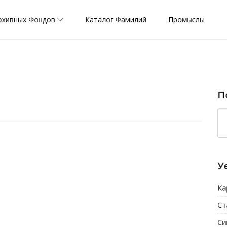
рхивных Фондов
Каталог Фамилий
Промыслы
П
У
Ка
Ст
Си