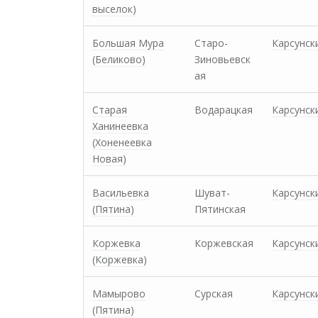
выселок)
Большая Мура
Старо-
Карсунск
(Беликово)
Зиновьевск
ая
Старая
Водарацкая
Карсунск
Ханинеевка
(Хоненеевка
Новая)
Васильевка
Шуват-
Карсунск
(Пятина)
Пятинская
Коржевка
Коржевская
Карсунск
(Коржевка)
Мамырово
Сурская
Карсунск
(Пятина)