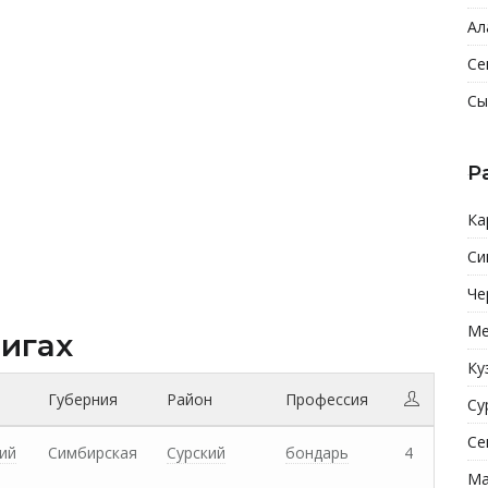
Ал
Се
Сы
Р
Ка
Си
Че
Ме
нигах
Ку
Губерния
Район
Профессия
Су
Се
ий
Симбирская
Сурский
бондарь
4
Ма