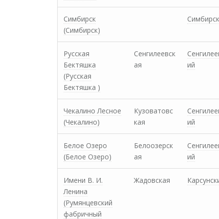
Симбирск
Симбирс
(Симбирск)
Русская
Сенгилеевск
Сенгилее
Бектяшка
ая
ий
(Русская
Бектяшка )
Чекалино Лесное
Кузоватовс
Сенгилее
(Чекалино)
кая
ий
Белое Озеро
Белоозерск
Сенгилее
(Белое Озеро)
ая
ий
Имени В. И.
Жадовская
Карсунск
Ленина
(Румянцевский
фабричный