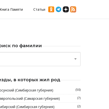
Книга Памяти
Статьи
оиск по фамилии
езды, в которых жил род
(50)
рсунский (Симбирская губерния)
(7)
авропольский (Самарская губерния)
(2)
мбирский (Симбирская губерния)