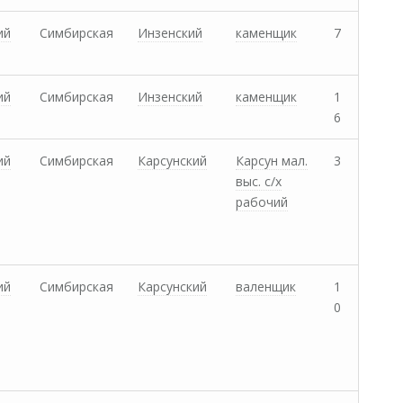
ий
Симбирская
Инзенский
каменщик
7
ий
Симбирская
Инзенский
каменщик
1
6
ий
Симбирская
Карсунский
Карсун мал.
3
выс. с/х
рабочий
ий
Симбирская
Карсунский
валенщик
1
0