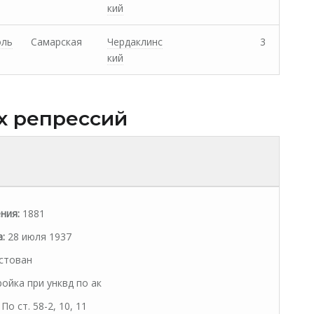
кий
оль
Самарская
Чердаклинс
3
кий
х репрессий
ния:
1881
:
28 июля 1937
стован
ойка при унквд по ак
По ст. 58-2, 10, 11