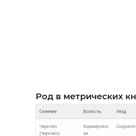
Род в метрических к
Селение
Волость
Уезд
Чирково
Ждамировск
Сызранск
(Чирково)
ая