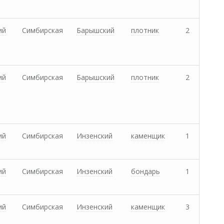
ий
Симбирская
Барышский
плотник
2
ий
Симбирская
Барышский
плотник
2
ий
Симбирская
Инзенский
каменщик
1
ий
Симбирская
Инзенский
бондарь
1
ий
Симбирская
Инзенский
каменщик
3