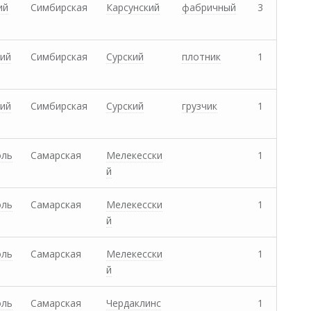
ий
Симбирская
Карсунский
фабричный
3
ий
Симбирская
Сурский
плотник
1
ий
Симбирская
Сурский
грузчик
1
оль
Самарская
Мелекесски
1
й
оль
Самарская
Мелекесски
1
й
оль
Самарская
Мелекесски
1
й
оль
Самарская
Чердаклинс
1