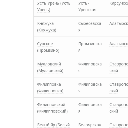
Усть Урень (Усть
Усть-
Карсунск
Урень)
Уренская
Княжуха
Сыресевска
Алатырск
(Княжуха)
я
Сурское
Промзинска
Алатырск
(Промзино)
я
Мулловский
Филиповска
Ставроп
(Мулловский)
я
ский
Филипповка
Филиповска
Ставроп
(Филипповка)
я
ский
Филипповский
Филиповска
Ставроп
(Филипповский)
я
ский
Белый Яр (Белый
Белоярская
Ставроп