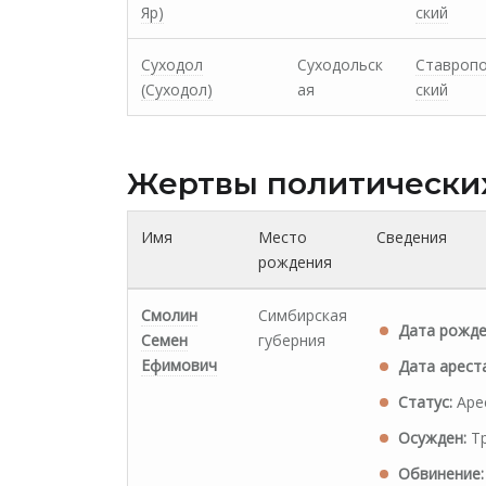
Яр)
ский
Суходол
Суходольск
Ставроп
(Суходол)
ая
ский
Жертвы политически
Имя
Место
Сведения
рождения
Смолин
Симбирская
Дата рожде
Семен
губерния
Ефимович
Дата ареста
Статус:
Аре
Осужден:
Тр
Обвинение: