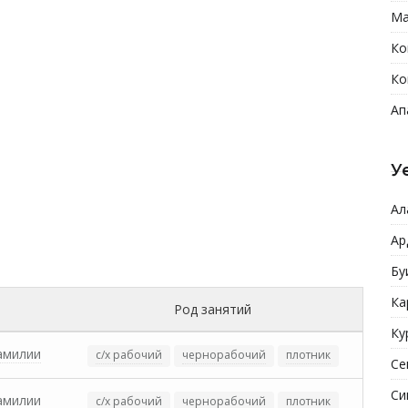
Ма
Ко
Ко
Ап
У
Ал
Ар
Бу
Ка
Род занятий
Ку
амилии
с/х рабочий
чернорабочий
плотник
Се
Си
амилии
с/х рабочий
чернорабочий
плотник