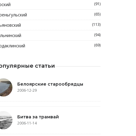
(91)
рский
(65)
реньгульский
(113)
ьяновский
(94)
льнинский
(69)
рдаклинский
опулярные статьи
Белоярские старообрядцы
2006-12-29
Битва за трамвай
2006-11-14