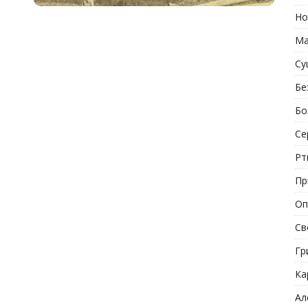
Но
Ма
Су
Бе
Бо
Се
Рт
Пр
Оп
Св
Гр
Ка
Ал