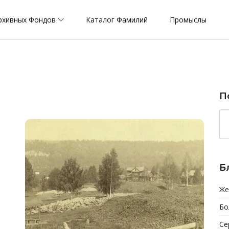
рхивных Фондов
Каталог Фамилий
Промыслы
П
Б
Же
Бо
Се