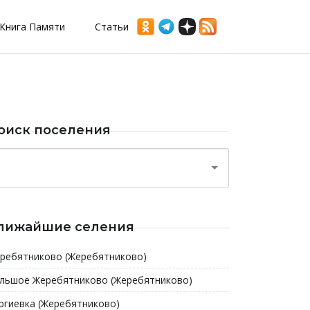
Книга Памяти
Статьи
оиск поселения
лижайшие селения
ребятниково (Жеребятниково)
льшое Жеребятниково (Жеребятниково)
ргиевка (Жеребятниково)