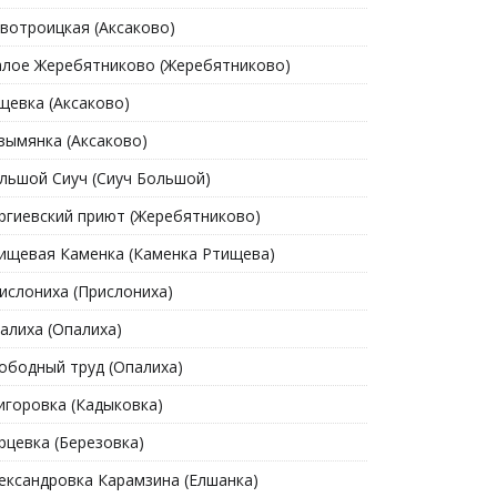
вотроицкая (Аксаково)
лое Жеребятниково (Жеребятниково)
щевка (Аксаково)
зымянка (Аксаково)
льшой Сиуч (Сиуч Большой)
ргиевский приют (Жеребятниково)
ищевая Каменка (Каменка Ртищева)
ислониха (Прислониха)
алиха (Опалиха)
ободный труд (Опалиха)
игоровка (Кадыковка)
рцевка (Березовка)
ександровка Карамзина (Елшанка)