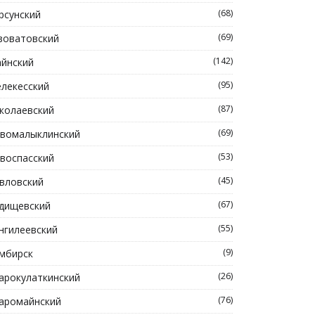
(68)
рсунский
(69)
зоватовский
(142)
йнский
(95)
лекесский
(87)
колаевский
(69)
вомалыклинский
(53)
воспасский
(45)
вловский
(67)
дищевский
(55)
нгилеевский
(9)
мбирск
(26)
арокулаткинский
(76)
аромайнский