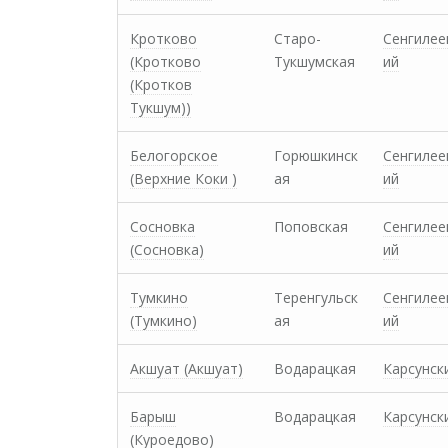
Кротково
Старо-
Сенгилее
(Кротково
Тукшумская
ий
(Кротков
Тукшум))
Белогорское
Горюшкинск
Сенгилее
(Верхние Коки )
ая
ий
Сосновка
Поповская
Сенгилее
(Сосновка)
ий
Тумкино
Теренгульск
Сенгилее
(Тумкино)
ая
ий
Акшуат (Акшуат)
Водарацкая
Карсунск
Барыш
Водарацкая
Карсунск
(Куроедово)