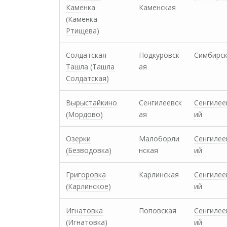
Каменка
Каменская
(Каменка
Ртищева)
Солдатская
Подкуровск
Симбирс
Ташла (Ташла
ая
Солдатская)
Вырыстайкино
Сенгилеевск
Сенгилее
(Мордово)
ая
ий
Озерки
Малоборли
Сенгилее
(Безводовка)
нская
ий
Григоровка
Карлинская
Сенгилее
(Карлинское)
ий
Игнатовка
Поповская
Сенгилее
(Игнатовка)
ий