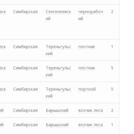
вск
Симбирская
Сенгилеевск
чернорабоч
2
ий
ий
вск
Симбирская
Тереньгульс
плотник
1
кий
вск
Симбирская
Тереньгульс
плотник
5
кий
вск
Симбирская
Тереньгульс
портной
5
кий
ий
Симбирская
Барышский
возчик леса
2
ий
Симбирская
Барышский
возчик леса
1