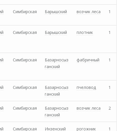
ий
Симбирская
Барышский
возчик леса
1
ий
Симбирская
Барышский
плотник
1
ий
Симбирская
Базарносыз
фабричный
1
ганский
ий
Симбирская
Базарносыз
пчеловод
1
ганский
ий
Симбирская
Базарносыз
возчик леса
2
ганский
ий
Симбирская
Инзенский
рогожник
1