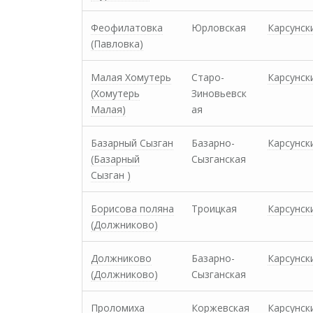
Феофилатовка
Юрловская
Карсунск
(Павловка)
Малая Хомутерь
Старо-
Карсунск
(Хомутерь
Зиновьевск
Малая)
ая
Базарный Сызган
Базарно-
Карсунск
(Базарный
Сызганская
Сызган )
Борисова поляна
Троицкая
Карсунск
(Должниково)
Должниково
Базарно-
Карсунск
(Должниково)
Сызганская
Проломиха
Коржевская
Карсунск