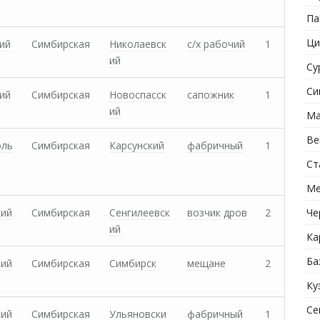
Па
Ци
ий
Симбирская
Николаевск
с/х рабочий
1
ий
Су
Си
ий
Симбирская
Новоспасск
сапожник
1
ий
Ма
Ве
оль
Симбирская
Карсунский
фабричный
1
Ст
Ме
кий
Симбирская
Сенгилеевск
возчик дров
2
Че
ий
Ка
Ба
кий
Симбирская
Симбирск
мещане
2
Ку
Се
кий
Симбирская
Ульяновски
фабричный
1