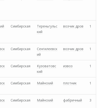
кий
Симбирская
Тереньгульс
возчик дров
1
кий
вск
Симбирская
Сенгилеевск
возчик дров
1
ий
вск
Симбирская
Кузоватовс
извоз
1
кий
вск
Симбирская
Майнский
плотник
1
вск
Симбирская
Майнский
фабричный
3