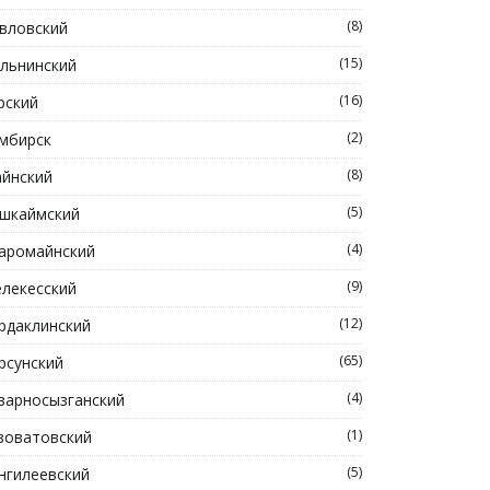
(8)
вловский
(15)
льнинский
(16)
рский
(2)
мбирск
(8)
йнский
(5)
шкаймский
(4)
аромайнский
(9)
лекесский
(12)
рдаклинский
(65)
рсунский
(4)
зарносызганский
(1)
зоватовский
(5)
нгилеевский