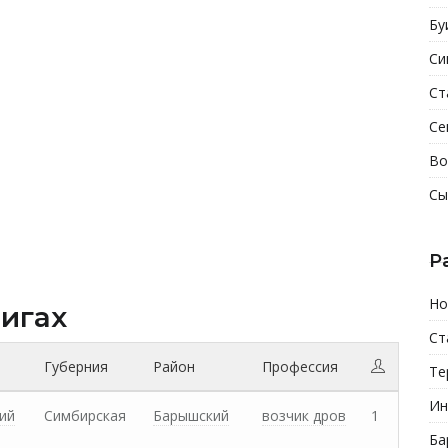
Бу
Си
Ст
Се
Во
Сы
Р
Но
нигах
Ст
Губерния
Район
Профессия
Те
Ин
ий
Симбирская
Барышский
возчик дров
1
Ба