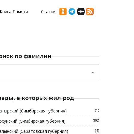
Книга Памяти
Статьи
оиск по фамилии
езды, в которых жил род
(1)
атырский (Симбирская губерния)
(90)
рсунский (Симбирская губерния)
(4)
алынский (Саратовская губерния)