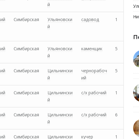
й
Ул
Ни
кий
Симбирская
Ульяновски
садовод
1
й
П
кий
Симбирская
Ульяновски
каменщик
5
й
кий
Симбирская
Цильнински
чернорабоч
5
й
ий
кий
Симбирская
Цильнински
с/х рабочий
1
й
кий
Симбирская
Цильнински
с/х рабочий
6
й
кий
Симбирская
Цильнински
кучер
1