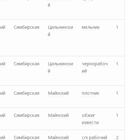
й
кий
Симбирская
Цильнински
мельник
1
й
кий
Симбирская
Цильнински
чернорабоч
1
й
ий
кий
Симбирская
Майнский
плотник
1
кий
Симбирская
Майнский
обжиг
1
извести
кий
Симбирская
Майнский
с/х рабочий
2