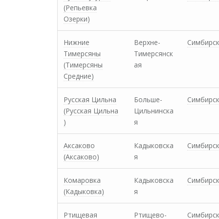
(Репьевка
Озерки)
Нижние
Верхне-
Симбирс
Тимерсяны
Тимерсянск
(Тимерсяны
ая
Средние)
Русская Цильна
Больше-
Симбирс
(Русская Цильна
Цильнинска
)
я
Аксаково
Кадыковска
Симбирс
(Аксаково)
я
Комаровка
Кадыковска
Симбирс
(Кадыковка)
я
Ртищевая
Ртищево-
Симбирс