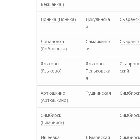
Бекшанка )
Поника (Поника)
Никулинска
Сызранск
я
Лобановка
Самайкинск
Сызранск
(Лобановка)
ая
Языково
Языково-
Ставроп
(Языково)
Теньковска
ский
я
Артюшкино
Тушнинская
Симбирс
(Артюшкино)
Симбирск
Симбирс
(Симбирск)
Ишеевка
Шумовская
Симбирс