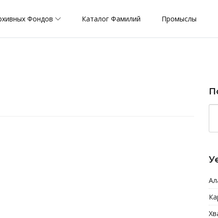
рхивных Фондов
Каталог Фамилий
Промыслы
П
У
Ал
Ка
Хв