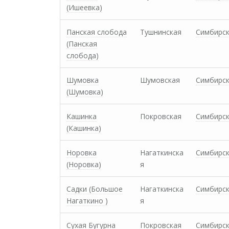
(Ишеевка)
Панская слобода
Тушнинская
Симбирс
(Панская
слобода)
Шумовка
Шумовская
Симбирс
(Шумовка)
Кашинка
Покровская
Симбирс
(Кашинка)
Норовка
Нагаткинска
Симбирс
(Норовка)
я
Садки (Большое
Нагаткинска
Симбирс
Нагаткино )
я
Сухая Бугурна
Покровская
Симбирс