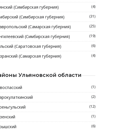
(4)
инский (Симбирская губерния)
(31)
мбирский (Симбирская губерния)
(25)
авропольский (Самарская губерния)
(19)
нгилеевский (Симбирская губерния)
(6)
льский (Саратовская губерния)
(4)
зранский (Самарская губерния)
айоны Ульяновской области
(1)
воспасский
(2)
арокулаткинский
(12)
реньгульский
(1)
зенский
(6)
рышский