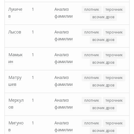
Лукиче
1
Анализ
плотник
терочник
в
фамилии
возчик дров
Лысов
1
Анализ
плотник
терочник
фамилии
возчик дров
Мамык
1
Анализ
плотник
терочник
ин
фамилии
возчик дров
Матру
1
Анализ
плотник
терочник
шев
фамилии
возчик дров
Меркул
1
Анализ
плотник
терочник
ов
фамилии
возчик дров
Мигуно
1
Анализ
плотник
терочник
в
фамилии
возчик дров