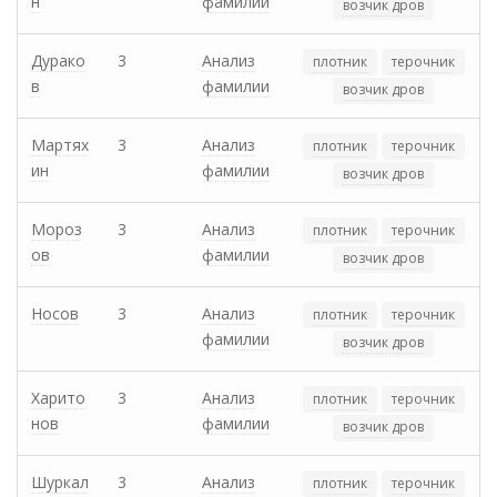
н
фамилии
возчик дров
Дурако
3
Анализ
плотник
терочник
в
фамилии
возчик дров
Мартях
3
Анализ
плотник
терочник
ин
фамилии
возчик дров
Мороз
3
Анализ
плотник
терочник
ов
фамилии
возчик дров
Носов
3
Анализ
плотник
терочник
фамилии
возчик дров
Харито
3
Анализ
плотник
терочник
нов
фамилии
возчик дров
Шуркал
3
Анализ
плотник
терочник