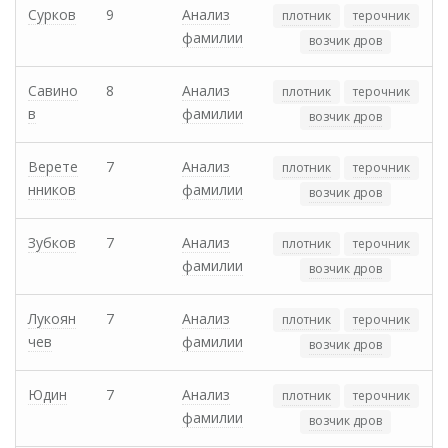
Сурков
9
Анализ
плотник
терочник
фамилии
возчик дров
Савино
8
Анализ
плотник
терочник
в
фамилии
возчик дров
Верете
7
Анализ
плотник
терочник
нников
фамилии
возчик дров
Зубков
7
Анализ
плотник
терочник
фамилии
возчик дров
Лукоян
7
Анализ
плотник
терочник
чев
фамилии
возчик дров
Юдин
7
Анализ
плотник
терочник
фамилии
возчик дров