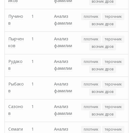
иков
фамилии
возчик дров
Пучино
1
Анализ
плотник
терочник
в
фамилии
возчик дров
Пырчен
1
Анализ
плотник
терочник
ков
фамилии
возчик дров
Рудако
1
Анализ
плотник
терочник
в
фамилии
возчик дров
Рыбако
1
Анализ
плотник
терочник
в
фамилии
возчик дров
Сазоно
1
Анализ
плотник
терочник
в
фамилии
возчик дров
Семаги
1
Анализ
плотник
терочник