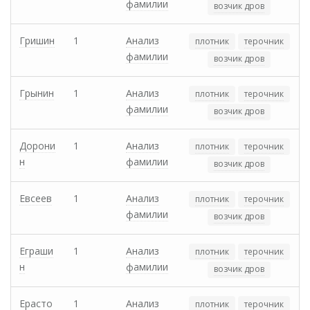
фамилии
возчик дров
Гришин
1
Анализ
плотник
терочник
фамилии
возчик дров
Грынин
1
Анализ
плотник
терочник
фамилии
возчик дров
Дорони
1
Анализ
плотник
терочник
н
фамилии
возчик дров
Евсеев
1
Анализ
плотник
терочник
фамилии
возчик дров
Еграши
1
Анализ
плотник
терочник
н
фамилии
возчик дров
Ерасто
1
Анализ
плотник
терочник