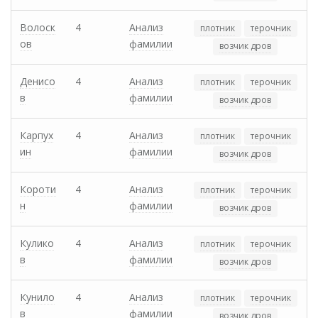
Волоск
4
Анализ
плотник
терочник
ов
фамилии
возчик дров
Денисо
4
Анализ
плотник
терочник
в
фамилии
возчик дров
Карпух
4
Анализ
плотник
терочник
ин
фамилии
возчик дров
Короти
4
Анализ
плотник
терочник
н
фамилии
возчик дров
Кулико
4
Анализ
плотник
терочник
в
фамилии
возчик дров
Кунило
4
Анализ
плотник
терочник
в
фамилии
возчик дров