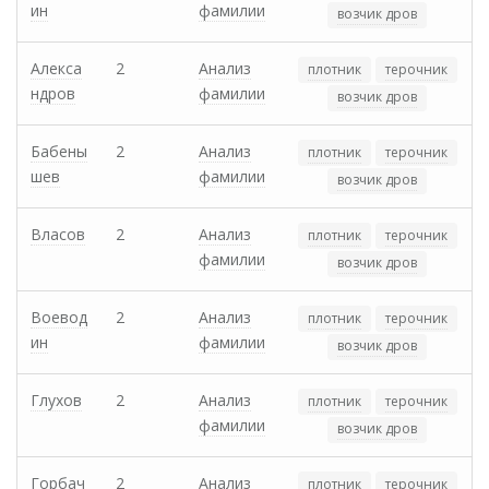
ин
фамилии
возчик дров
Алекса
2
Анализ
плотник
терочник
ндров
фамилии
возчик дров
Бабены
2
Анализ
плотник
терочник
шев
фамилии
возчик дров
Власов
2
Анализ
плотник
терочник
фамилии
возчик дров
Воевод
2
Анализ
плотник
терочник
ин
фамилии
возчик дров
Глухов
2
Анализ
плотник
терочник
фамилии
возчик дров
Горбач
2
Анализ
плотник
терочник