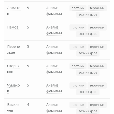
Ломато
5
Анализ
плотник
терочник
в
фамилии
возчик дров
Немов
5
Анализ
плотник
терочник
фамилии
возчик дров
Перепе
5
Анализ
плотник
терочник
лкин
фамилии
возчик дров
Скорня
5
Анализ
плотник
терочник
ков
фамилии
возчик дров
Чумако
5
Анализ
плотник
терочник
в
фамилии
возчик дров
Василь
4
Анализ
плотник
терочник
чев
фамилии
возчик дров