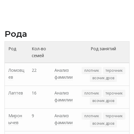
Рода
Род
Кол-во
Род занятий
семей
Ломовц
22
Анализ
плотник
терочник
ев
фамилии
возчик дров
Лаптев
16
Анализ
плотник
терочник
фамилии
возчик дров
Мирон
9
Анализ
плотник
терочник
ычев
фамилии
возчик дров