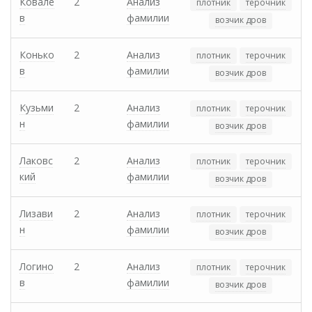
Ковале
2
Анализ
плотник
терочник
в
фамилии
возчик дров
Конько
2
Анализ
плотник
терочник
в
фамилии
возчик дров
Кузьми
2
Анализ
плотник
терочник
н
фамилии
возчик дров
Лаковс
2
Анализ
плотник
терочник
кий
фамилии
возчик дров
Лизави
2
Анализ
плотник
терочник
н
фамилии
возчик дров
Логино
2
Анализ
плотник
терочник
в
фамилии
возчик дров