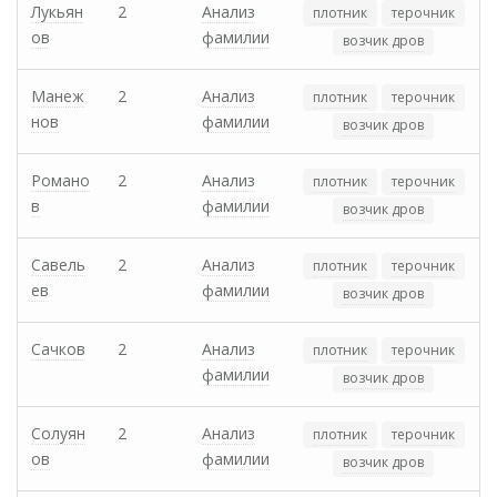
Лукьян
2
Анализ
плотник
терочник
ов
фамилии
возчик дров
Манеж
2
Анализ
плотник
терочник
нов
фамилии
возчик дров
Романо
2
Анализ
плотник
терочник
в
фамилии
возчик дров
Савель
2
Анализ
плотник
терочник
ев
фамилии
возчик дров
Сачков
2
Анализ
плотник
терочник
фамилии
возчик дров
Солуян
2
Анализ
плотник
терочник
ов
фамилии
возчик дров