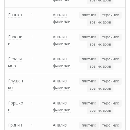
возчик дров
Ганько
1
Анализ
плотник
терочник
фамилии
возчик дров
Гарони
1
Анализ
плотник
терочник
н
фамилии
возчик дров
Гераси
1
Анализ
плотник
терочник
мов
фамилии
возчик дров
Глущен
1
Анализ
плотник
терочник
ко
фамилии
возчик дров
Горшко
1
Анализ
плотник
терочник
в
фамилии
возчик дров
Гринин
1
Анализ
плотник
терочник