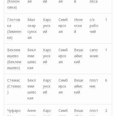
(Конон
ая
ий
ая
й
леса
овка)
Глотов
Мал
Карс
Симб
Инзе
с/х
1
ка
окар
унск
ирск
нски
рабо
(Зимнен
сунск
ий
ая
й
чий
ки)
ая
Беклем
Бекл
Карс
Симб
Вешк
сапо
1
ишево
еми
унск
ирск
аймс
жник
(Беклем
шевс
ий
ая
кий
ишево)
кая
Стемас
Бекл
Карс
Симб
Вешк
плот
6
(Стемас
еми
унск
ирск
аймс
ник
)
шевс
ий
ая
кий
кая
Чуфаро
Анне
Карс
Симб
Вешк
плот
2