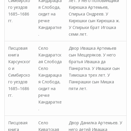
Симбирско
Кандарацка
лет. У него половинщики
го уездов
я Слобода,
Кирюшка Артемьев,
1685–1686
сидит на
Спирька Ондреев. У
гг.
речке
Кирюшки сын Кирюшка ж.
Кандаратке
У Спирьки брат Игошка
.
семи лет.
Писцовая
Село
Двор Ивашка Артемьев
книга
Кандаратск
сын Мещеряков. У него
Карсунског
ая Слобода
братья Ивашка да
о и
Село
Панкратка. У Ивашки сын
Симбирско
Кандарацка
Тимошка трех лет. У
го уездов
я Слобода,
Панкрашки сын Мишка
1685–1686
сидит на
пяти лет.
гг.
речке
Кандаратке
.
Писцовая
Село
Двор Данилка Артемьев. У
книга
Киватская
него детей Ивашка