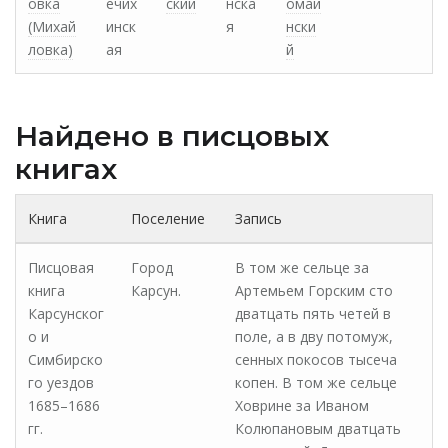
овка
ечих
ский
нска
омай
(Михай
инск
я
нски
ловка)
ая
й
Найдено в писцовых
книгах
Книга
Поселение
Запись
Писцовая
Город
В том же сельце за
книга
Карсун.
Артемьем Горским сто
Карсунског
дватцать пять четей в
о и
поле, а в дву потомуж,
Симбирско
сенных покосов тысеча
го уездов
копен. В том же сельце
1685–1686
Ховрине за Иваном
гг.
Колюпановым дватцать