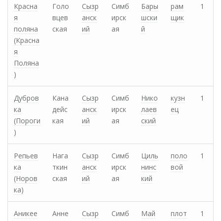
Красна
Голо
Сызр
Симб
Бары
рам
1
я
вцев
анск
ирск
шски
щик
поляна
ская
ий
ая
й
(Красна
я
Поляна
)
Дубров
Кана
Сызр
Симб
Нико
кузн
1
ка
дейс
анск
ирск
лаев
ец
(Пороги
кая
ий
ая
ский
)
Репьев
Нага
Сызр
Симб
Циль
поло
1
ка
ткин
анск
ирск
нинс
вой
(Норов
ская
ий
ая
кий
ка)
Аникее
Анне
Сызр
Симб
Май
плот
1