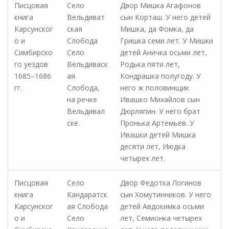
Писцовая
Село
Двор Мишка Агафонов
книга
Вельдиват
сын Корташ. У него детей
Карсунског
ская
Мишка, да Фомка, да
о и
Слобода
Гришка семи лет. У Мишки
Симбирско
Село
детей Аничка осьми лет,
го уездов
Вельдиваск
Родька пяти лет,
1685–1686
ая
Кондрашка полугоду. У
гг.
Слобода,
него ж половинщик
на речке
Ивашко Михайлов сын
Вельдивал
Дюрляпин. У него брат
ске.
Пронька Артемьев. У
Ивашки детей Мишка
десяти лет, Июдка
четырех лет.
Писцовая
Село
Двор Федотка Логинов
книга
Кандаратск
сын Хомутинников. У него
Карсунског
ая Слобода
детей Авдокимка осьми
о и
Село
лет, Семионка четырех