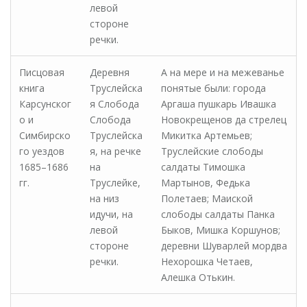
левой
стороне
речки.
Писцовая
Деревня
А на мере и на межеванье
книга
Труслейска
понятые были: города
Карсунског
я Слобода
Аргаша пушкарь Ивашка
о и
Слобода
Новокрещенов да стрелец
Симбирско
Труслейска
Микитка Артемьев;
го уездов
я, на речке
Труслейские слободы
1685–1686
на
салдаты Тимошка
гг.
Труслейке,
Мартынов, Федька
на низ
Полетаев; Маиской
идучи, на
слободы салдаты Панка
левой
Быков, Мишка Коршунов;
стороне
деревни Шуварлей мордва
речки.
Нехорошка Четаев,
Алешка Отькин.