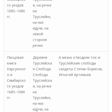
го уездов
я, на речке
1685–1686
на
гг.
Труслейке,
на низ
идучи, на
левой
стороне
речки.
Писцовая
Деревня
А межю отводили тое ж
книга
Труслейска
Труслейские слободы
Карсунског
я Слобода
салдаты Степан Борисов,
о и
Слобода
Игнатей Артемьев.
Симбирско
Труслейска
го уездов
я, на речке
1685–1686
на
гг.
Труслейке,
на низ
идучи, на