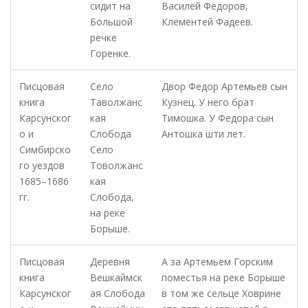
сидит на
Василей Федоров,
Большой
Клементей Фадеев.
речке
Горенке.
Писцовая
Село
Двор Федор Артемьев сын
книга
Таволжанс
Кузнец. У него брат
Карсунског
кая
Тимошка. У Федора сын
о и
Слобода
Антошка шти лет.
Симбирско
Село
го уездов
Товолжанс
1685–1686
кая
гг.
Слобода,
на реке
Борыше.
Писцовая
Деревня
А за Артемьем Горским
книга
Вешкаймск
поместья на реке Борыше
Карсунског
ая Слобода
в том же сельце Ховрине