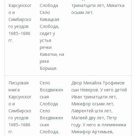
Карсунског
Слобода
тринатцати лет, Микитка
о и
Село
осьми лет.
Симбирско
Кивацкая
го уездов
Слобода,
1685–1686
сидит у
гг.
устья
речки
Киватки, на
реке
Борыше.
Писцовая
Село
Двор Михайла Трофимов
книга
Воздвижен
сын Неверов. У него детей
Карсунског
ская
Иван тринатцати лет,
о и
Слобода
Микифор осьми лет,
Симбирско
Село
Лаврентей шти лет,
го уездов
Воздвижен
Матвей дву лет, Петр
1685–1686
ская
году. У него ж племянники
гг.
Слобода,
Микифор Артемьев,