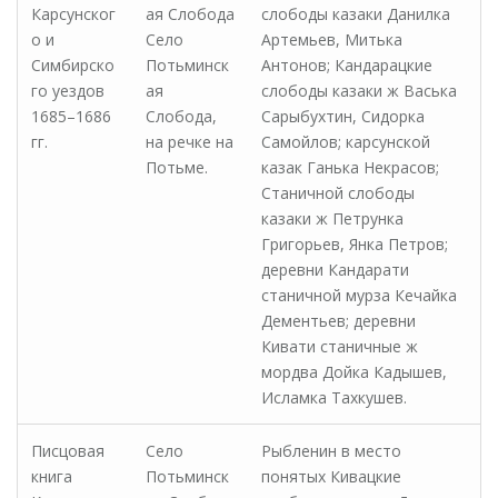
Карсунског
ая Слобода
слободы казаки Данилка
о и
Село
Артемьев, Митька
Симбирско
Потьминск
Антонов; Кандарацкие
го уездов
ая
слободы казаки ж Васька
1685–1686
Слобода,
Сарыбухтин, Сидорка
гг.
на речке на
Самойлов; карсунской
Потьме.
казак Ганька Некрасов;
Станичной слободы
казаки ж Петрунка
Григорьев, Янка Петров;
деревни Кандарати
станичной мурза Кечайка
Дементьев; деревни
Кивати станичные ж
мордва Дойка Кадышев,
Исламка Тахкушев.
Писцовая
Село
Рыбленин в место
книга
Потьминск
понятых Кивацкие