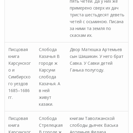
пять четей. Да у них же
примерено сверх их дач
триста шестьдесят деветь
четей с осьминою. Писана
за ними та земля по
скаскам их.
Писцовая
Слобода
Двор Матюшка Артемьев
книга
Казачья В
сын Шишикин. У него брат
Карсунског
городе ж
Савка. У Савки детей
о и
Карсуни
Ганька полугоду.
Симбирско
слобода
го уездов
Казачья. А
1685–1686
в ней
гг.
живут
казаки.
Писцовая
Слобода
книгам Таволжанской
книга
Стрелецкая
слободы дьячек Васька
Карсунског
В городе ж
Артемьев Федара