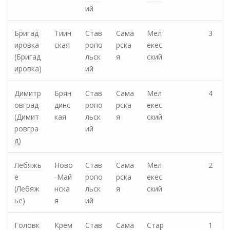
ий
Бригад
Тиин
Став
Сама
Мел
3
ировка
ская
ропо
рска
екес
(Бригад
льск
я
ский
ировка)
ий
Димитр
Брян
Став
Сама
Мел
4
овград
динс
ропо
рска
екес
(Димит
кая
льск
я
ский
ровгра
ий
д)
Лебяжь
Ново
Став
Сама
Мел
2
е
-Май
ропо
рска
екес
(Лебяж
нска
льск
я
ский
ье)
я
ий
Головк
Крем
Став
Сама
Стар
1