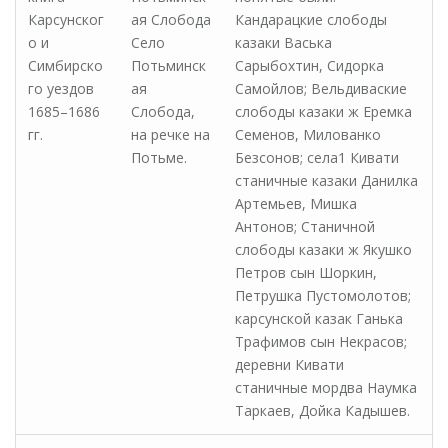
Карсунског
ая Слобода
Кандарацкие слободы
о и
Село
казаки Васька
Симбирско
Потьминск
Сарыбохтин, Сидорка
го уездов
ая
Самойлов; Вельдиваские
1685–1686
Слобода,
слободы казаки ж Еремка
гг.
на речке на
Семенов, Милованко
Потьме.
Безсонов; села1 Кивати
станичные казаки Данилка
Артемьев, Мишка
Антонов; Станичной
слободы казаки ж Якушко
Петров сын Шоркин,
Петрушка Пустомолотов;
карсунской казак Ганька
Трафимов сын Некрасов;
деревни Кивати
станичные мордва Наумка
Таркаев, Дойка Кадышев.