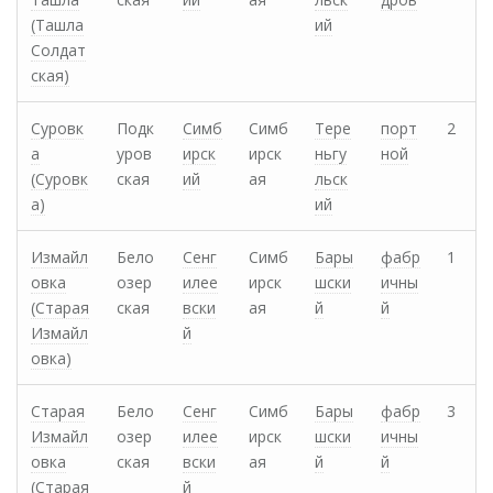
(Ташла
ий
Солдат
ская)
Суровк
Подк
Симб
Симб
Тере
порт
2
а
уров
ирск
ирск
ньгу
ной
(Суровк
ская
ий
ая
льск
а)
ий
Измайл
Бело
Сенг
Симб
Бары
фабр
1
овка
озер
илее
ирск
шски
ичны
(Старая
ская
вски
ая
й
й
Измайл
й
овка)
Старая
Бело
Сенг
Симб
Бары
фабр
3
Измайл
озер
илее
ирск
шски
ичны
овка
ская
вски
ая
й
й
(Старая
й