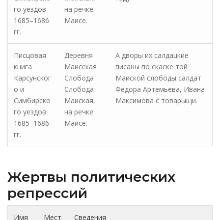
го уездов
на речке
1685–1686
Маисе.
гг.
Писцовая
Деревня
А дворы их салдацкие
книга
Маисская
писаны по скаске той
Карсунског
Слобода
Маиской слободы салдат
о и
Слобода
Федора Артемьева, Ивана
Симбирско
Маиская,
Максимова с товарыщи.
го уездов
на речке
1685–1686
Маисе.
гг.
Жертвы политических
репрессий
Имя
Мест
Сведения