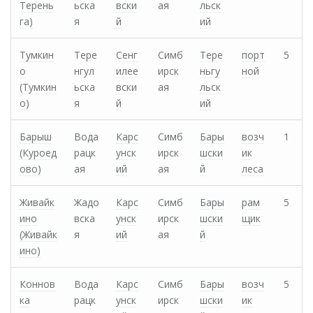
Терень
ьска
вски
ая
льск
га)
я
й
ий
Тумкин
Тере
Сенг
Симб
Тере
порт
5
о
нгул
илее
ирск
ньгу
ной
(Тумкин
ьска
вски
ая
льск
о)
я
й
ий
Барыш
Вода
Карс
Симб
Бары
возч
1
(Куроед
рацк
унск
ирск
шски
ик
ово)
ая
ий
ая
й
леса
Живайк
Жадо
Карс
Симб
Бары
рам
5
ино
вска
унск
ирск
шски
щик
(Живайк
я
ий
ая
й
ино)
Коннов
Вода
Карс
Симб
Бары
возч
5
ка
рацк
унск
ирск
шски
ик