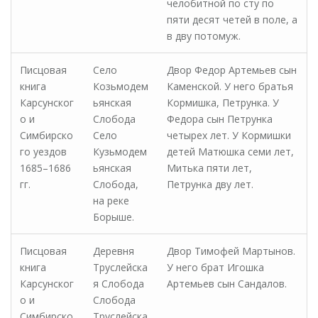
челобитной по сту по
пяти десят четей в поле, а
в дву потомуж.
Писцовая
Село
Двор Федор Артемьев сын
книга
Козьмодем
Каменской. У него братья
Карсунског
ьянская
Кормишка, Петрунка. У
о и
Слобода
Федора сын Петрунка
Симбирско
Село
четырех лет. У Кормишки
го уездов
Кузьмодем
детей Матюшка семи лет,
1685–1686
ьянская
Митька пяти лет,
гг.
Слобода,
Петрунка дву лет.
на реке
Борыше.
Писцовая
Деревня
Двор Тимофей Мартынов.
книга
Труслейска
У него брат Игошка
Карсунског
я Слобода
Артемьев сын Сандалов.
о и
Слобода
Симбирско
Труслейска