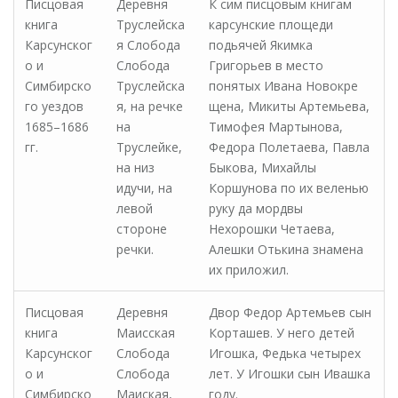
Писцовая
Деревня
К сим писцовым книгам
книга
Труслейска
карсунские площеди
Карсунског
я Слобода
подьячей Якимка
о и
Слобода
Григорьев в место
Симбирско
Труслейска
понятых Ивана Новокре
го уездов
я, на речке
щена, Микиты Артемьева,
1685–1686
на
Тимофея Мартынова,
гг.
Труслейке,
Федора Полетаева, Павла
на низ
Быкова, Михайлы
идучи, на
Коршунова по их веленью
левой
руку да мордвы
стороне
Нехорошки Четаева,
речки.
Алешки Отькина знамена
их приложил.
Писцовая
Деревня
Двор Федор Артемьев сын
книга
Маисская
Корташев. У него детей
Карсунског
Слобода
Игошка, Федька четырех
о и
Слобода
лет. У Игошки сын Ивашка
Симбирско
Маиская,
году.