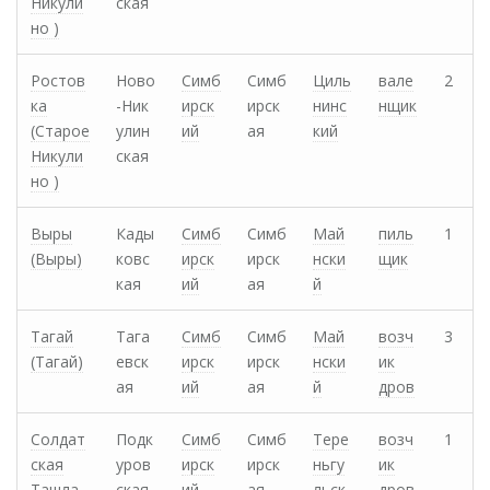
Никули
ская
но )
Ростов
Ново
Симб
Симб
Циль
вале
2
ка
-Ник
ирск
ирск
нинс
нщик
(Старое
улин
ий
ая
кий
Никули
ская
но )
Выры
Кады
Симб
Симб
Май
пиль
1
(Выры)
ковс
ирск
ирск
нски
щик
кая
ий
ая
й
Тагай
Тага
Симб
Симб
Май
возч
3
(Тагай)
евск
ирск
ирск
нски
ик
ая
ий
ая
й
дров
Солдат
Подк
Симб
Симб
Тере
возч
1
ская
уров
ирск
ирск
ньгу
ик
Ташла
ская
ий
ая
льск
дров