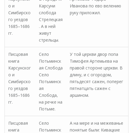
о и
Карсуни
Иванова по ево велению
Симбирско
слобода
руку приложил.
го уездов
Стрелецкая
1685–1686
. А в ней
гг.
живут
стрельцы.
Писцовая
Село
У той церкви двор попа
книга
Потьминск
Тимофея Артемьева на
Карсунског
ая Слобода
правой стороне церкви. В
о и
Село
длину, и с огородом,
Симбирско
Потьминск
пятьдесят сажен, поперег
го уездов
ая
пятнатцать сажен с
1685–1686
Слобода,
аршином.
гг.
на речке на
Потьме.
Писцовая
Село
А на мере и на межеванье
книга
Потьминск
понятые были: Кивацкие