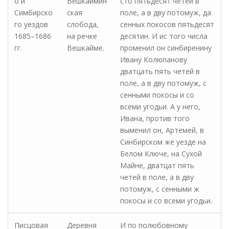
о и
Вешкаймин
сто пятьдесят четей в
Симбирско
ская
поле, а в дву потомуж, да
го уездов
слобода,
сенных покосов пятьдесят
1685–1686
на речке
десятин. И ис того числа
гг.
Вешкайме.
променил он синбиренину
Ивану Колюпанову
дватцать пять четей в
поле, а в дву потомуж, с
сенными покосы и со
всеми угодьи. А у него,
Ивана, против того
выменил он, Артемей, в
Синбирском же уезде на
Белом Ключе, на Сухой
Майне, дватцат пять
четей в поле, а в дву
потомуж, с сенными ж
покосы и со всеми угодьи.
Писцовая
Деревня
И по полюбовному