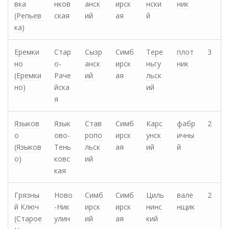
вка
нков
анск
ирск
нски
ник
(Репьев
ская
ий
ая
й
ка)
Еремки
Стар
Сызр
Симб
Тере
плот
3
но
о-
анск
ирск
ньгу
ник
(Еремки
Раче
ий
ая
льск
но)
йска
ий
я
Языков
Язык
Став
Симб
Карс
фабр
2
о
ово-
ропо
ирск
унск
ичны
(Языков
Тень
льск
ая
ий
й
о)
ковс
ий
кая
Грязны
Ново
Симб
Симб
Циль
вале
2
й Ключ
-Ник
ирск
ирск
нинс
нщик
(Старое
улин
ий
ая
кий