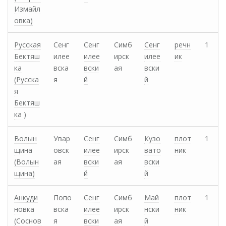
Измайл
овка)
Русская
Сенг
Сенг
Симб
Сенг
речн
1
Бектяш
илее
илее
ирск
илее
ик
ка
вска
вски
ая
вски
(Русска
я
й
й
я
Бектяш
ка )
Волын
Увар
Сенг
Симб
Кузо
плот
1
щина
овск
илее
ирск
вато
ник
(Волын
ая
вски
ая
вски
щина)
й
й
Анкуди
Попо
Сенг
Симб
Май
плот
1
новка
вска
илее
ирск
нски
ник
(Соснов
я
вски
ая
й