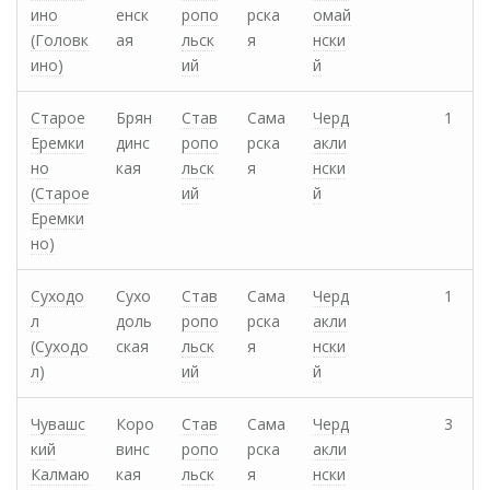
ино
енск
ропо
рска
омай
(Головк
ая
льск
я
нски
ино)
ий
й
Старое
Брян
Став
Сама
Черд
1
Еремки
динс
ропо
рска
акли
но
кая
льск
я
нски
(Старое
ий
й
Еремки
но)
Суходо
Сухо
Став
Сама
Черд
1
л
доль
ропо
рска
акли
(Суходо
ская
льск
я
нски
л)
ий
й
Чувашс
Коро
Став
Сама
Черд
3
кий
винс
ропо
рска
акли
Калмаю
кая
льск
я
нски