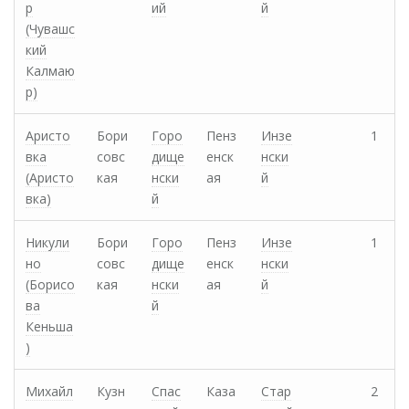
р
ий
й
(Чувашс
кий
Калмаю
р)
Аристо
Бори
Горо
Пенз
Инзе
1
вка
совс
дище
енск
нски
(Аристо
кая
нски
ая
й
вка)
й
Никули
Бори
Горо
Пенз
Инзе
1
но
совс
дище
енск
нски
(Борисо
кая
нски
ая
й
ва
й
Кеньша
)
Михайл
Кузн
Спас
Каза
Стар
2