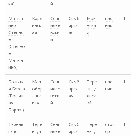
ка)
й
Матюн
Карл
Сенг
Симб
Май
плот
1
ино
инск
илее
ирск
нски
ник
Степно
ая
вски
ая
й
е
й
(Степно
е
Матюн
ино)
Больша
Мал
Сенг
Симб
Тере
плот
1
я Борла
обор
илее
ирск
ньгу
ник
(Больш
линс
вски
ая
льск
ая
кая
й
ий
Борла )
Терень
Тере
Сенг
Симб
Тере
стол
1
га (с.
нгул
илее
ирск
ньгу
яр