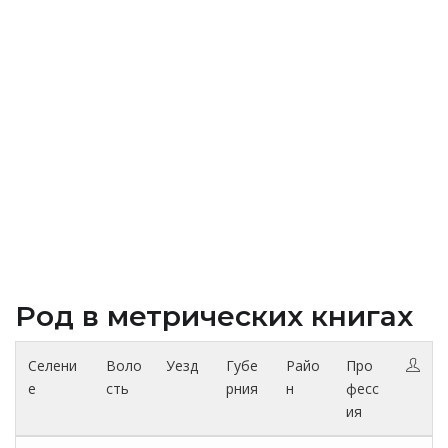
Род в метрических книгах
Селени
Воло
Уезд
Губе
Райо
Про
е
сть
рния
н
фесс
ия