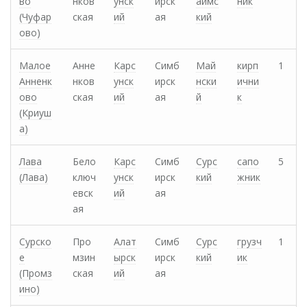
во
нков
унск
ирск
аймс
ник
(Чуфар
ская
ий
ая
кий
ово)
Малое
Анне
Карс
Симб
Май
кирп
1
Анненк
нков
унск
ирск
нски
ични
ово
ская
ий
ая
й
к
(Криуш
а)
Лава
Бело
Карс
Симб
Сурс
сапо
5
(Лава)
ключ
унск
ирск
кий
жник
евск
ий
ая
ая
Сурско
Про
Алат
Симб
Сурс
грузч
1
е
мзин
ырск
ирск
кий
ик
(Промз
ская
ий
ая
ино)