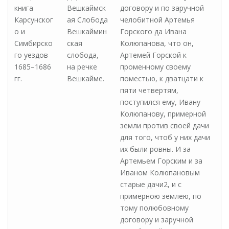
книга
Вешкаймск
договору и по заручной
Карсунског
ая Слобода
челобитной Артемья
о и
Вешкаймин
Горского да Ивана
Симбирско
ская
Колюпанова, что он,
го уездов
слобода,
Артемей Горской к
1685–1686
на речке
променному своему
гг.
Вешкайме.
поместью, к дватцати к
пяти четвертям,
поступился ему, Ивану
Колюпанову, примерной
земли против своей дачи
для того, чтоб у них дачи
их были ровны. И за
Артемьем Горским и за
Иваном Колюпановым
старые дачи2, и с
примерною землею, по
тому полюбовному
договору и заручной