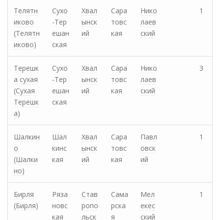
Телятн
Сухо
Хвал
Сара
Нико
1
иково
-Тер
ынск
товс
лаев
(Телятн
ешан
ий
кая
ский
иково)
ская
Терешк
Сухо
Хвал
Сара
Нико
3
а сухая
-Тер
ынск
товс
лаев
(Сухая
ешан
ий
кая
ский
Терешк
ская
а)
Шалкин
Шал
Хвал
Сара
Павл
1
о
кинс
ынск
товс
овск
(Шалки
кая
ий
кая
ий
но)
Бирля
Ряза
Став
Сама
Мел
1
(Бирля)
новс
ропо
рска
екес
кая
льск
я
ский