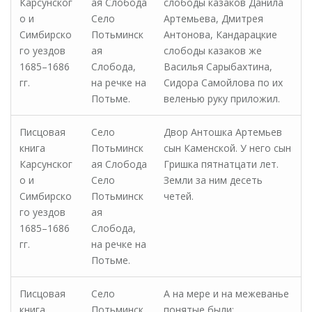
Карсунског
ая Слобода
слободы казаков Данила
о и
Село
Артемьева, Дмитрея
Симбирско
Потьминск
Антонова, Кандарацкие
го уездов
ая
слободы казаков же
1685–1686
Слобода,
Василья Сарыбахтина,
гг.
на речке на
Сидора Самойлова по их
Потьме.
веленью руку приложил.
Писцовая
Село
Двор Антошка Артемьев
книга
Потьминск
сын Каменской. У него сын
Карсунског
ая Слобода
Гришка пятнатцати лет.
о и
Село
Земли за ним десеть
Симбирско
Потьминск
четей.
го уездов
ая
1685–1686
Слобода,
гг.
на речке на
Потьме.
Писцовая
Село
А на мере и на межеванье
книга
Потьминск
понятые были: