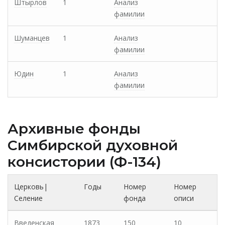
Штырлов
1
Анализ
фамилии
Шуманцев
1
Анализ
фамилии
Юдин
1
Анализ
фамилии
Архивные фонды
Cимбирской духовной
консистории (Ф-134)
Церковь|
Годы
Номер
Номер
Селение
фонда
описи
Введенская
1873
150
10