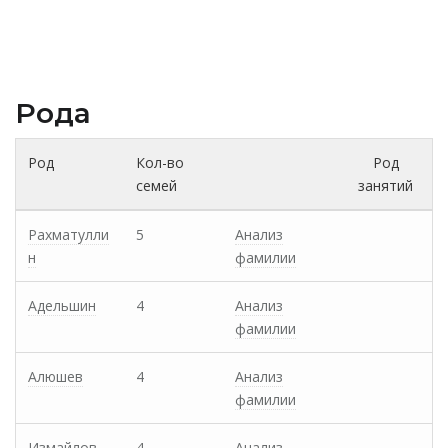
Рода
Род
Кол-во
Род
семей
занятий
Рахматулли
5
Анализ
н
фамилии
Адельшин
4
Анализ
фамилии
Алюшев
4
Анализ
фамилии
Измайлов
4
Анализ