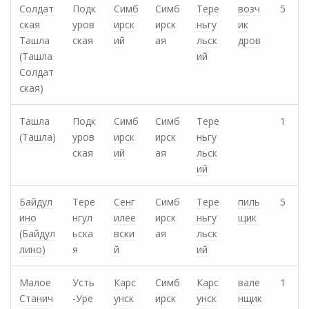
Солдат
Подк
Симб
Симб
Тере
возч
5
ская
уров
ирск
ирск
ньгу
ик
Ташла
ская
ий
ая
льск
дров
(Ташла
ий
Солдат
ская)
Ташла
Подк
Симб
Симб
Тере
1
(Ташла)
уров
ирск
ирск
ньгу
ская
ий
ая
льск
ий
Байдул
Тере
Сенг
Симб
Тере
пиль
5
ино
нгул
илее
ирск
ньгу
щик
(Байдул
ьска
вски
ая
льск
лино)
я
й
ий
Малое
Усть
Карс
Симб
Карс
вале
1
Станич
-Уре
унск
ирск
унск
нщик