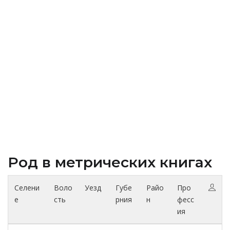
Род в метрических книгах
Селени
Воло
Уезд
Губе
Райо
Про
е
сть
рния
н
фесс
ия