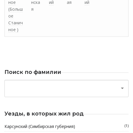
ное
нска
ий
ая
ий
(Больш
я
ое
Станич
ное )
Поиск по фамилии
Уезды, в которых жил род
(1)
Карсунский (Симбирская губерния)