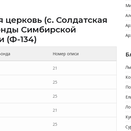
Ми
Ал
 церковь (c. Солдатская
Ар
онды Cимбирской
Ар
 (Ф-134)
фонда
Номер описи
Б
Лы
21
Ко
25
По
25
Ел
Ло
21
Ку
25
Су