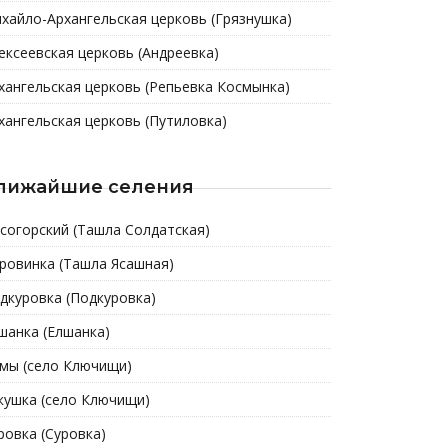
хайло-Архангельская церковь (Грязнушка)
ексеевская церковь (Андреевка)
хангельская церковь (Репьевка Космынка)
хангельская церковь (Путиловка)
лижайшие селения
согорский (Ташла Солдатская)
ровинка (Ташла Ясашная)
дкуровка (Подкуровка)
шанка (Елшанка)
мы (cело Ключищи)
кушка (cело Ключищи)
ровка (Суровка)