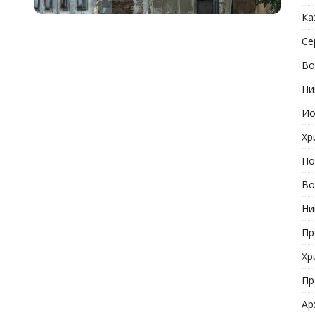
Ка
Се
Во
Ни
Ио
Хр
По
Во
Ни
Пр
Хр
Пр
Ар