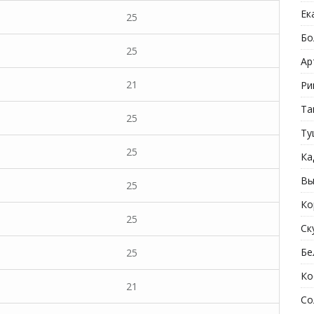
Ек
25
Бо
25
Ар
21
Ри
Та
25
Ту
25
Ка
Вы
25
Ко
25
Ск
Бе
25
Ко
21
Со