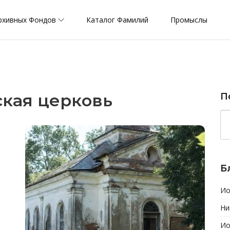
рхивных Фондов
Каталог Фамилий
Промыслы
кая церковь
П
Б
Ио
Ни
Ио