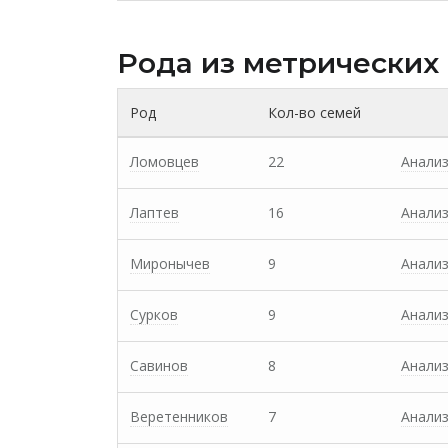
Рода из метрических
Род
Кол-во семей
Ломовцев
22
Анали
Лаптев
16
Анали
Миронычев
9
Анали
Сурков
9
Анали
Савинов
8
Анали
Веретенников
7
Анали