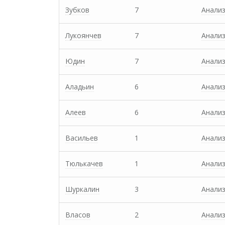
Зубков
7
Анали
Лукоянчев
7
Анали
Юдин
7
Анали
Аладьин
6
Анали
Алеев
6
Анали
Васильев
1
Анали
Тюлькачев
1
Анали
Шуркалин
3
Анали
Власов
2
Анали