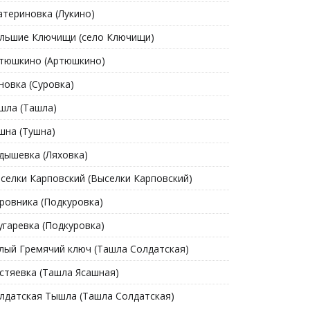
атериновка (Лукино)
льшие Ключищи (cело Ключищи)
тюшкино (Артюшкино)
новка (Суровка)
шла (Ташла)
шна (Тушна)
дышевка (Ляховка)
селки Карповский (Выселки Карповский)
ровника (Подкуровка)
угаревка (Подкуровка)
лый Гремячий ключ (Ташла Солдатская)
стяевка (Ташла Ясашная)
лдатская Тышла (Ташла Солдатская)