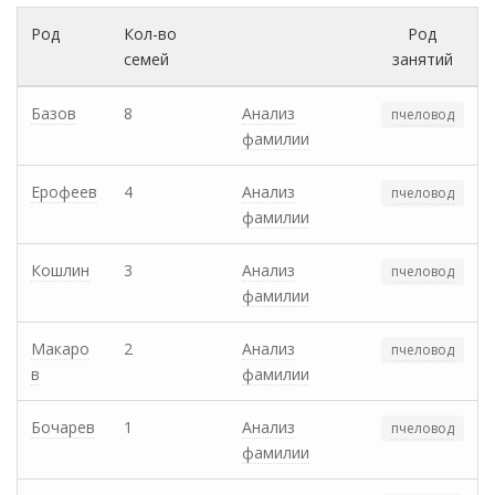
Род
Кол-во
Род
семей
занятий
Базов
8
Анализ
пчеловод
фамилии
Ерофеев
4
Анализ
пчеловод
фамилии
Кошлин
3
Анализ
пчеловод
фамилии
Макаро
2
Анализ
пчеловод
в
фамилии
Бочарев
1
Анализ
пчеловод
фамилии