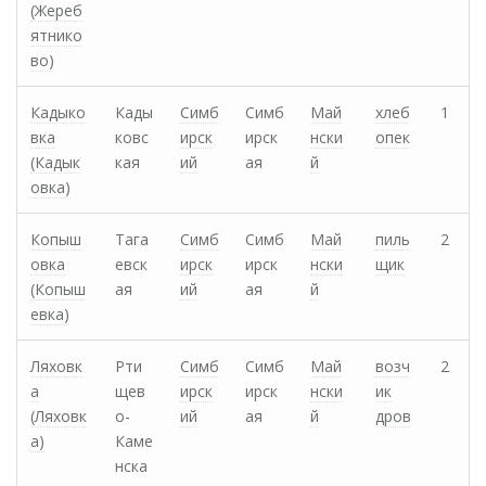
(Жереб
ятнико
во)
Кадыко
Кады
Симб
Симб
Май
хлеб
1
вка
ковс
ирск
ирск
нски
опек
(Кадык
кая
ий
ая
й
овка)
Копыш
Тага
Симб
Симб
Май
пиль
2
овка
евск
ирск
ирск
нски
щик
(Копыш
ая
ий
ая
й
евка)
Ляховк
Рти
Симб
Симб
Май
возч
2
а
щев
ирск
ирск
нски
ик
(Ляховк
о-
ий
ая
й
дров
а)
Каме
нска