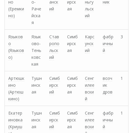
но
о-
анск
ирск
ньгу
ник
(Еремки
Раче
ий
ая
льск
но)
йска
ий
я
Языков
Язык
Став
Симб
Карс
фабр
3
о
ово-
ропо
ирск
унск
ичны
(Языков
Тень
льск
ая
ий
й
о)
ковс
ий
кая
Артюшк
Тушн
Симб
Симб
Сенг
возч
1
ино
инск
ирск
ирск
илее
ик
(Артюш
ая
ий
ая
вски
дров
кино)
й
Екатер
Тушн
Симб
Симб
Сенг
фабр
1
иновка
инск
ирск
ирск
илее
ичны
(Криуш
ая
ий
ая
вски
й