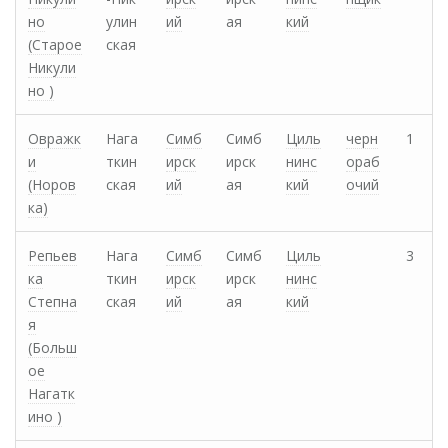
но
улин
ий
ая
кий
(Старое
ская
Никули
но )
Овражк
Нага
Симб
Симб
Циль
черн
1
и
ткин
ирск
ирск
нинс
ораб
(Норов
ская
ий
ая
кий
очий
ка)
Репьев
Нага
Симб
Симб
Циль
3
ка
ткин
ирск
ирск
нинс
Степна
ская
ий
ая
кий
я
(Больш
ое
Нагатк
ино )