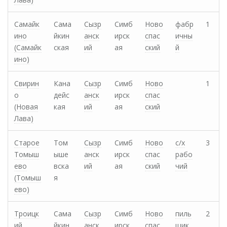
Самайк
Сама
Сызр
Симб
Ново
фабр
1
ино
йкин
анск
ирск
спас
ичны
(Самайк
ская
ий
ая
ский
й
ино)
Свирин
Кана
Сызр
Симб
Ново
1
о
дейс
анск
ирск
спас
(Новая
кая
ий
ая
ский
Лава)
Старое
Том
Сызр
Симб
Ново
с/х
3
Томыш
ыше
анск
ирск
спас
рабо
ево
вска
ий
ая
ский
чий
(Томыш
я
ево)
Троицк
Сама
Сызр
Симб
Ново
пиль
2
ий
йкин
анск
ирск
спас
щик