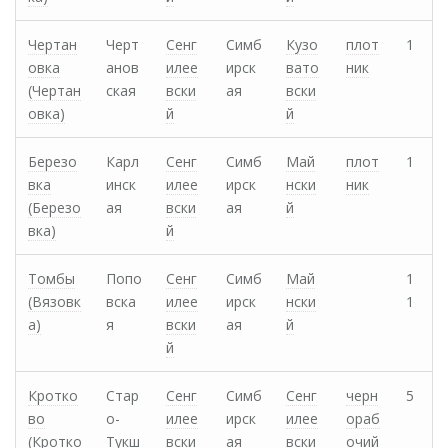
Чертан
Черт
Сенг
Симб
Кузо
плот
1
овка
анов
илее
ирск
вато
ник
(Чертан
ская
вски
ая
вски
овка)
й
й
Березо
Карл
Сенг
Симб
Май
плот
1
вка
инск
илее
ирск
нски
ник
(Березо
ая
вски
ая
й
вка)
й
Томбы
Попо
Сенг
Симб
Май
1
(Вязовк
вска
илее
ирск
нски
1
а)
я
вски
ая
й
й
Кротко
Стар
Сенг
Симб
Сенг
черн
5
во
о-
илее
ирск
илее
ораб
(Кротко
Тукш
вски
ая
вски
очий