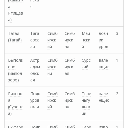
а
я
Ртищев
а)
Тагай
Тага
Симб
Симб
Май
возч
3
(Тагай)
евск
ирск
ирск
нски
ик
ая
ий
ая
й
дров
Выполз
Астр
Симб
Симб
Сурс
вале
1
ово
адам
ирск
ирск
кий
нщик
(Выпол
овск
ий
ая
зово)
ая
Риновк
Подк
Симб
Симб
Тере
вале
2
а
уров
ирск
ирск
ньгу
нщик
(Суровк
ская
ий
ая
льск
а)
ий
Скугаре
Подк
Симб
Симб
Тере
изво
1