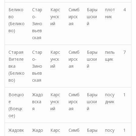
Белико
Стар
Карс
Симб
Бары
плот
4
во
о-
унск
ирск
шски
ник
(Белико
Зино
ий
ая
й
во)
вьев
ская
Старая
Стар
Карс
Симб
Бары
пиль
7
Вителе
о-
унск
ирск
шски
щик
вка
Зино
ий
ая
й
(Белико
вьев
во)
ская
Воецко
Жадо
Карс
Симб
Бары
посу
1
е
вска
унск
ирск
шски
дник
(Воецк
я
ий
ая
й
ое)
Жадовк
Жадо
Карс
Симб
Бары
посу
1