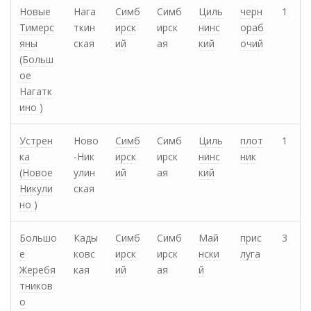
Новые
Нага
Симб
Симб
Циль
черн
1
Тимерс
ткин
ирск
ирск
нинс
ораб
яны
ская
ий
ая
кий
очий
(Больш
ое
Нагатк
ино )
Устрен
Ново
Симб
Симб
Циль
плот
1
ка
-Ник
ирск
ирск
нинс
ник
(Новое
улин
ий
ая
кий
Никули
ская
но )
Большо
Кады
Симб
Симб
Май
прис
3
е
ковс
ирск
ирск
нски
луга
Жеребя
кая
ий
ая
й
тников
о