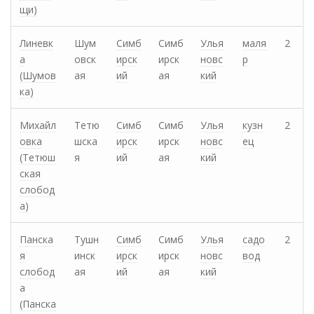
щи)
Линевк
Шум
Симб
Симб
Улья
маля
2
а
овск
ирск
ирск
новс
р
(Шумов
ая
ий
ая
кий
ка)
Михайл
Тетю
Симб
Симб
Улья
кузн
2
овка
шска
ирск
ирск
новс
ец
(Тетюш
я
ий
ая
кий
ская
слобод
а)
Панска
Тушн
Симб
Симб
Улья
садо
2
я
инск
ирск
ирск
новс
вод
слобод
ая
ий
ая
кий
а
(Панска