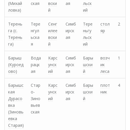
(Михай
ская
вски
ая
льск
ловка)
й
ий
Терень
Тере
Сенг
Симб
Тере
стол
2
га (с.
нгул
илее
ирск
ньгу
яр
Терень
ьска
вски
ая
льск
га)
я
й
ий
Барыш
Вода
Карс
Симб
Бары
возч
1
(Куроед
рацк
унск
ирск
шски
ик
ово)
ая
ий
ая
й
леса
Барышс
Стар
Карс
Симб
Бары
плот
4
кая
о-
унск
ирск
шски
ник
Дурасо
Зино
ий
ая
й
вка
вьев
(Зиновь
ская
евка
Старая)