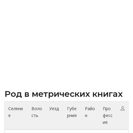
Род в метрических книгах
Селени
Воло
Уезд
Губе
Райо
Про
е
сть
рния
н
фесс
ия