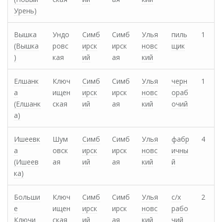
Урень)
Вышка
Ундо
Симб
Симб
Улья
пиль
1
(Вышка
ровс
ирск
ирск
новс
щик
)
кая
ий
ая
кий
Елшанк
Ключ
Симб
Симб
Улья
черн
1
а
ищен
ирск
ирск
новс
ораб
(Елшанк
ская
ий
ая
кий
очий
а)
Ишеевк
Шум
Симб
Симб
Улья
фабр
4
а
овск
ирск
ирск
новс
ичны
(Ишеев
ая
ий
ая
кий
й
ка)
Больши
Ключ
Симб
Симб
Улья
с/х
2
е
ищен
ирск
ирск
новс
рабо
Ключи
ская
ий
ая
кий
чий