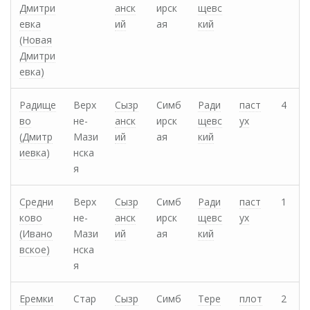
Дмитри
анск
ирск
щевс
евка
ий
ая
кий
(Новая
Дмитри
евка)
Радище
Верх
Сызр
Симб
Ради
паст
4
во
не-
анск
ирск
щевс
ух
(Дмитр
Мази
ий
ая
кий
иевка)
нска
я
Средни
Верх
Сызр
Симб
Ради
паст
1
ково
не-
анск
ирск
щевс
ух
(Ивано
Мази
ий
ая
кий
вское)
нска
я
Еремки
Стар
Сызр
Симб
Тере
плот
2