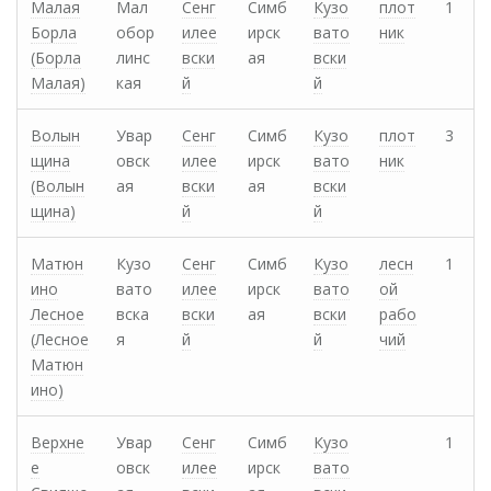
Малая
Мал
Сенг
Симб
Кузо
плот
1
Борла
обор
илее
ирск
вато
ник
(Борла
линс
вски
ая
вски
Малая)
кая
й
й
Волын
Увар
Сенг
Симб
Кузо
плот
3
щина
овск
илее
ирск
вато
ник
(Волын
ая
вски
ая
вски
щина)
й
й
Матюн
Кузо
Сенг
Симб
Кузо
лесн
1
ино
вато
илее
ирск
вато
ой
Лесное
вска
вски
ая
вски
рабо
(Лесное
я
й
й
чий
Матюн
ино)
Верхне
Увар
Сенг
Симб
Кузо
1
е
овск
илее
ирск
вато