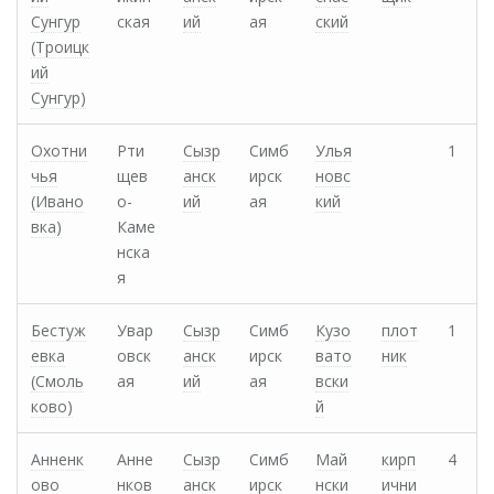
Сунгур
ская
ий
ая
ский
(Троицк
ий
Сунгур)
Охотни
Рти
Сызр
Симб
Улья
1
чья
щев
анск
ирск
новс
(Ивано
о-
ий
ая
кий
вка)
Каме
нска
я
Бестуж
Увар
Сызр
Симб
Кузо
плот
1
евка
овск
анск
ирск
вато
ник
(Смоль
ая
ий
ая
вски
ково)
й
Анненк
Анне
Сызр
Симб
Май
кирп
4
ово
нков
анск
ирск
нски
ични