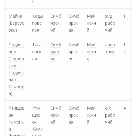
я
Майна
Кады
Симб
Симб
Май
ж/д
1
(Березо
ковс
ирск
ирск
нски
рабо
вка)
кая
ий
ая
й
чий
Подлес
Тага
Симб
Симб
Май
лапо
1
ное
евск
ирск
ирск
нски
тник
4
(Тагаев
ая
ий
ая
й
ская
Подлес
ная
Слобод
а)
Ртищев
Рти
Симб
Симб
Май
с/х
4
ая
щев
ирск
ирск
нски
рабо
Каменк
о-
ий
ая
й
чий
а
Каме
(Каменк
нска