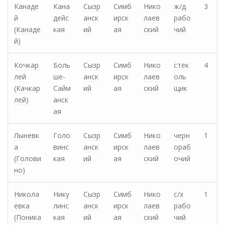
Канаде
Кана
Сызр
Симб
Нико
ж/д
3
й
дейс
анск
ирск
лаев
рабо
(Канаде
кая
ий
ая
ский
чий
й)
Кочкар
Боль
Сызр
Симб
Нико
стек
4
лей
ше-
анск
ирск
лаев
оль
(Качкар
Сайм
ий
ая
ский
щик
лей)
анск
ая
Лыневк
Голо
Сызр
Симб
Нико
черн
1
а
винс
анск
ирск
лаев
ораб
(Голови
кая
ий
ая
ский
очий
но)
Никола
Нику
Сызр
Симб
Нико
с/х
1
евка
линс
анск
ирск
лаев
рабо
(Поника
кая
ий
ая
ский
чий