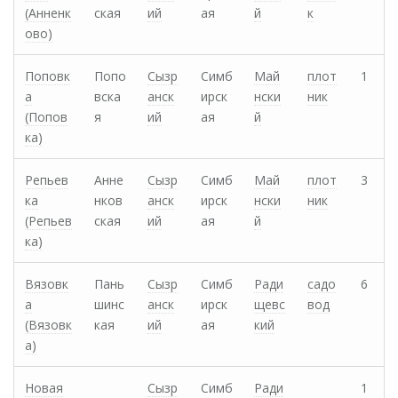
(Анненк
ская
ий
ая
й
к
ово)
Поповк
Попо
Сызр
Симб
Май
плот
1
а
вска
анск
ирск
нски
ник
(Попов
я
ий
ая
й
ка)
Репьев
Анне
Сызр
Симб
Май
плот
3
ка
нков
анск
ирск
нски
ник
(Репьев
ская
ий
ая
й
ка)
Вязовк
Пань
Сызр
Симб
Ради
садо
6
а
шинс
анск
ирск
щевс
вод
(Вязовк
кая
ий
ая
кий
а)
Новая
Сызр
Симб
Ради
1