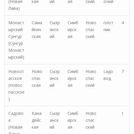
(Новая
кая
ий
ая
ский
очий
Лава)
Монаст
Сама
Сызр
Симб
Ново
плот
4
ырский
йкин
анск
ирск
спас
ник
Сунгур
ская
ий
ая
ский
(Сунгур
Монаст
ырский)
Новосп
Ново
Сызр
Симб
Ново
садо
7
асское
спас
анск
ирск
спас
вод
(Новос
ская
ий
ая
ский
пасское
)
Садово
Кана
Сызр
Симб
Ново
1
е
дейс
анск
ирск
спас
(Новая
кая
ий
ая
ский
Лава)