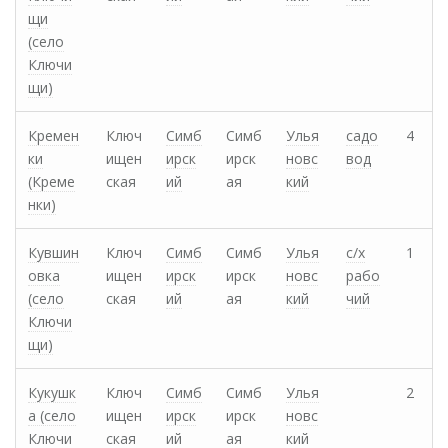
щи
(cело
Ключи
щи)
Кремен
Ключ
Симб
Симб
Улья
садо
4
ки
ищен
ирск
ирск
новс
вод
(Креме
ская
ий
ая
кий
нки)
Кувшин
Ключ
Симб
Симб
Улья
с/х
1
овка
ищен
ирск
ирск
новс
рабо
(cело
ская
ий
ая
кий
чий
Ключи
щи)
Кукушк
Ключ
Симб
Симб
Улья
2
а (cело
ищен
ирск
ирск
новс
Ключи
ская
ий
ая
кий