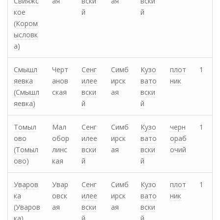
Свияжс
ая
вски
ая
вски
кое
й
й
(Кором
ысловк
а)
Смышл
Черт
Сенг
Симб
Кузо
плот
1
яевка
анов
илее
ирск
вато
ник
(Смышл
ская
вски
ая
вски
яевка)
й
й
Томыл
Мал
Сенг
Симб
Кузо
черн
1
ово
обор
илее
ирск
вато
ораб
(Томыл
линс
вски
ая
вски
очий
ово)
кая
й
й
Уваров
Увар
Сенг
Симб
Кузо
плот
1
ка
овск
илее
ирск
вато
ник
(Уваров
ая
вски
ая
вски
ка)
й
й