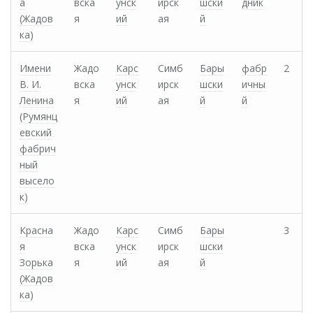
а
вска
унск
ирск
шски
дник
(Жадов
я
ий
ая
й
ка)
Имени
Жадо
Карс
Симб
Бары
фабр
2
В. И.
вска
унск
ирск
шски
ичны
Ленина
я
ий
ая
й
й
(Румянц
евский
фабрич
ный
высело
к)
Красна
Жадо
Карс
Симб
Бары
3
я
вска
унск
ирск
шски
Зорька
я
ий
ая
й
(Жадов
ка)