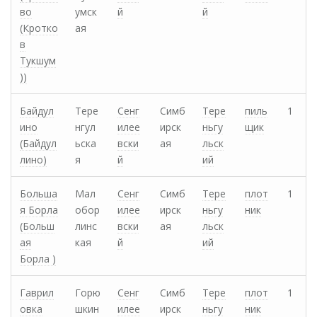
во
умск
й
й
(Кротко
ая
в
Тукшум
))
Байдул
Тере
Сенг
Симб
Тере
пиль
1
ино
нгул
илее
ирск
ньгу
щик
(Байдул
ьска
вски
ая
льск
лино)
я
й
ий
Больша
Мал
Сенг
Симб
Тере
плот
1
я Борла
обор
илее
ирск
ньгу
ник
(Больш
линс
вски
ая
льск
ая
кая
й
ий
Борла )
Гаврил
Горю
Сенг
Симб
Тере
плот
1
овка
шкин
илее
ирск
ньгу
ник