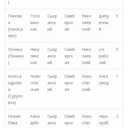
)
Пановк
Голо
Сызр
Симб
Нико
фабр
5
а
винс
анск
ирск
лаев
ичны
(Канаса
кая
ий
ая
ский
й
ево)
Поника
Нику
Сызр
Симб
Нико
с/х
5
(Поника
линс
анск
ирск
лаев
рабо
)
кая
ий
ая
ский
чий
Алекса
Ново
Сызр
Симб
Ново
пчел
1
ндровк
спас
анск
ирск
спас
овод
а
ская
ий
ая
ский
(Суруло
вка)
Новая
Кана
Сызр
Симб
Ново
черн
2
Лава
дейс
анск
ирск
спас
ораб