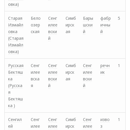
овка)
Старая
Бело
Сенг
Симб
Бары
фабр
5
Измайл
озер
илее
ирск
шски
ичны
овка
ская
вски
ая
й
й
(Старая
й
Измайл
овка)
Русская
Сенг
Сенг
Симб
Сенг
речн
1
Бектяш
илее
илее
ирск
илее
ик
ка
вска
вски
ая
вски
(Русска
я
й
й
я
Бектяш
ка )
Сенгил
Сенг
Сенг
Симб
Сенг
изво
1
ей
илее
илее
ирск
илее
з