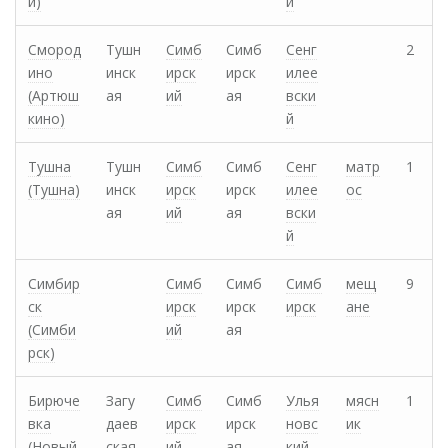
и)
й
Смород
Тушн
Симб
Симб
Сенг
2
ино
инск
ирск
ирск
илее
(Артюш
ая
ий
ая
вски
кино)
й
Тушна
Тушн
Симб
Симб
Сенг
матр
1
(Тушна)
инск
ирск
ирск
илее
ос
ая
ий
ая
вски
й
Симбир
Симб
Симб
Симб
мещ
9
ск
ирск
ирск
ирск
ане
(Симби
ий
ая
рск)
Бирюче
Загу
Симб
Симб
Улья
мясн
1
вка
даев
ирск
ирск
новс
ик
(Новый
ская
ий
ая
кий