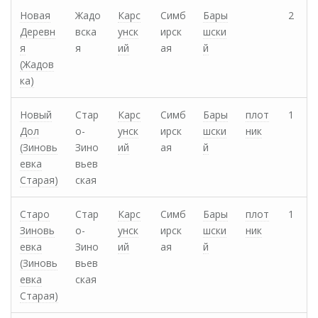
Новая
Жадо
Карс
Симб
Бары
2
Деревн
вска
унск
ирск
шски
я
я
ий
ая
й
(Жадов
ка)
Новый
Стар
Карс
Симб
Бары
плот
1
Дол
о-
унск
ирск
шски
ник
(Зиновь
Зино
ий
ая
й
евка
вьев
Старая)
ская
Старо
Стар
Карс
Симб
Бары
плот
1
Зиновь
о-
унск
ирск
шски
ник
евка
Зино
ий
ая
й
(Зиновь
вьев
евка
ская
Старая)