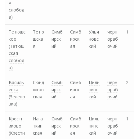
я
слобод
а)
Тетюшс
Тетю
Симб
Симб
Улья
черн
1
кое
шска
ирск
ирск
новс
ораб
(Тетюш
я
ий
ая
кий
очий
ская
слобод
а)
Василь
Сюнд
Симб
Симб
Циль
черн
2
евка
юков
ирск
ирск
нинс
ораб
(Зелено
ская
ий
ая
кий
очий
вка)
Крестн
Нага
Симб
Симб
Циль
черн
1
иково
ткин
ирск
ирск
нинс
ораб
(Крестн
ская
ий
ая
кий
очий