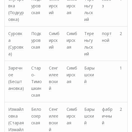
вка
уров
ирск
ирск
ньгу
з
(Подкур
ская
ий
ая
льск
овка)
ий
Суровк
Подк
Симб
Симб
Тере
порт
2
а
уров
ирск
ирск
ньгу
ной
(Суровк
ская
ий
ая
льск
а)
ий
Заречн
Стар
Сенг
Симб
Бары
1
ое
о-
илее
ирск
шски
(Бесшт
Тимо
вски
ая
й
ановка)
шкин
й
ская
Измайл
Бело
Сенг
Симб
Бары
фабр
2
овка
озер
илее
ирск
шски
ичны
(Старая
ская
вски
ая
й
й
Измайл
й