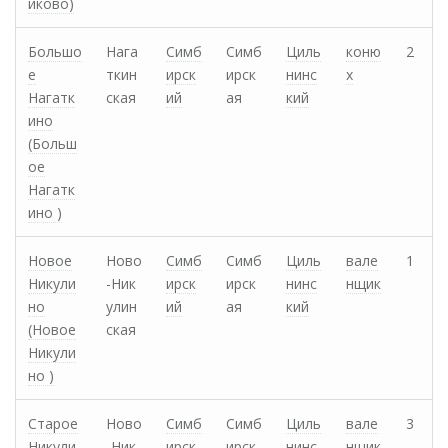
иково)
Большо
Нага
Симб
Симб
Циль
коню
2
е
ткин
ирск
ирск
нинс
х
Нагатк
ская
ий
ая
кий
ино
(Больш
ое
Нагатк
ино )
Новое
Ново
Симб
Симб
Циль
вале
1
Никули
-Ник
ирск
ирск
нинс
нщик
но
улин
ий
ая
кий
(Новое
ская
Никули
но )
Старое
Ново
Симб
Симб
Циль
вале
3
Никули
-Ник
ирск
ирск
нинс
нщик