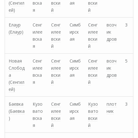
(Сенгил
вска
вски
ая
вски
ей)
я
й
й
Елаур
Сенг
Сенг
Симб
Сенг
возч
3
(Елаур)
илее
илее
ирск
илее
ик
вска
вски
ая
вски
дров
я
й
й
Новая
Сенг
Сенг
Симб
Сенг
возч
5
Слобод
илее
илее
ирск
илее
ик
а
вска
вски
ая
вски
дров
(Сенгил
я
й
й
ей)
Баевка
Кузо
Сенг
Симб
Кузо
плот
3
(Баевка
вато
илее
ирск
вато
ник
)
вска
вски
ая
вски
я
й
й