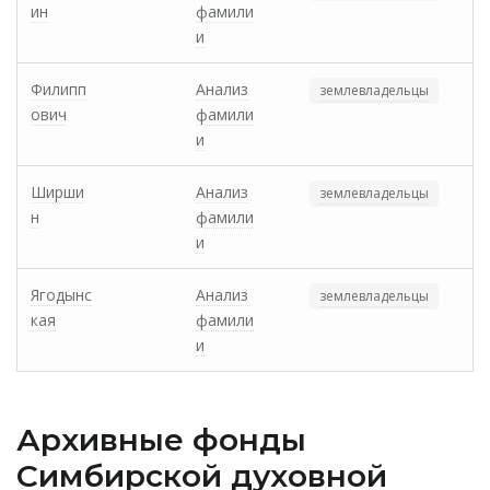
ин
фамили
и
Филипп
Анализ
землевладельцы
ович
фамили
и
Ширши
Анализ
землевладельцы
н
фамили
и
Ягодынс
Анализ
землевладельцы
кая
фамили
и
Архивные фонды
Cимбирской духовной