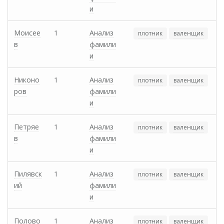
и
Моисее
1
Анализ
плотник
валенщик
в
фамили
и
Никоно
1
Анализ
плотник
валенщик
ров
фамили
и
Петряе
1
Анализ
плотник
валенщик
в
фамили
и
Пилявск
1
Анализ
плотник
валенщик
ий
фамили
и
Полово
1
Анализ
плотник
валенщик