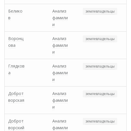
Белико
Анализ
землевладельцы
в
фамили
и
Воронц
Анализ
землевладельцы
ова
фамили
и
Глядков
Анализ
землевладельцы
а
фамили
и
Доброт
Анализ
землевладельцы
ворская
фамили
и
Доброт
Анализ
землевладельцы
ворский
фамили