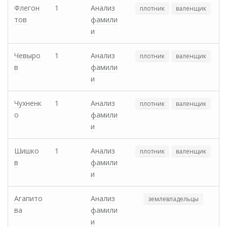
Флегон
1
Анализ
плотник
валенщик
тов
фамили
и
Чевыро
1
Анализ
плотник
валенщик
в
фамили
и
Чухненк
1
Анализ
плотник
валенщик
о
фамили
и
Шишко
1
Анализ
плотник
валенщик
в
фамили
и
Агапито
Анализ
землевладельцы
ва
фамили
и