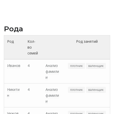
Рода
Род
Кол-
Род занятий
во
семей
Иванов
4
Анализ
плотник
валенщик
фамили
и
Никити
4
Анализ
плотник
валенщик
н
фамили
и
Чижов
4
Анализ
плотник
валенщик