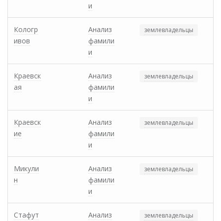
и
Кологр
Анализ
землевладельцы
ивов
фамили
и
Краевск
Анализ
землевладельцы
ая
фамили
и
Краевск
Анализ
землевладельцы
ие
фамили
и
Микули
Анализ
землевладельцы
н
фамили
и
Стафут
Анализ
землевладельцы