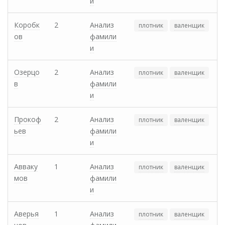
и
Коробк
2
Анализ
плотник
валенщик
ов
фамили
и
Озерцо
2
Анализ
плотник
валенщик
в
фамили
и
Прокоф
2
Анализ
плотник
валенщик
ьев
фамили
и
Авваку
1
Анализ
плотник
валенщик
мов
фамили
и
Аверья
1
Анализ
плотник
валенщик