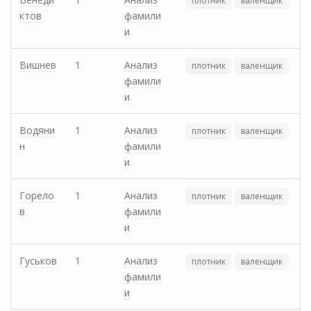
плотник
валенщик
ктов
фамили
и
Вишнев
1
Анализ
плотник
валенщик
фамили
и
Водяни
1
Анализ
плотник
валенщик
н
фамили
и
Горело
1
Анализ
плотник
валенщик
в
фамили
и
Гуськов
1
Анализ
плотник
валенщик
фамили
и