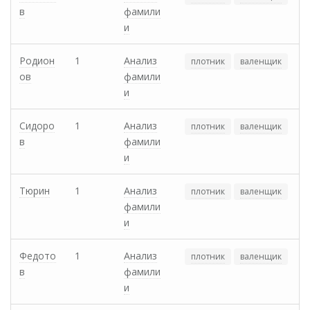
в
фамили
и
Родион
1
Анализ
плотник
валенщик
ов
фамили
и
Сидоро
1
Анализ
плотник
валенщик
в
фамили
и
Тюрин
1
Анализ
плотник
валенщик
фамили
и
Федото
1
Анализ
плотник
валенщик
в
фамили
и