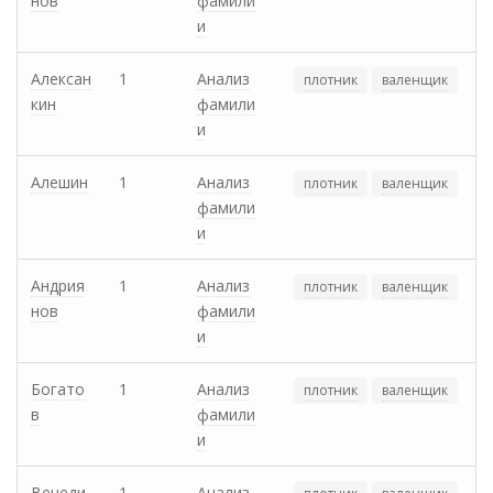
нов
фамили
и
Алексан
1
Анализ
плотник
валенщик
кин
фамили
и
Алешин
1
Анализ
плотник
валенщик
фамили
и
Андрия
1
Анализ
плотник
валенщик
нов
фамили
и
Богато
1
Анализ
плотник
валенщик
в
фамили
и
Венеди
1
Анализ