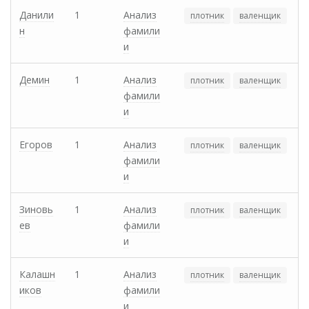
Данили
1
Анализ
плотник
валенщик
н
фамили
и
Демин
1
Анализ
плотник
валенщик
фамили
и
Егоров
1
Анализ
плотник
валенщик
фамили
и
Зиновь
1
Анализ
плотник
валенщик
ев
фамили
и
Калашн
1
Анализ
плотник
валенщик
иков
фамили
и