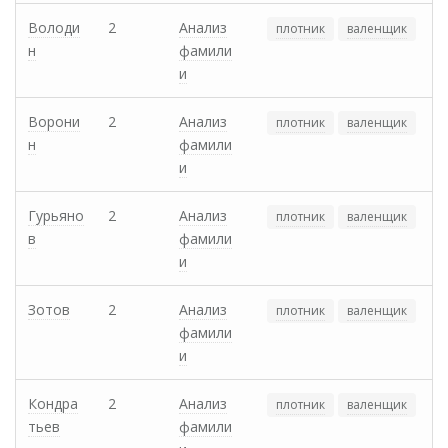
Володи
2
Анализ
плотник
валенщик
н
фамили
и
Ворони
2
Анализ
плотник
валенщик
н
фамили
и
Гурьяно
2
Анализ
плотник
валенщик
в
фамили
и
Зотов
2
Анализ
плотник
валенщик
фамили
и
Кондра
2
Анализ
плотник
валенщик
тьев
фамили