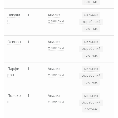
плотник
Никули
1
Анализ
мельник
н
фамилии
с/х рабочий
плотник
Осипов
1
Анализ
мельник
фамилии
с/х рабочий
плотник
Парфи
1
Анализ
мельник
ров
фамилии
с/х рабочий
плотник
Поляко
1
Анализ
мельник
в
фамилии
с/х рабочий
плотник