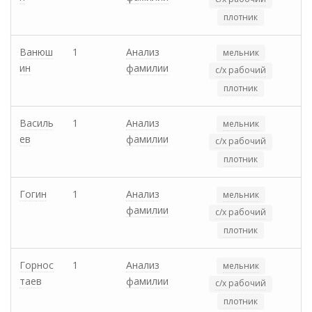
плотник
Ванюш
1
Анализ
мельник
ин
фамилии
с/х рабочий
плотник
Василь
1
Анализ
мельник
ев
фамилии
с/х рабочий
плотник
Гогин
1
Анализ
мельник
фамилии
с/х рабочий
плотник
Горнос
1
Анализ
мельник
таев
фамилии
с/х рабочий
плотник