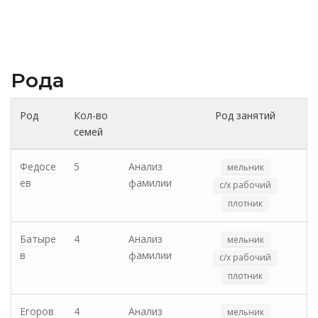
Рода
Род
Кол-во
Род занятий
семей
Федосе
5
Анализ
мельник
ев
фамилии
с/х рабочий
плотник
Батыре
4
Анализ
мельник
в
фамилии
с/х рабочий
плотник
Егоров
4
Анализ
мельник