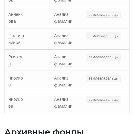
Анненк
Анализ
землевладельцы
ова
фамилии
Полоча
Анализ
землевладельцы
нинов
фамилии
Рычков
Анализ
землевладельцы
а
фамилии
Чирико
Анализ
землевладельцы
в
фамилии
Чирико
Анализ
землевладельцы
ва
фамилии
Архивные фонды