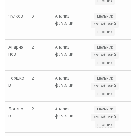
плотник
Чулков
3
Анализ
мельник
фамилии
с/х рабочий
плотник
Андрия
2
Анализ
мельник
нов
фамилии
с/х рабочий
плотник
Горшко
2
Анализ
мельник
в
фамилии
с/х рабочий
плотник
Логино
2
Анализ
мельник
в
фамилии
с/х рабочий
плотник