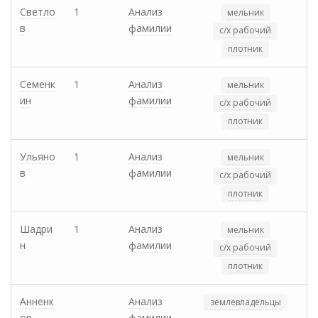
Светло
1
Анализ
мельник
в
фамилии
с/х рабочий
плотник
Семенк
1
Анализ
мельник
ин
фамилии
с/х рабочий
плотник
Ульяно
1
Анализ
мельник
в
фамилии
с/х рабочий
плотник
Шадри
1
Анализ
мельник
н
фамилии
с/х рабочий
плотник
Анненк
Анализ
землевладельцы
ов
фамилии