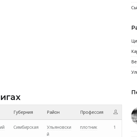
Сы
Р
Ци
Ка
Ве
Ул
П
нигах
Губерния
Район
Профессия
ий
Симбирская
Ульяновски
плотник
1
й