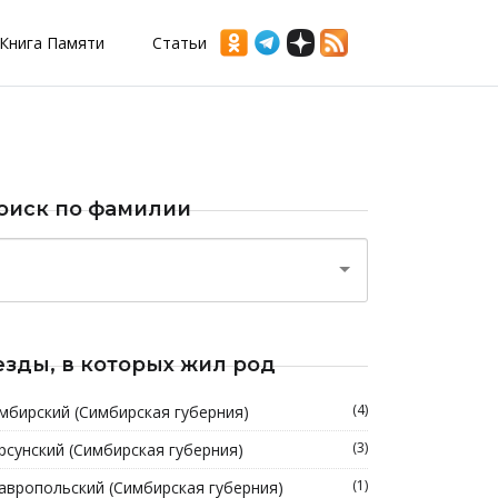
Книга Памяти
Статьи
оиск по фамилии
езды, в которых жил род
(4)
мбирский (Симбирская губерния)
(3)
рсунский (Симбирская губерния)
(1)
авропольский (Симбирская губерния)