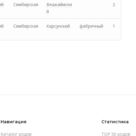
ий
Симбирская
Вешкаймски
2
й
ий
Симбирская
Карсунский
фабричный
1
Навигация
Статистика
Каталог родов
TOP 50 родов