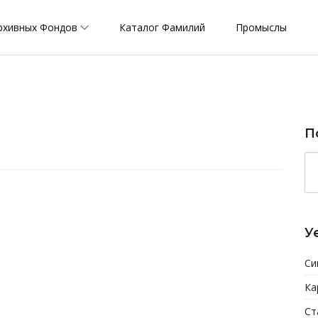
рхивных Фондов
Каталог Фамилий
Промыслы
П
У
Си
Ка
Ст