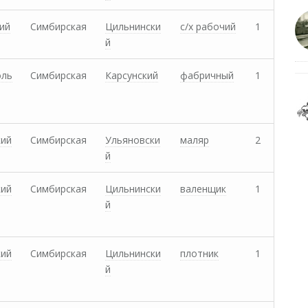
ий
Симбирская
Цильнински
с/х рабочий
1
й
оль
Симбирская
Карсунский
фабричный
1
кий
Симбирская
Ульяновски
маляр
2
й
кий
Симбирская
Цильнински
валенщик
1
й
кий
Симбирская
Цильнински
плотник
1
й