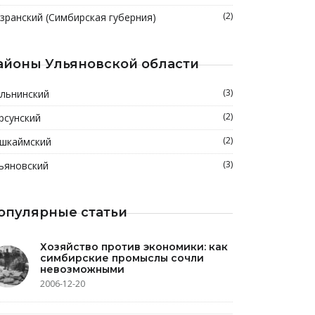
(2)
зранский (Симбирская губерния)
айоны Ульяновской области
(3)
льнинский
(2)
рсунский
(2)
шкаймский
(3)
ьяновский
опулярные статьи
Хозяйство против экономики: как
симбирские промыслы сочли
невозможными
2006-12-20