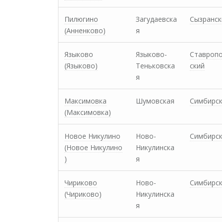
Пилюгино
Загудаевска
Сызранск
(Анненково)
я
Языково
Языково-
Ставроп
(Языково)
Теньковска
ский
я
Максимовка
Шумовская
Симбирс
(Максимовка)
Новое Никулино
Ново-
Симбирс
(Новое Никулино
Никулинска
)
я
Чириково
Ново-
Симбирс
(Чириково)
Никулинска
я