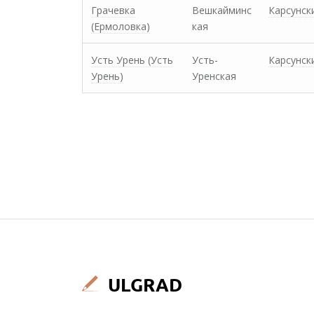
Грачевка
Вешкайминс
Карсунск
(Ермоловка)
кая
Усть Урень (Усть
Усть-
Карсунск
Урень)
Уренская