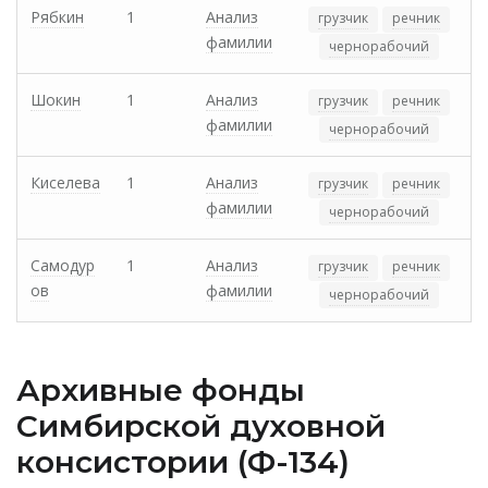
Рябкин
1
Анализ
грузчик
речник
фамилии
чернорабочий
Шокин
1
Анализ
грузчик
речник
фамилии
чернорабочий
Киселева
1
Анализ
грузчик
речник
фамилии
чернорабочий
Самодур
1
Анализ
грузчик
речник
ов
фамилии
чернорабочий
Архивные фонды
Cимбирской духовной
консистории (Ф-134)