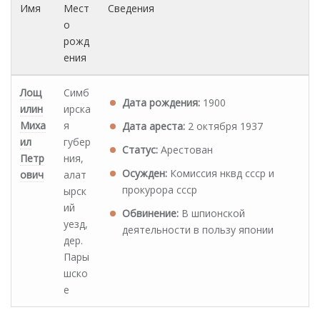
Имя
Мест
Сведения
о
рожд
ения
Лощ
Симб
Дата рождения:
1900
илин
ирска
Миха
я
Дата ареста:
2 октября 1937
ил
губер
Статус:
Арестован
Петр
ния,
Осужден:
Комиссия нквд ссср и
ович
алат
прокурора ссср
ырск
ий
Обвинение:
В шпионской
уезд,
деятельности в пользу японии
дер.
Пары
шско
е