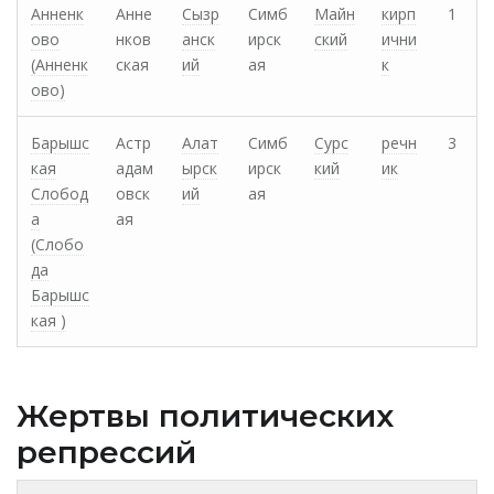
Анненк
Анне
Сызр
Симб
Майн
кирп
1
ово
нков
анск
ирск
ский
ични
(Анненк
ская
ий
ая
к
ово)
Барышс
Астр
Алат
Симб
Сурс
речн
3
кая
адам
ырск
ирск
кий
ик
Слобод
овск
ий
ая
а
ая
(Слобо
да
Барышс
кая )
Жертвы политических
репрессий