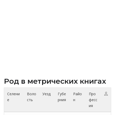
Род в метрических книгах
Селени
Воло
Уезд
Губе
Райо
Про
е
сть
рния
н
фесс
ия