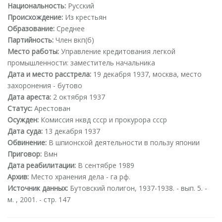
Национальность:
Русский
Происхождение:
Из крестьян
Образование:
Среднее
Партийность:
Член вкп(б)
Место работы:
Управление кредитования легкой
промышленности: заместитель начальника
Дата и место расстрела:
19 декабря 1937, москва, место
захоронения - бутово
Дата ареста:
2 октября 1937
Статус:
Арестован
Осужден:
Комиссия нквд ссср и прокурора ссср
Дата суда:
13 декабря 1937
Обвинение:
В шпионской деятельности в пользу японии
Приговор:
Вмн
Дата реабилитации:
В сентябре 1989
Архив:
Место хранения дела - га рф.
Источник данных:
Бутовский полигон, 1937-1938. - вып. 5. -
м. , 2001. - стр. 147