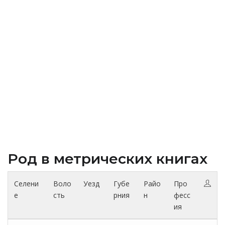
Род в метрических книгах
Селени
Воло
Уезд
Губе
Райо
Про
е
сть
рния
н
фесс
ия