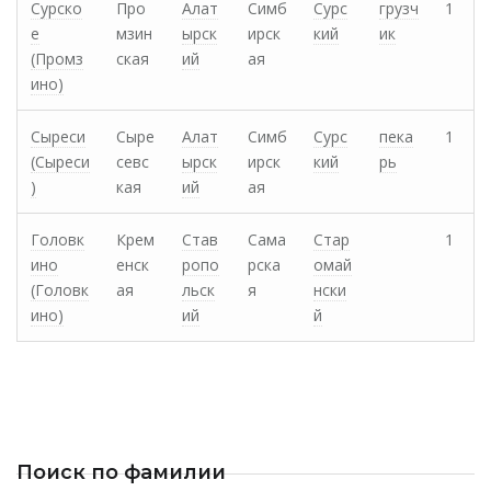
Сурско
Про
Алат
Симб
Сурс
грузч
1
е
мзин
ырск
ирск
кий
ик
(Промз
ская
ий
ая
ино)
Сыреси
Сыре
Алат
Симб
Сурс
пека
1
(Сыреси
севс
ырск
ирск
кий
рь
)
кая
ий
ая
Головк
Крем
Став
Сама
Стар
1
ино
енск
ропо
рска
омай
(Головк
ая
льск
я
нски
ино)
ий
й
Поиск по фамилии