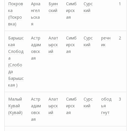
Покров
Арха
Буин
Симб
Сурс
1
ка
нгел
ский
ирск
кий
(Покро
ьска
ая
вка)
я
Барышс
Астр
Алат
Симб
Сурс
речн
2
кая
адам
ырск
ирск
кий
ик
Слобод
овск
ий
ая
а
ая
(Слобо
да
Барышс
кая )
Малый
Астр
Алат
Симб
Сурс
обод
3
Кувай
адам
ырск
ирск
кий
ья
(Кувай)
овск
ий
ая
гнут
ая