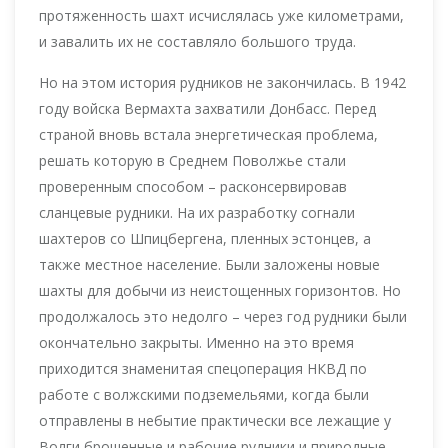
протяженность шахт исчислялась уже километрами,
и завалить их не составляло большого труда.
Но на этом история рудников не закончилась. В 1942
году войска Вермахта захватили Донбасс. Перед
страной вновь встала энергетическая проблема,
решать которую в Среднем Поволжье стали
проверенным способом – расконсервировав
сланцевые рудники. На их разработку согнали
шахтеров со Шпицбергена, пленных эстонцев, а
также местное население. Были заложены новые
шахты для добычи из неистощенных горизонтов. Но
продолжалось это недолго – через год рудники были
окончательно закрыты. Именно на это время
приходится знаменитая спецоперация НКВД по
работе с волжскими подземельями, когда были
отправлены в небытие практически все лежащие у
Волги брошенные и рабочие рудники и природные