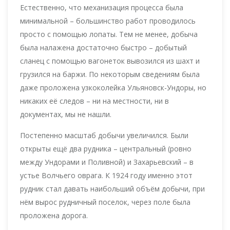
Естественно, что механизация процесса была
минимальной – большинство работ проводилось
просто с помощью лопаты. Тем не менее, добыча
была налажена достаточно быстро – добытый
сланец с помощью вагонеток вывозился из шахт и
грузился на баржи. По некоторым сведениям была
даже проложена узкоколейка Ульяновск-Ундоры, но
никаких её следов – ни на местности, ни в
документах, мы не нашли.
Постепенно масштаб добычи увеличился. Были
открыты ещё два рудника – центральный (ровно
между Ундорами и Поливной) и Захарьевский – в
устье Волчьего оврага. К 1924 году именно этот
рудник стал давать наибольший объём добычи, при
нём вырос рудничный поселок, через поле была
проложена дорога.