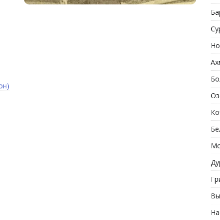
Ба
Су
Но
Ах
Бо
он)
Оз
Ко
Бе
Мо
Ду
Гр
Вы
На