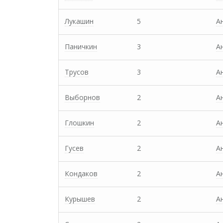
Лукашин
5
А
Паничкин
3
А
Трусов
3
А
Выборнов
2
А
Глошкин
2
А
Гусев
2
А
Кондаков
2
А
Курышев
2
А