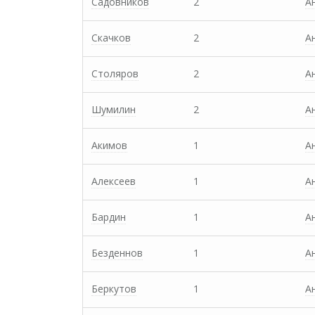
Садовников
2
А
Скачков
2
А
Столяров
2
А
Шумилин
2
А
Акимов
1
А
Алексеев
1
А
Бардин
1
А
Безденнов
1
А
Беркутов
1
А