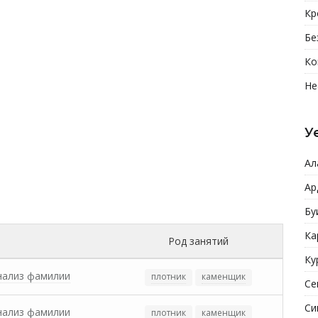
Кр
Бе
Ко
Не
У
Ал
Ар
Бу
Ка
Род занятий
Ку
нализ фамилии
плотник
каменщик
Се
Си
нализ фамилии
плотник
каменщик