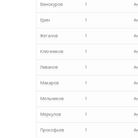
Винокуров
1
А
Ерин
1
А
Жегалов
1
А
Ключников
1
А
Ливанов
1
А
Макаров
1
А
Мельников
1
А
Меркулов
1
А
Прокофьев
1
А