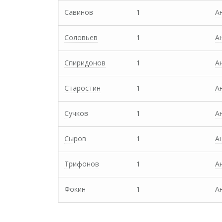
Савинов
1
А
Соловьев
1
А
Спиридонов
1
А
Старостин
1
А
Сучков
1
А
Сыров
1
А
Трифонов
1
А
Фокин
1
А