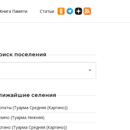
Книга Памяти
Статьи
оиск поселения
лижайшие селения
рпаты (Туарма Средняя (Каргино))
хино (Туарма Нижняя)
ргино (Туарма Средняя (Каргино))