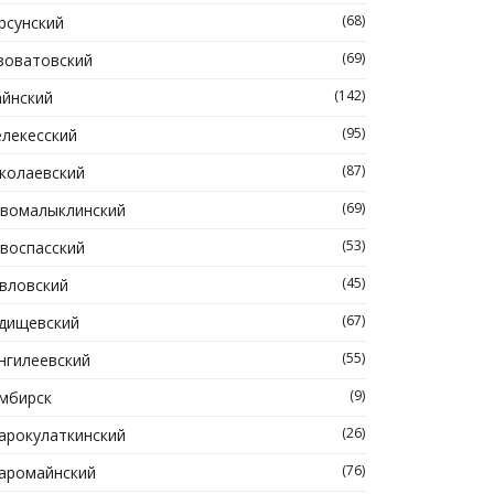
(68)
рсунский
(69)
зоватовский
(142)
йнский
(95)
лекесский
(87)
колаевский
(69)
вомалыклинский
(53)
воспасский
(45)
вловский
(67)
дищевский
(55)
нгилеевский
(9)
мбирск
(26)
арокулаткинский
(76)
аромайнский