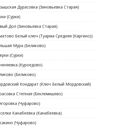
рышская Дурасовка (Зиновьевка Старая)
рки (Сурки)
вый Дол (Зиновьевка Старая)
матово Белый ключ (Туарма Средняя (Каргино))
льшая Мура (Беликово)
ерки (Сурки)
ченяевка (Куроедово)
ликово (Беликово)
рдовский Кондарат (Ключ Белый Мордовский)
расовка Степная (Беклемишево)
игоровка (Чуфарово)
селки Канабеевка (Канабеевка)
сакино (Чуфарово)