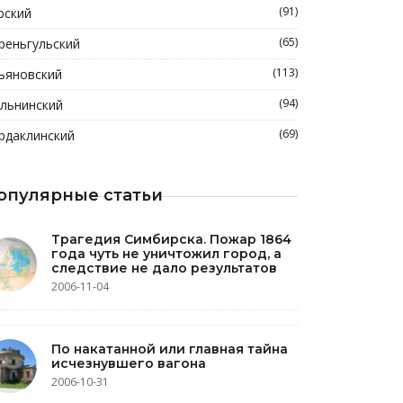
(91)
рский
(65)
реньгульский
(113)
ьяновский
(94)
льнинский
(69)
рдаклинский
опулярные статьи
Трагедия Симбирска. Пожар 1864
года чуть не уничтожил город, а
следствие не дало результатов
2006-11-04
По накатанной или главная тайна
исчезнувшего вагона
2006-10-31