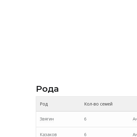
Рода
Род
Кол-во семей
Звягин
6
А
Казаков
6
А