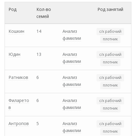
Род
Кол-во
Род занятий
семей
Кошкин
14
Анализ
с/х рабочий
фамилии
плотник
Юдин
13
Анализ
с/х рабочий
фамилии
плотник
Ратников
6
Анализ
с/х рабочий
фамилии
плотник
Филарето
6
Анализ
с/х рабочий
в
фамилии
плотник
Антропов
5
Анализ
с/х рабочий
фамилии
плотник