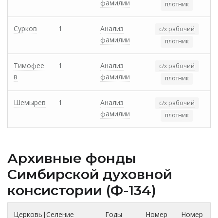
фамилии
плотник
Сурков
1
Анализ
с/х рабочий
фамилии
плотник
Тимофее
1
Анализ
с/х рабочий
в
фамилии
плотник
Шемырев
1
Анализ
с/х рабочий
фамилии
плотник
Архивные фонды
Cимбирской духовной
консистории (Ф-134)
Церковь|Селение
Годы
Номер
Номер