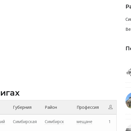
Р
Си
Ве
П
нигах
Губерния
Район
Профессия
кий
Симбирская
Симбирск
мещане
1