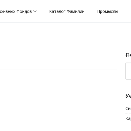
рхивных Фондов
Каталог Фамилий
Промыслы
П
У
Си
Ка