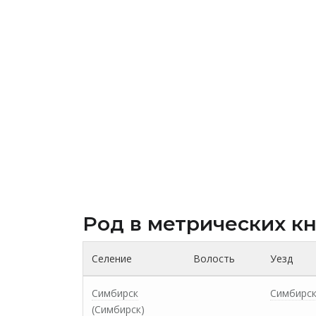
Род в метрических к
Селение
Волость
Уезд
Симбирск
Симбирс
(Симбирск)