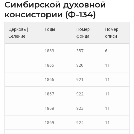
Cимбирской духовной
консистории (Ф-134)
Церковь|
Годы
Номер
Номер
Селение
фонда
описи
1863
357
6
1865
920
11
1866
921
11
1867
922
11
1868
923
11
1869
924
11