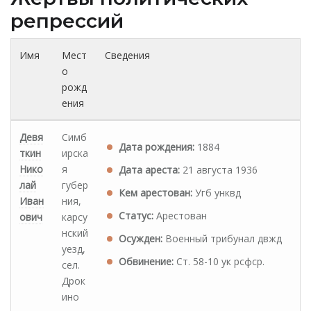
репрессий
Имя
Мест
Сведения
о
рожд
ения
Девя
Симб
Дата рождения:
1884
ткин
ирска
Нико
я
Дата ареста:
21 августа 1936
лай
губер
Кем арестован:
Угб унквд
Иван
ния,
Статус:
Арестован
ович
карсу
нский
Осужден:
Военный трибунал двжд
уезд,
Обвинение:
Ст. 58-10 ук рсфср.
сел.
Дрок
ино