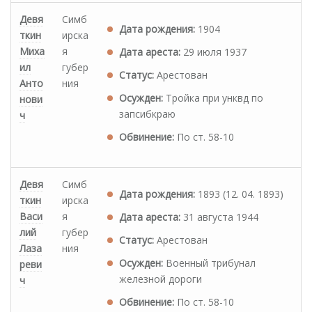
Девя
Симб
Дата рождения:
1904
ткин
ирска
Миха
я
Дата ареста:
29 июля 1937
ил
губер
Статус:
Арестован
Анто
ния
Осужден:
Тройка при унквд по
нови
запсибкраю
ч
Обвинение:
По ст. 58-10
Девя
Симб
Дата рождения:
1893 (12. 04. 1893)
ткин
ирска
Васи
я
Дата ареста:
31 августа 1944
лий
губер
Статус:
Арестован
Лаза
ния
Осужден:
Военный трибунал
реви
железной дороги
ч
Обвинение:
По ст. 58-10