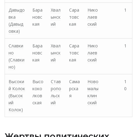
Давыдо
Бара
Хвал
Сара
Нико
1
вка
новс
ынск
товс
лаев
(Давыд
кая
ий
кая
ский
овка)
Славки
Бара
Хвал
Сара
Нико
1
но
новс
ынск
товс
лаев
(Славки
кая
ий
кая
ский
но)
Высоки
Высо
Став
Сама
Ново
1
й Колок
коко
ропо
рска
малы
0
(Высок
лков
льск
я
клин
ий
ская
ий
ский
Колок)
Жертвы политических