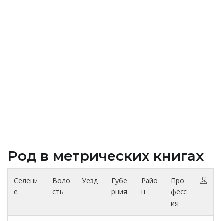
Род в метрических книгах
Селени
Воло
Уезд
Губе
Райо
Про
е
сть
рния
н
фесс
ия