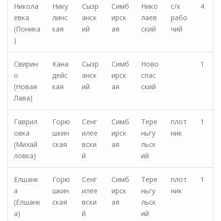
Никола
Нику
Сызр
Симб
Нико
с/х
4
евка
линс
анск
ирск
лаев
рабо
(Поника
кая
ий
ая
ский
чий
)
Свирин
Кана
Сызр
Симб
Ново
1
о
дейс
анск
ирск
спас
(Новая
кая
ий
ая
ский
Лава)
Гаврил
Горю
Сенг
Симб
Тере
плот
1
овка
шкин
илее
ирск
ньгу
ник
(Михай
ская
вски
ая
льск
ловка)
й
ий
Елшанк
Горю
Сенг
Симб
Тере
плот
1
а
шкин
илее
ирск
ньгу
ник
(Елшанк
ская
вски
ая
льск
а)
й
ий