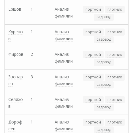
Ершов
1
Анализ
портной
плотник
фамилии
садовод
Курепо
1
Анализ
портной
плотник
в
фамилии
садовод
Фирсов
2
Анализ
портной
плотник
фамилии
садовод
Звонар
3
Анализ
портной
плотник
ев
фамилии
садовод
Селяхо
1
Анализ
портной
плотник
в
фамилии
садовод
Дороф
1
Анализ
портной
плотник
еев
фамилии
садовод