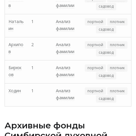
в
фамилии
садовод
Наталь
1
Анализ
портной
плотник
ин
фамилии
садовод
Архипо
2
Анализ
портной
плотник
в
фамилии
садовод
Бирюк
1
Анализ
портной
плотник
ов
фамилии
садовод
Ходин
1
Анализ
портной
плотник
фамилии
садовод
Архивные фонды
Cимбирской духовной