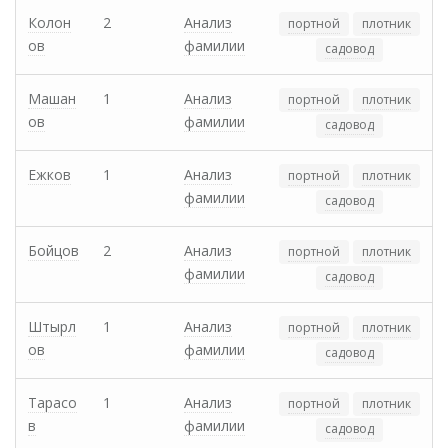
Колон
2
Анализ
портной
плотник
ов
фамилии
садовод
Машан
1
Анализ
портной
плотник
ов
фамилии
садовод
Ежков
1
Анализ
портной
плотник
фамилии
садовод
Бойцов
2
Анализ
портной
плотник
фамилии
садовод
Штырл
1
Анализ
портной
плотник
ов
фамилии
садовод
Тарасо
1
Анализ
портной
плотник
в
фамилии
садовод