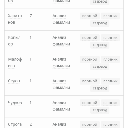
ов
фамилии
садовод
Харито
7
Анализ
портной
плотник
нов
фамилии
садовод
Копыл
1
Анализ
портной
плотник
ов
фамилии
садовод
Малоф
1
Анализ
портной
плотник
еев
фамилии
садовод
Седов
1
Анализ
портной
плотник
фамилии
садовод
Чуднов
1
Анализ
портной
плотник
фамилии
садовод
Строга
2
Анализ
портной
плотник