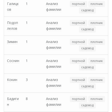
Галицк
1
Анализ
портной
плотник
ов
фамилии
садовод
Подоп
1
Анализ
портной
плотник
лелов
фамилии
садовод
Зимин
1
Анализ
портной
плотник
фамилии
садовод
Соснин
1
Анализ
портной
плотник
фамилии
садовод
Кокин
3
Анализ
портной
плотник
фамилии
садовод
Бадиги
8
Анализ
портной
плотник
н
фамилии
садовод