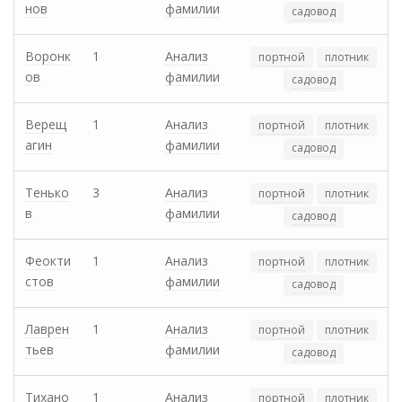
нов
фамилии
садовод
Воронк
1
Анализ
портной
плотник
ов
фамилии
садовод
Верещ
1
Анализ
портной
плотник
агин
фамилии
садовод
Тенько
3
Анализ
портной
плотник
в
фамилии
садовод
Феокти
1
Анализ
портной
плотник
стов
фамилии
садовод
Лаврен
1
Анализ
портной
плотник
тьев
фамилии
садовод
Тихано
1
Анализ
портной
плотник