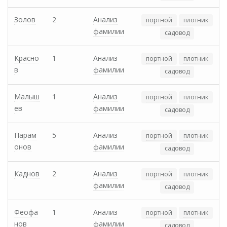
Золов
2
Анализ
портной
плотник
фамилии
садовод
Красно
1
Анализ
портной
плотник
в
фамилии
садовод
Малыш
1
Анализ
портной
плотник
ев
фамилии
садовод
Парам
5
Анализ
портной
плотник
онов
фамилии
садовод
Каднов
2
Анализ
портной
плотник
фамилии
садовод
Феофа
1
Анализ
портной
плотник
нов
фамилии
садовод