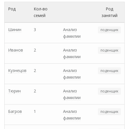
Род
Кол-во
Род
семей
занятий
Шинин
3
Анализ
поденщик
фамилии
Иванов
2
Анализ
поденщик
фамилии
Кузнецов
2
Анализ
поденщик
фамилии
Тюрин
2
Анализ
поденщик
фамилии
Багров
1
Анализ
поденщик
фамилии