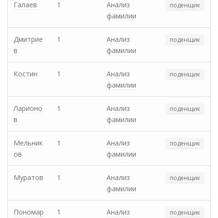
Галаев
1
Анализ
поденщик
фамилии
Дмитрие
1
Анализ
поденщик
в
фамилии
Костин
1
Анализ
поденщик
фамилии
Ларионо
1
Анализ
поденщик
в
фамилии
Мельник
1
Анализ
поденщик
ов
фамилии
Муратов
1
Анализ
поденщик
фамилии
Пономар
1
Анализ
поденщик