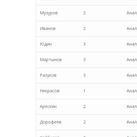
Музуров
2
Анал
Иванов
2
Анал
Юдин
3
Анал
Мартынов
3
Анал
Разуков
3
Анал
Некрасов
1
Анал
Арескин
2
Анал
Дорофеев
2
Анал