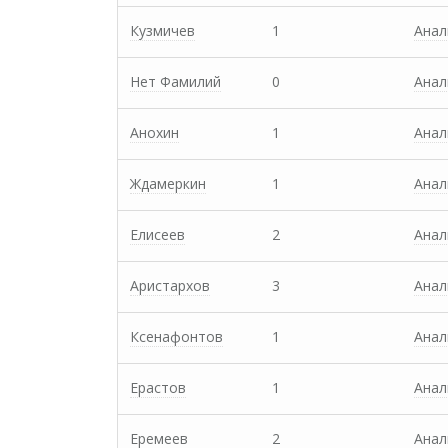
Кузмичев
1
Анал
Нет Фамилий
0
Анал
Анохин
1
Анал
Ждамеркин
1
Анал
Елисеев
2
Анал
Аристархов
3
Анал
Ксенафонтов
1
Анал
Ерастов
1
Анал
Еремеев
2
Анал