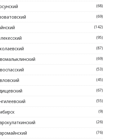
(68)
рсунский
(69)
зоватовский
(142)
йнский
(95)
лекесский
(87)
колаевский
(69)
вомалыклинский
(53)
воспасский
(45)
вловский
(67)
дищевский
(55)
нгилеевский
(9)
мбирск
(26)
арокулаткинский
(76)
аромайнский