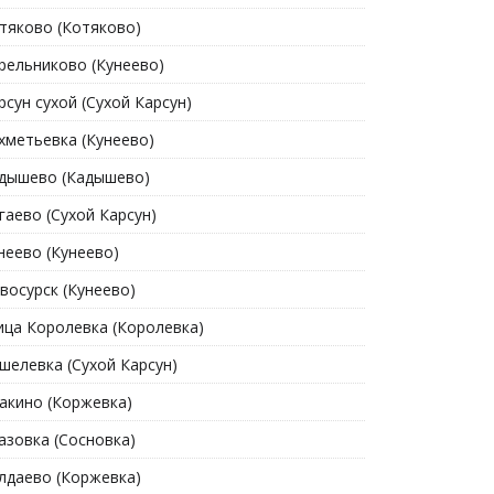
тяково (Котяково)
рельниково (Кунеево)
рсун сухой (Сухой Карсун)
хметьевка (Кунеево)
дышево (Кадышево)
гаево (Сухой Карсун)
неево (Кунеево)
восурск (Кунеево)
ица Королевка (Королевка)
шелевка (Сухой Карсун)
акино (Коржевка)
азовка (Сосновка)
лдаево (Коржевка)