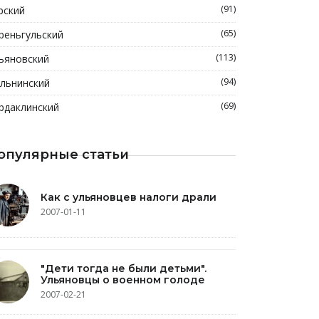
(91)
рский
(65)
реньгульский
(113)
ьяновский
(94)
льнинский
(69)
рдаклинский
опулярные статьи
Как с ульяновцев налоги драли
2007-01-11
"Дети тогда не были детьми".
Ульяновцы о военном голоде
2007-02-21