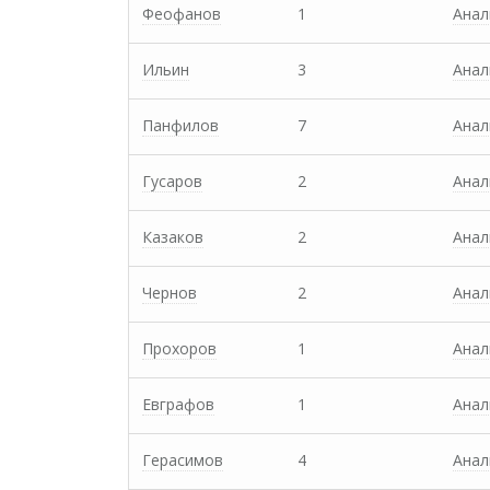
Феофанов
1
Анал
Ильин
3
Анал
Панфилов
7
Анал
Гусаров
2
Анал
Казаков
2
Анал
Чернов
2
Анал
Прохоров
1
Анал
Евграфов
1
Анал
Герасимов
4
Анал