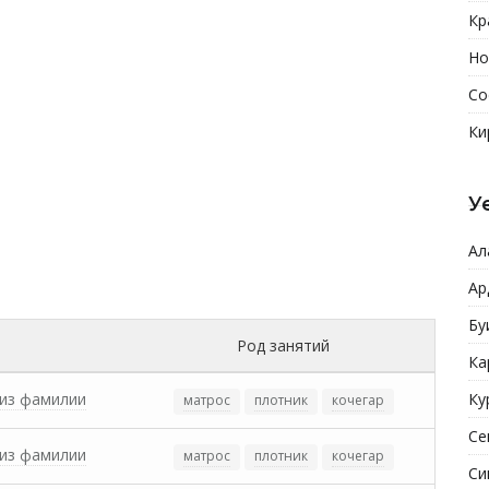
Кр
Но
Со
Ки
У
Ал
Ар
Бу
Род занятий
Ка
из фамилии
Ку
матрос
плотник
кочегар
Се
из фамилии
матрос
плотник
кочегар
Си