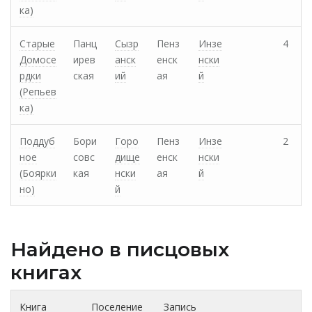
ка)
Старые
Панц
Сызр
Пенз
Инзе
4
Домосе
ирев
анск
енск
нски
рдки
ская
ий
ая
й
(Репьев
ка)
Поддуб
Бори
Горо
Пенз
Инзе
2
ное
совс
дище
енск
нски
(Боярки
кая
нски
ая
й
но)
й
Найдено в писцовых
книгах
Книга
Поселение
Запись