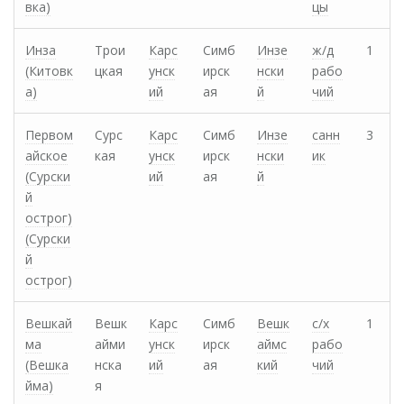
вка)
цы
Инза
Трои
Карс
Симб
Инзе
ж/д
1
(Китовк
цкая
унск
ирск
нски
рабо
а)
ий
ая
й
чий
Первом
Сурс
Карс
Симб
Инзе
санн
3
айское
кая
унск
ирск
нски
ик
(Сурски
ий
ая
й
й
острог)
(Сурски
й
острог)
Вешкай
Вешк
Карс
Симб
Вешк
с/х
1
ма
айми
унск
ирск
аймс
рабо
(Вешка
нска
ий
ая
кий
чий
йма)
я