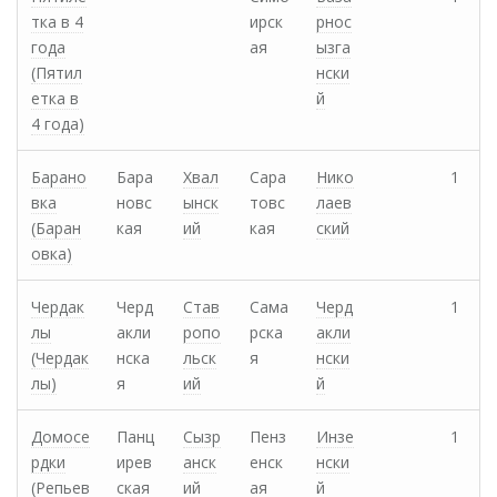
тка в 4
ирск
рнос
года
ая
ызга
(Пятил
нски
етка в
й
4 года)
Барано
Бара
Хвал
Сара
Нико
1
вка
новс
ынск
товс
лаев
(Баран
кая
ий
кая
ский
овка)
Чердак
Черд
Став
Сама
Черд
1
лы
акли
ропо
рска
акли
(Чердак
нска
льск
я
нски
лы)
я
ий
й
Домосе
Панц
Сызр
Пенз
Инзе
1
рдки
ирев
анск
енск
нски
(Репьев
ская
ий
ая
й