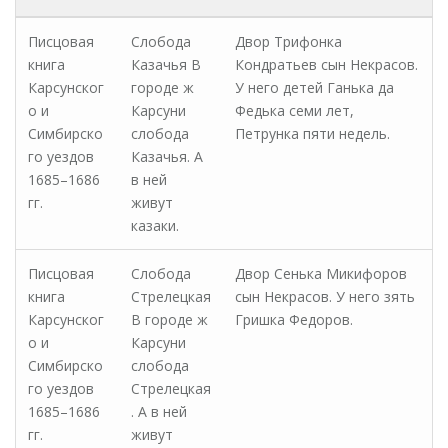
Писцовая
Слобода
Двор Трифонка
книга
Казачья В
Кондратьев сын Некрасов.
Карсунског
городе ж
У него детей Ганька да
о и
Карсуни
Федька семи лет,
Симбирско
слобода
Петрунка пяти недель.
го уездов
Казачья. А
1685–1686
в ней
гг.
живут
казаки.
Писцовая
Слобода
Двор Сенька Микифоров
книга
Стрелецкая
сын Некрасов. У него зять
Карсунског
В городе ж
Гришка Федоров.
о и
Карсуни
Симбирско
слобода
го уездов
Стрелецкая
1685–1686
. А в ней
гг.
живут