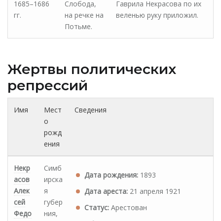
1685–1686
Слобода,
Гаврила Некрасова по их
гг.
на речке на
веленью руку приложил.
Потьме.
Жертвы политических
репрессий
Имя
Мест
Сведения
о
рожд
ения
Некр
Симб
Дата рождения:
1893
асов
ирска
Алек
я
Дата ареста:
21 апреля 1921
сей
губер
Статус:
Арестован
Федо
ния,