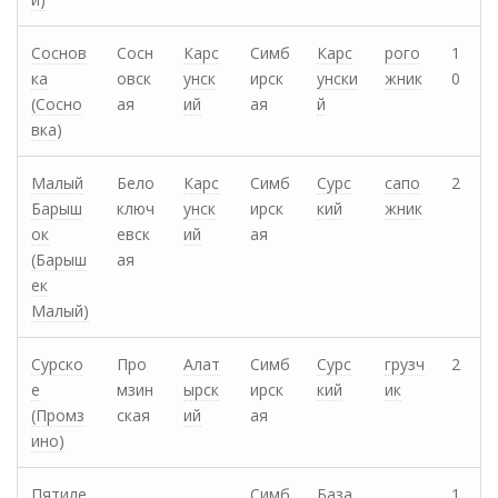
Соснов
Сосн
Карс
Симб
Карс
рого
1
ка
овск
унск
ирск
унски
жник
0
(Сосно
ая
ий
ая
й
вка)
Малый
Бело
Карс
Симб
Сурс
сапо
2
Барыш
ключ
унск
ирск
кий
жник
ок
евск
ий
ая
(Барыш
ая
ек
Малый)
Сурско
Про
Алат
Симб
Сурс
грузч
2
е
мзин
ырск
ирск
кий
ик
(Промз
ская
ий
ая
ино)
Пятиле
Симб
База
1