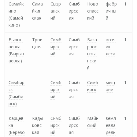
Самайк
Сама
Сызр
Симб
Ново
фабр
1
ино
йкин
анск
ирск
спасс
ичны
(Самай
ская
ий
ая
кий
й
кино)
Вырып
Трои
Симб
Симб
База
возч
1
аевка
цкая
ирск
ирск
рнос
ик
(Вырып
ий
ая
ызга
леса
аевка)
нски
й
Симбир
Симб
Симб
Симб
мещ
1
ск
ирск
ирск
ирск
ане
(Симби
ий
ая
рск)
Карцев
Кады
Симб
Симб
Майн
земл
1
ка
ковс
ирск
ирск
ский
евла
(Березо
кая
ий
ая
дель