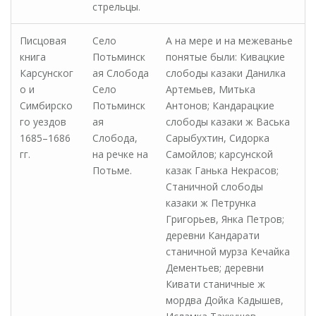
стрельцы.
Писцовая
Село
А на мере и на межеванье
книга
Потьминск
понятые были: Кивацкие
Карсунског
ая Слобода
слободы казаки Данилка
о и
Село
Артемьев, Митька
Симбирско
Потьминск
Антонов; Кандарацкие
го уездов
ая
слободы казаки ж Васька
1685–1686
Слобода,
Сарыбухтин, Сидорка
гг.
на речке на
Самойлов; карсунской
Потьме.
казак Ганька Некрасов;
Станичной слободы
казаки ж Петрунка
Григорьев, Янка Петров;
деревни Кандарати
станичной мурза Кечайка
Дементьев; деревни
Кивати станичные ж
мордва Дойка Кадышев,