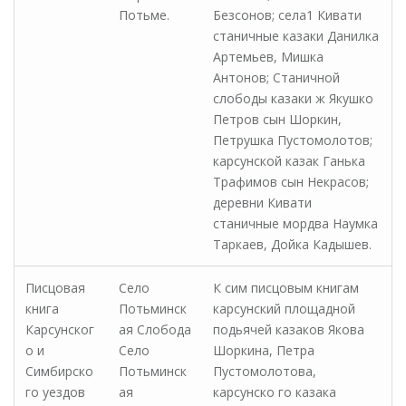
Потьме.
Безсонов; села1 Кивати
станичные казаки Данилка
Артемьев, Мишка
Антонов; Станичной
слободы казаки ж Якушко
Петров сын Шоркин,
Петрушка Пустомолотов;
карсунской казак Ганька
Трафимов сын Некрасов;
деревни Кивати
станичные мордва Наумка
Таркаев, Дойка Кадышев.
Писцовая
Село
К сим писцовым книгам
книга
Потьминск
карсунский площадной
Карсунског
ая Слобода
подьячей казаков Якова
о и
Село
Шоркина, Петра
Симбирско
Потьминск
Пустомолотова,
го уездов
ая
карсунско го казака