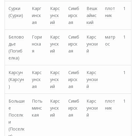
Сурки
Карг
Карс
Симб
Вешк
плот
1
(Сурки)
инск
унск
ирск
аймс
ник
ая
ий
ая
кий
Белово
Гори
Карс
Симб
Карс
матр
1
дье
нска
унск
ирск
унски
ос
(Погиб
я
ий
ая
й
елка)
Карсун
Карс
Карс
Симб
Карс
1
(Карсун
унск
унск
ирск
унски
)
ая
ий
ая
й
Больши
Поть
Карс
Симб
Карс
плот
1
е
минс
унск
ирск
унски
ник
Поселк
кая
ий
ая
й
и
(Поселк
и)