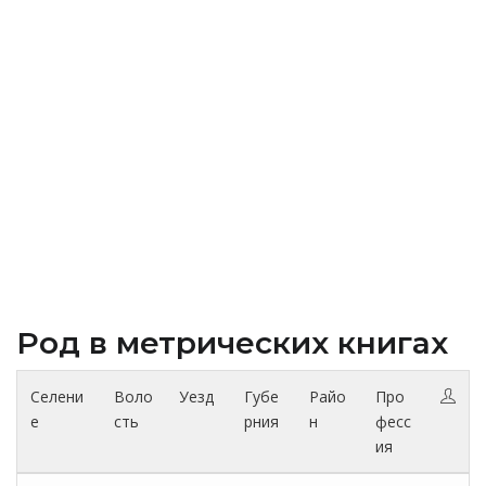
Род в метрических книгах
Селени
Воло
Уезд
Губе
Райо
Про
е
сть
рния
н
фесс
ия