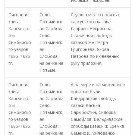
Исламка Тахкушев.
Писцовая
Село
Седов в место понятых
книга
Потьминск
карсунского казака
Карсунског
ая Слобода
Гаврилы Некрасова,
о и
Село
Станичной слободы
Симбирско
Потьминск
казаков же Петра
го уездов
ая
Григорьева, Якова
1685–1686
Слобода,
Петрова по их веленью
гг.
на речке на
руку приложил.
Потьме.
Писцовая
Село
А на мере и на межеванье
книга
Потьминск
понятые были:
Карсунског
ая Слобода
Кандарацкие слободы
о и
Село
казаки Васька
Симбирско
Потьминск
Сарыбохтин, Сидорка
го уездов
ая
Самойлов; Вельдиваские
1685–1686
Слобода,
слободы казаки ж Еремка
гг.
на речке на
Семенов, Милованко