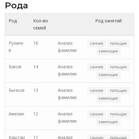
Рода
Род
Кол-во
Род занятий
семей
Рузано
16
Анализ
санник
пильщик
в
фамилии
каменщик
Баков
14
Анализ
санник
пильщик
фамилии
каменщик
Бычков
13
Анализ
санник
пильщик
фамилии
каменщик
Амехин
12
Анализ
санник
пильщик
фамилии
каменщик
Каштан
11
Анализ
санник
пильщик