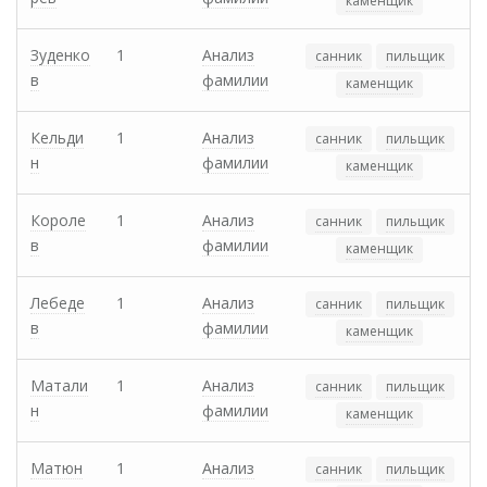
каменщик
Зуденко
1
Анализ
санник
пильщик
в
фамилии
каменщик
Кельди
1
Анализ
санник
пильщик
н
фамилии
каменщик
Короле
1
Анализ
санник
пильщик
в
фамилии
каменщик
Лебеде
1
Анализ
санник
пильщик
в
фамилии
каменщик
Матали
1
Анализ
санник
пильщик
н
фамилии
каменщик
Матюн
1
Анализ
санник
пильщик