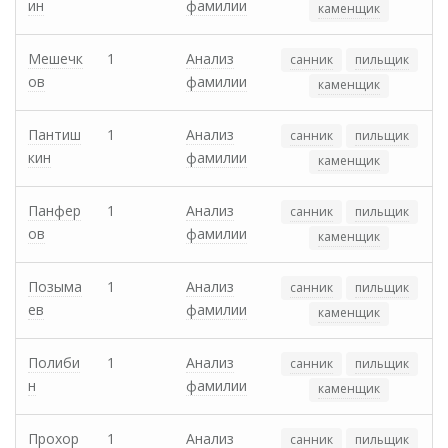
ин
фамилии
каменщик
Мешечк
1
Анализ
санник
пильщик
ов
фамилии
каменщик
Пантиш
1
Анализ
санник
пильщик
кин
фамилии
каменщик
Панфер
1
Анализ
санник
пильщик
ов
фамилии
каменщик
Позыма
1
Анализ
санник
пильщик
ев
фамилии
каменщик
Полиби
1
Анализ
санник
пильщик
н
фамилии
каменщик
Прохор
1
Анализ
санник
пильщик