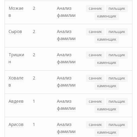
Можае
2
Анализ
санник
пильщик
в
фамилии
каменщик
Сыров
2
Анализ
санник
пильщик
фамилии
каменщик
Тришки
2
Анализ
санник
пильщик
н
фамилии
каменщик
Ховале
2
Анализ
санник
пильщик
в
фамилии
каменщик
Авдеев
1
Анализ
санник
пильщик
фамилии
каменщик
Арисов
1
Анализ
санник
пильщик
фамилии
каменщик