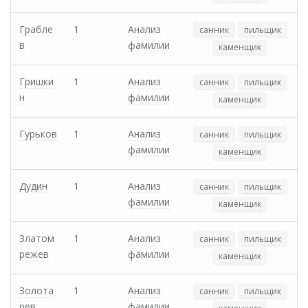
Грабле
1
Анализ
санник
пильщик
в
фамилии
каменщик
Гришки
1
Анализ
санник
пильщик
н
фамилии
каменщик
Гурьков
1
Анализ
санник
пильщик
фамилии
каменщик
Дудин
1
Анализ
санник
пильщик
фамилии
каменщик
Златом
1
Анализ
санник
пильщик
режев
фамилии
каменщик
Золота
1
Анализ
санник
пильщик
рев
фамилии