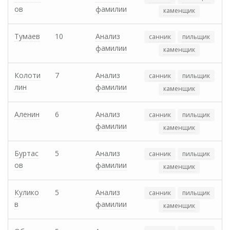
ов
фамилии
каменщик
Тумаев
10
Анализ
санник
пильщик
фамилии
каменщик
Колоти
7
Анализ
санник
пильщик
лин
фамилии
каменщик
Аленин
6
Анализ
санник
пильщик
фамилии
каменщик
Буртас
5
Анализ
санник
пильщик
ов
фамилии
каменщик
Кулико
5
Анализ
санник
пильщик
в
фамилии
каменщик