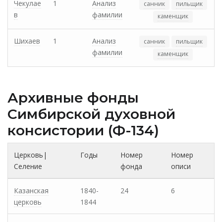
Чекулае
1
Анализ
санник
пильщик
в
фамилии
каменщик
Шихаев
1
Анализ
санник
пильщик
фамилии
каменщик
Архивные фонды
Cимбирской духовной
консистории (Ф-134)
Церковь|
Годы
Номер
Номер
Селение
фонда
описи
Казанская
1840-
24
6
церковь
1844