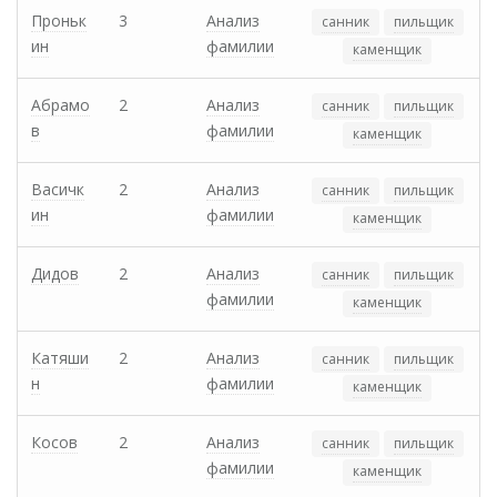
Проньк
3
Анализ
санник
пильщик
ин
фамилии
каменщик
Абрамо
2
Анализ
санник
пильщик
в
фамилии
каменщик
Васичк
2
Анализ
санник
пильщик
ин
фамилии
каменщик
Дидов
2
Анализ
санник
пильщик
фамилии
каменщик
Катяши
2
Анализ
санник
пильщик
н
фамилии
каменщик
Косов
2
Анализ
санник
пильщик
фамилии
каменщик