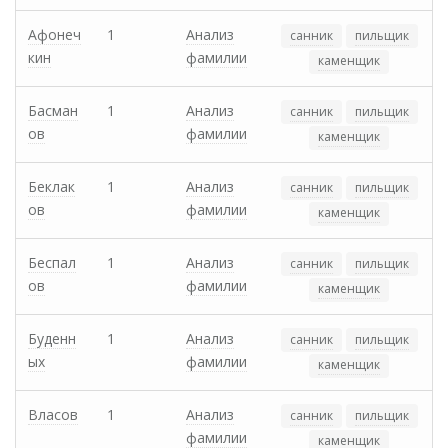
Афонеч
1
Анализ
санник
пильщик
кин
фамилии
каменщик
Басман
1
Анализ
санник
пильщик
ов
фамилии
каменщик
Беклак
1
Анализ
санник
пильщик
ов
фамилии
каменщик
Беспал
1
Анализ
санник
пильщик
ов
фамилии
каменщик
Буденн
1
Анализ
санник
пильщик
ых
фамилии
каменщик
Власов
1
Анализ
санник
пильщик
фамилии
каменщик