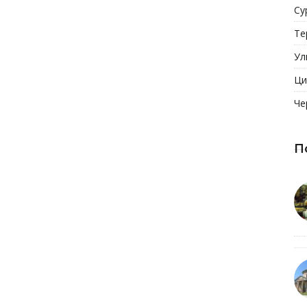
Су
Те
Ул
Ци
Че
П