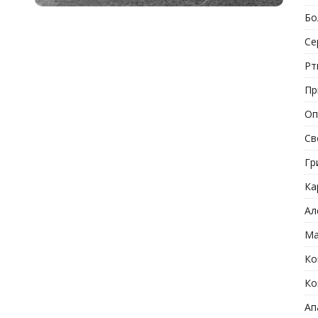
Бо
Се
Рт
Пр
Оп
Св
Гр
Ка
Ал
Ма
Ко
Ко
Ап