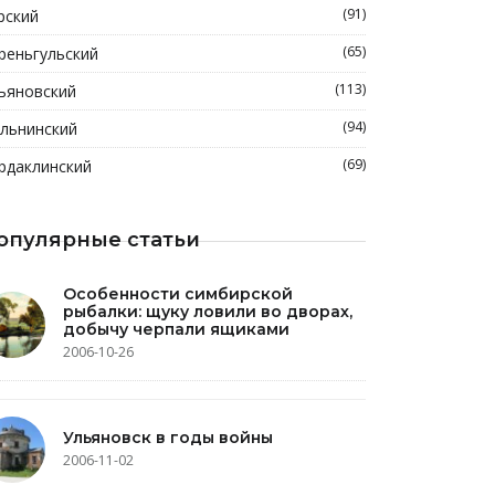
(91)
рский
(65)
реньгульский
(113)
ьяновский
(94)
льнинский
(69)
рдаклинский
опулярные статьи
Особенности симбирской
рыбалки: щуку ловили во дворах,
добычу черпали ящиками
2006-10-26
Ульяновск в годы войны
2006-11-02