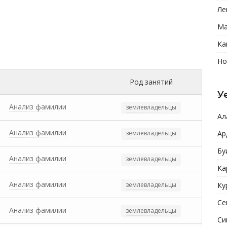
Ле
Ма
Ка
Но
Род занятий
У
Анализ фамилии
землевладельцы
Ал
Анализ фамилии
землевладельцы
Ар
Бу
Анализ фамилии
землевладельцы
Ка
Анализ фамилии
землевладельцы
Ку
Се
Анализ фамилии
землевладельцы
Си