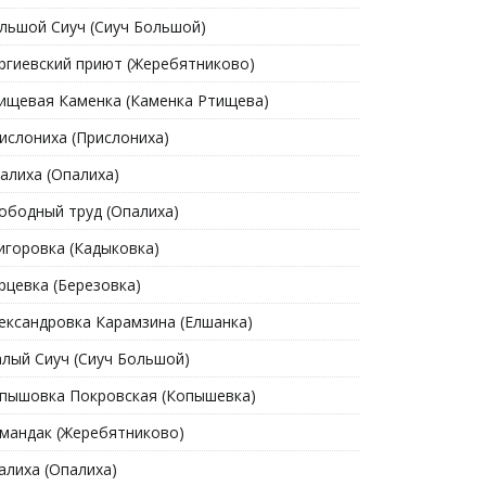
льшой Сиуч (Сиуч Большой)
ргиевский приют (Жеребятниково)
ищевая Каменка (Каменка Ртищева)
ислониха (Прислониха)
алиха (Опалиха)
ободный труд (Опалиха)
игоровка (Кадыковка)
рцевка (Березовка)
ександровка Карамзина (Елшанка)
лый Сиуч (Сиуч Большой)
пышовка Покровская (Копышевка)
мандак (Жеребятниково)
алиха (Опалиха)