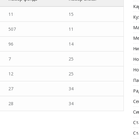
Ка
11
15
Ку
Ма
507
11
Ме
96
14
Ни
7
25
Но
Но
12
25
Па
27
34
Ра
Се
28
34
Си
Ст
Ст