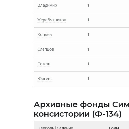
Владимир
1
Жеребятников
1
Копьев
1
Слепцов
1
Сомов
1
Юргенс
1
Архивные фонды Cим
консистории (Ф-134)
Церковь|Селение
Годы