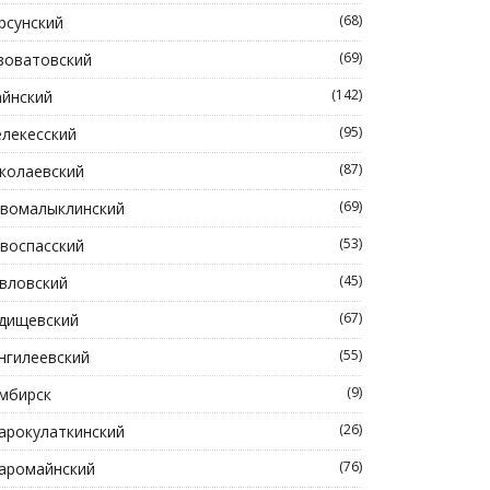
(68)
рсунский
(69)
зоватовский
(142)
йнский
(95)
лекесский
(87)
колаевский
(69)
вомалыклинский
(53)
воспасский
(45)
вловский
(67)
дищевский
(55)
нгилеевский
(9)
мбирск
(26)
арокулаткинский
(76)
аромайнский