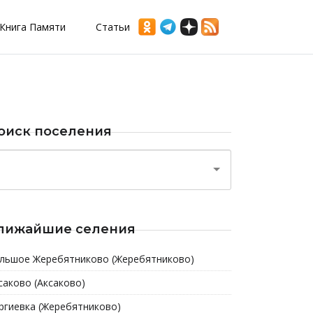
Книга Памяти
Статьи
оиск поселения
лижайшие селения
льшое Жеребятниково (Жеребятниково)
саково (Аксаково)
ргиевка (Жеребятниково)