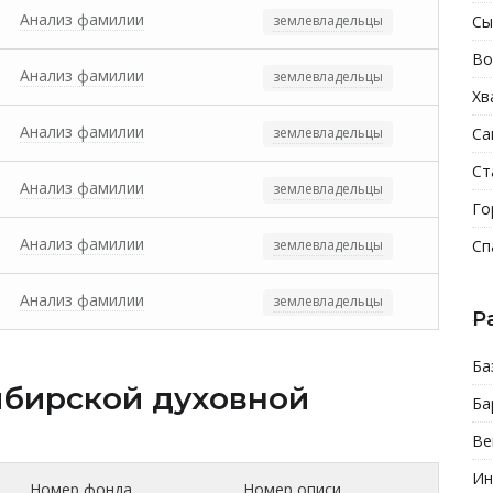
Анализ фамилии
землевладельцы
Сы
Во
Анализ фамилии
землевладельцы
Хв
Анализ фамилии
землевладельцы
Са
Ст
Анализ фамилии
землевладельцы
Го
Анализ фамилии
землевладельцы
Сп
Анализ фамилии
землевладельцы
Р
Ба
бирской духовной
Ба
Ве
Ин
Номер фонда
Номер описи