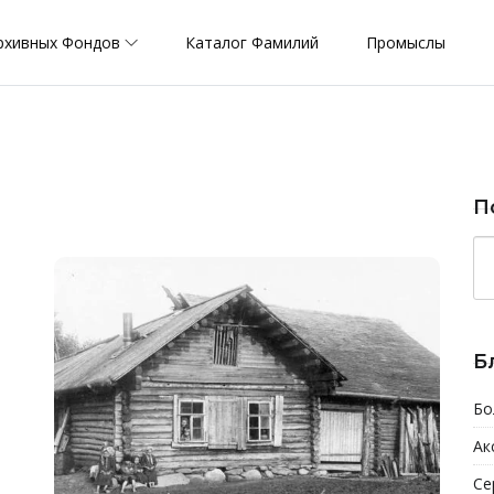
рхивных Фондов
Каталог Фамилий
Промыслы
П
Б
Бо
Ак
Се