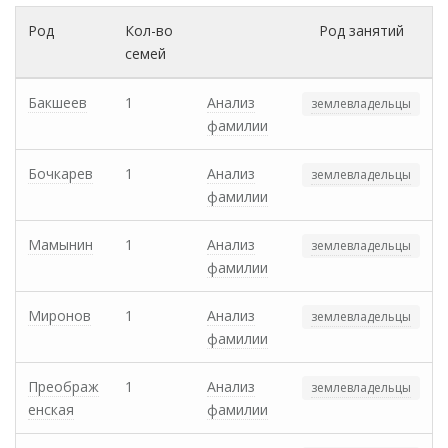
Род
Кол-во
Род занятий
семей
Бакшеев
1
Анализ
землевладельцы
фамилии
Бочкарев
1
Анализ
землевладельцы
фамилии
Мамынин
1
Анализ
землевладельцы
фамилии
Миронов
1
Анализ
землевладельцы
фамилии
Преображ
1
Анализ
землевладельцы
енская
фамилии