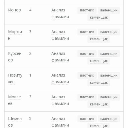
Ионов
4
Анализ
плотник
валенщик
фамилии
каменщик
Моржи
3
Анализ
плотник
валенщик
н
фамилии
каменщик
Курсен
2
Анализ
плотник
валенщик
ов
фамилии
каменщик
Повиту
1
Анализ
плотник
валенщик
хин
фамилии
каменщик
Моисе
3
Анализ
плотник
валенщик
ев
фамилии
каменщик
Шемел
5
Анализ
плотник
валенщик
ов
фамилии
каменщик