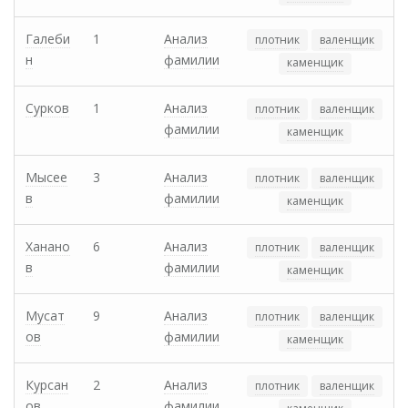
Галеби
1
Анализ
плотник
валенщик
н
фамилии
каменщик
Сурков
1
Анализ
плотник
валенщик
фамилии
каменщик
Мысее
3
Анализ
плотник
валенщик
в
фамилии
каменщик
Ханано
6
Анализ
плотник
валенщик
в
фамилии
каменщик
Мусат
9
Анализ
плотник
валенщик
ов
фамилии
каменщик
Курсан
2
Анализ
плотник
валенщик
ов
фамилии