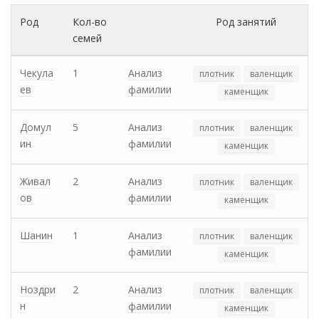
Род
Кол-во
Род занятий
семей
Чекула
1
Анализ
плотник
валенщик
ев
фамилии
каменщик
Домул
5
Анализ
плотник
валенщик
ин
фамилии
каменщик
Живал
2
Анализ
плотник
валенщик
ов
фамилии
каменщик
Шанин
1
Анализ
плотник
валенщик
фамилии
каменщик
Ноздри
2
Анализ
плотник
валенщик
н
фамилии
каменщик