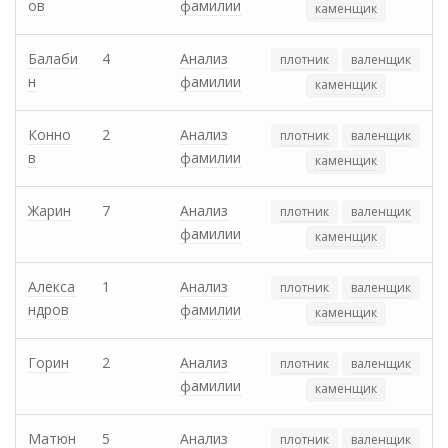
ов
фамилии
каменщик
Балаби
4
Анализ
плотник
валенщик
н
фамилии
каменщик
Конно
2
Анализ
плотник
валенщик
в
фамилии
каменщик
Жарин
7
Анализ
плотник
валенщик
фамилии
каменщик
Алекса
1
Анализ
плотник
валенщик
ндров
фамилии
каменщик
Горин
2
Анализ
плотник
валенщик
фамилии
каменщик
Матюн
5
Анализ
плотник
валенщик