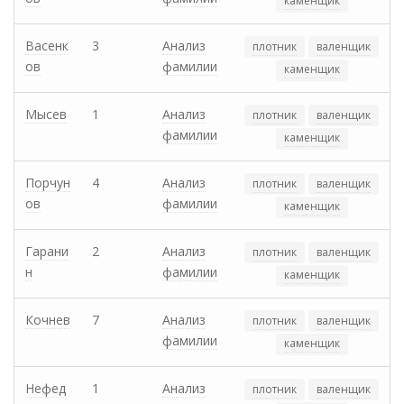
каменщик
Васенк
3
Анализ
плотник
валенщик
ов
фамилии
каменщик
Мысев
1
Анализ
плотник
валенщик
фамилии
каменщик
Порчун
4
Анализ
плотник
валенщик
ов
фамилии
каменщик
Гарани
2
Анализ
плотник
валенщик
н
фамилии
каменщик
Кочнев
7
Анализ
плотник
валенщик
фамилии
каменщик
Нефед
1
Анализ
плотник
валенщик