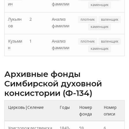
ин
фамилии
каменщик
Лукьян
2
Анализ
плотник
валенщик
ов
фамилии
каменщик
Кузьми
1
Анализ
плотник
валенщик
н
фамилии
каменщик
Архивные фонды
Cимбирской духовной
консистории (Ф-134)
Церковь|Селение
Годы
Номер
Номер
фонда
описи
Христорождественска
1843-
59
6