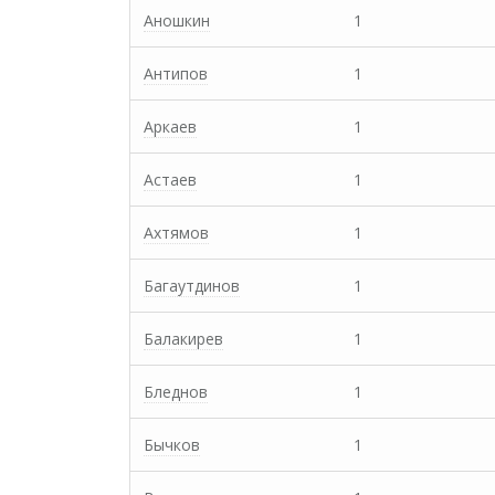
Аношкин
1
Антипов
1
Аркаев
1
Астаев
1
Ахтямов
1
Багаутдинов
1
Балакирев
1
Бледнов
1
Бычков
1