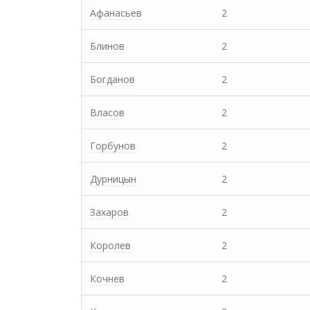
Афанасьев
2
Блинов
2
Богданов
2
Власов
2
Горбунов
2
Дурницын
2
Захаров
2
Королев
2
Кочнев
2