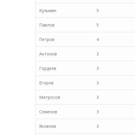
Кузьмин
5
Павлов
5
Петров
4
Антонов
3
Гордеев
3
Егоров
3
Матросов
3
Семенов
3
Яковлев
3