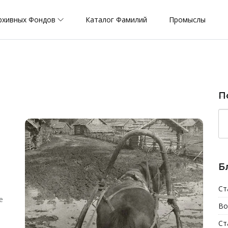
рхивных Фондов
Каталог Фамилий
Промыслы
П
Б
Ст
е
Во
Ст