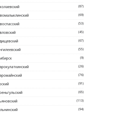
(87)
колаевский
(69)
вомалыклинский
(53)
воспасский
(45)
вловский
(67)
дищевский
(55)
нгилеевский
(9)
мбирск
(26)
арокулаткинский
(76)
аромайнский
(91)
рский
(65)
реньгульский
(113)
ьяновский
(94)
льнинский