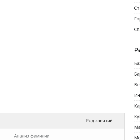
Ст
Го
Сп
Р
Ба
Ба
Ве
Ин
Ка
Ку
Род занятий
Ма
Анализ фамилии
Ме