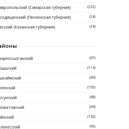
(232)
авропольский (Самарская губерния)
(24)
родищенский (Пензенская губерния)
(24)
асский (Казанская губерния)
айоны
(67)
зарносызганский
(114)
рышский
(60)
шкаймский
(105)
зенский
(68)
рсунский
(69)
зоватовский
(142)
йнский
(95)
лекесский