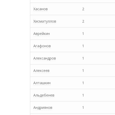
Хасанов
2
Хисматуллов
2
Аврейкин
1
Агафонов
1
Александров
1
Алексеев
1
Алташкин
1
Альдебенев
1
Андриянов
1