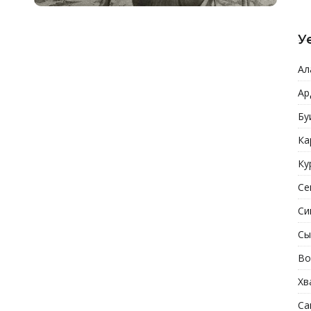
У
Ал
Ар
Бу
Ка
Ку
Се
Си
Сы
Во
Хв
Са