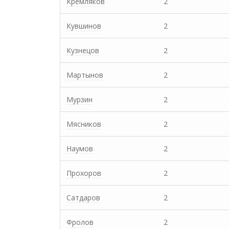
Кремляков
2
Кувшинов
2
Кузнецов
2
Мартынов
2
Мурзин
2
Мясников
2
Наумов
2
Прохоров
2
Сатдаров
2
Фролов
2