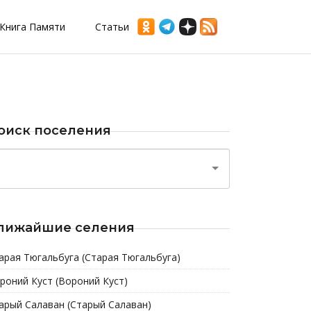
Книга Памяти
Статьи
оиск поселения
лижайшие селения
арая Тюгальбуга (Старая Тюгальбуга)
роний Куст (Вороний Куст)
арый Салаван (Старый Салаван)