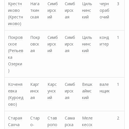
Крестн
Нага
Симб
Симб
Циль
черн
3
иково
ткин
ирск
ирск
нинс
ораб
(Крестн
ская
ий
ая
кий
очий
иково)
Покров
Покр
Симб
Симб
Циль
конд
1
ское
овск
ирск
ирск
нинс
итер
(Репьев
ая
ий
ая
кий
ка
Озерки
)
Коченя
Карг
Карс
Симб
Вешк
вале
1
евка
инск
унск
ирск
аймс
нщик
(Куроед
ая
ий
ая
кий
ово)
Старая
Стар
Став
Сама
Меле
2
Сахча
о-
ропо
рска
кесск