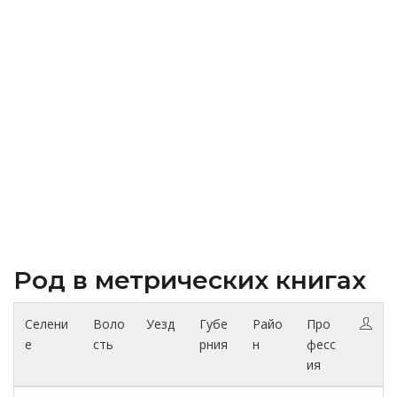
Род в метрических книгах
Селени
Воло
Уезд
Губе
Райо
Про
е
сть
рния
н
фесс
ия