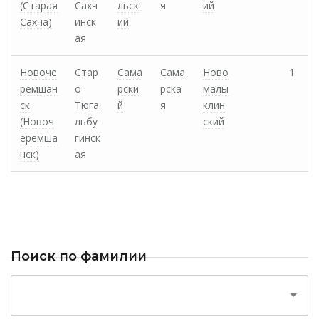
(Старая
Сахч
льск
я
ий
Сахча)
инск
ий
ая
Новоче
Стар
Сама
Сама
Ново
1
ремшан
о-
рски
рска
малы
ск
Тюга
й
я
клин
(Новоч
льбу
ский
еремша
гинск
нск)
ая
Поиск по фамилии