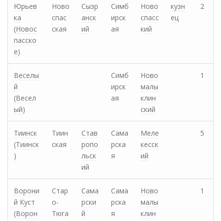
Юрьев
Ново
Сызр
Симб
Ново
кузн
2
ка
спас
анск
ирск
спасс
ец
(Новос
ская
ий
ая
кий
пасско
е)
Веселы
Симб
Ново
1
й
ирск
малы
(Весел
ая
клин
ый)
ский
Тиинск
Тиин
Став
Сама
Меле
5
(Тиинск
ская
ропо
рска
кесск
)
льск
я
ий
ий
Ворони
Стар
Сама
Сама
Ново
1
й Куст
о-
рски
рска
малы
(Ворон
Тюга
й
я
клин