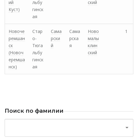
ий
льбу
ский
Куст)
гинск
ая
Новоче
Стар
Сама
Сама
Ново
1
ремшан
о-
рски
рска
малы
ск
Тюга
й
я
клин
(Новоч
льбу
ский
еремша
гинск
нск)
ая
Поиск по фамилии