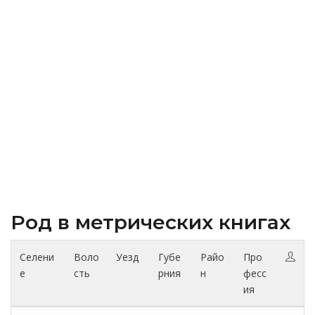
Род в метрических книгах
Селени
Воло
Уезд
Губе
Райо
Про
е
сть
рния
н
фесс
ия