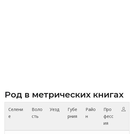
Род в метрических книгах
Селени
Воло
Уезд
Губе
Райо
Про
е
сть
рния
н
фесс
ия