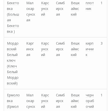
Бекето
Мал
Карс
Симб
Вешк
плот
1
вка
окар
унск
ирск
аймс
ник
(Больш
сунск
ий
ая
кий
ая
ая
Бекето
вка )
Мордо
Карг
Карс
Симб
Вешк
кирп
3
вский
инск
унск
ирск
аймс
ични
Белый
ая
ий
ая
кий
к
ключ
(Ключ
Белый
Мордо
вский)
Ермоло
Мал
Карс
Симб
Вешк
черн
1
вка
окар
унск
ирск
аймс
ораб
(Ермол
сунск
ий
ая
кий
очий