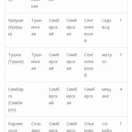
кая
Криуши
Тушн
Симб
Симб
Сенг
садо
1
(Криуш
инск
ирск
ирск
илее
вод
и)
ая
ий
ая
вски
й
Тушна
Тушн
Симб
Симб
Сенг
матр
1
(Тушна)
инск
ирск
ирск
илее
ос
ая
ий
ая
вски
й
Симбир
Симб
Симб
Симб
мещ
4
ск
ирск
ирск
ирск
ане
(Симби
ий
ая
рск)
Карлин
Сель
Симб
Симб
Улья
с/х
1
ское
динс
ирск
ирск
новс
рабо