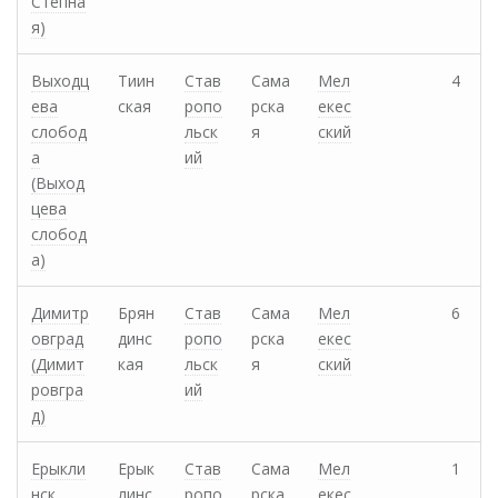
Степна
я)
Выходц
Тиин
Став
Сама
Мел
4
ева
ская
ропо
рска
екес
слобод
льск
я
ский
а
ий
(Выход
цева
слобод
а)
Димитр
Брян
Став
Сама
Мел
6
овград
динс
ропо
рска
екес
(Димит
кая
льск
я
ский
ровгра
ий
д)
Ерыкли
Ерык
Став
Сама
Мел
1
нск
линс
ропо
рска
екес