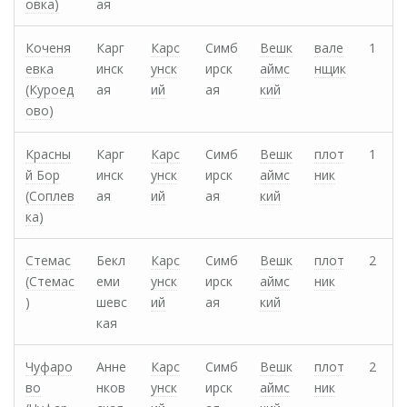
овка)
ая
Коченя
Карг
Карс
Симб
Вешк
вале
1
евка
инск
унск
ирск
аймс
нщик
(Куроед
ая
ий
ая
кий
ово)
Красны
Карг
Карс
Симб
Вешк
плот
1
й Бор
инск
унск
ирск
аймс
ник
(Соплев
ая
ий
ая
кий
ка)
Стемас
Бекл
Карс
Симб
Вешк
плот
2
(Стемас
еми
унск
ирск
аймс
ник
)
шевс
ий
ая
кий
кая
Чуфаро
Анне
Карс
Симб
Вешк
плот
2
во
нков
унск
ирск
аймс
ник