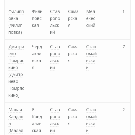
Филипп
Фили
Став
Сама
Мел
1
овка
повс
ропо
рска
екес
(Филип
кая
льск
я
ский
повка)
ий
Дмитри
Черд
Став
Сама
Стар
7
ево
акли
ропо
рска
омай
Помряс
нска
льск
я
нски
кино
я
ий
й
(Дмитр
иево
Помряс
кино)
Малая
Б-
Став
Сама
Стар
2
Кандал
Канд
ропо
рска
омай
а
алин
льск
я
нски
(Малая
ская
ий
й