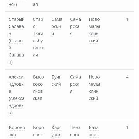
нск)
ая
Старый
Стар
Сама
Сама
Ново
1
Салава
о-
рски
рска
малы
н
Тюга
й
я
клин
(Стары
льбу
ский
й
гинск
Салава
ая
н)
Алекса
Высо
Буин
Сама
Ново
4
ндровк
коко
ский
рска
малы
а
лков
я
клин
(Алекса
ская
ский
ндровк
а)
Вороно
Воро
Карс
Пенз
База
1
вка
новс
унск
енск
рнос