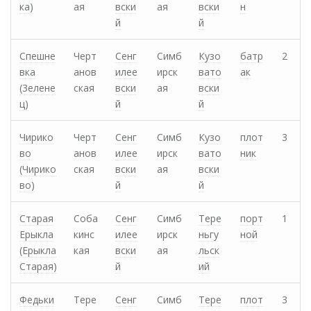
ка)
ая
вски
ая
вски
н
й
й
Спешне
Черт
Сенг
Симб
Кузо
батр
2
вка
анов
илее
ирск
вато
ак
(3елене
ская
вски
ая
вски
ц)
й
й
Чирико
Черт
Сенг
Симб
Кузо
плот
3
во
анов
илее
ирск
вато
ник
(Чирико
ская
вски
ая
вски
во)
й
й
Старая
Соба
Сенг
Симб
Тере
порт
1
Ерыкла
кинс
илее
ирск
ньгу
ной
(Ерыкла
кая
вски
ая
льск
Старая)
й
ий
Федьки
Тере
Сенг
Симб
Тере
плот
3