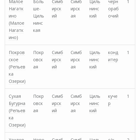
Малое
Боль
Симб
Симб
Циль
черн
1
Нагатк
ше-
ирск
ирск
нинс
ораб
ино
Циль
ий
ая
кий
очий
(Малое
нинс
Нагатк
кая
ино)
Покров
Покр
Симб
Симб
Циль
конд
1
ское
овск
ирск
ирск
нинс
итер
(Репьев
ая
ий
ая
кий
ка
Озерки)
Сухая
Покр
Симб
Симб
Циль
куче
1
Бугурна
овск
ирск
ирск
нинс
р
(Репьев
ая
ий
ая
кий
ка
Озерки)
Хохлов
Ново
Симб
Симб
Циль
с/х
2