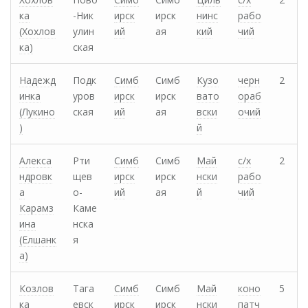
ка
-Ник
ирск
ирск
нинс
рабо
(Хохлов
улин
ий
ая
кий
чий
ка)
ская
Надежд
Подк
Симб
Симб
Кузо
черн
2
инка
уров
ирск
ирск
вато
ораб
(Лукино
ская
ий
ая
вски
очий
)
й
Алекса
Рти
Симб
Симб
Май
с/х
2
ндровк
щев
ирск
ирск
нски
рабо
а
о-
ий
ая
й
чий
Карамз
Каме
ина
нска
(Елшанк
я
а)
Козлов
Тага
Симб
Симб
Май
коно
5
ка
евск
ирск
ирск
нски
патч