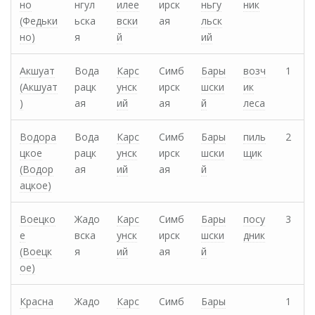
но
нгул
илее
ирск
ньгу
ник
(Федьки
ьска
вски
ая
льск
но)
я
й
ий
Акшуат
Вода
Карс
Симб
Бары
возч
1
(Акшуат
рацк
унск
ирск
шски
ик
)
ая
ий
ая
й
леса
Водора
Вода
Карс
Симб
Бары
пиль
2
цкое
рацк
унск
ирск
шски
щик
(Водор
ая
ий
ая
й
ацкое)
Воецко
Жадо
Карс
Симб
Бары
посу
3
е
вска
унск
ирск
шски
дник
(Воецк
я
ий
ая
й
ое)
Красна
Жадо
Карс
Симб
Бары
1