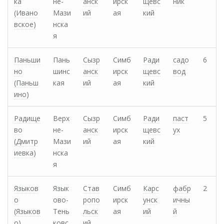
ка
не-
анск
ирск
щевс
ник
(Ивано
Мази
ий
ая
кий
вское)
нска
я
Паньши
Пань
Сызр
Симб
Ради
садо
6
но
шинс
анск
ирск
щевс
вод
(Паньш
кая
ий
ая
кий
ино)
Радище
Верх
Сызр
Симб
Ради
паст
5
во
не-
анск
ирск
щевс
ух
(Дмитр
Мази
ий
ая
кий
иевка)
нска
я
Языков
Язык
Став
Симб
Карс
фабр
2
о
ово-
ропо
ирск
унск
ичны
(Языков
Тень
льск
ая
ий
й
о)
ковс
ий