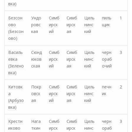
вка)
Безсон
Ундо
Симб
Симб
Циль
пиль
1
ово
ровс
ирск
ирск
нинс
щик
(Безсон
кая
ий
ая
кий
ово)
Василь
Сюнд
Симб
Симб
Циль
черн
3
евка
юков
ирск
ирск
нинс
ораб
(Зелено
ская
ий
ая
кий
очий
вка)
Китовк
Покр
Симб
Симб
Циль
печн
2
а
овск
ирск
ирск
нинс
ик
(Арбузо
ая
ий
ая
кий
вка)
Крестн
Нага
Симб
Симб
Циль
черн
3
иково
ткин
ирск
ирск
нинс
ораб