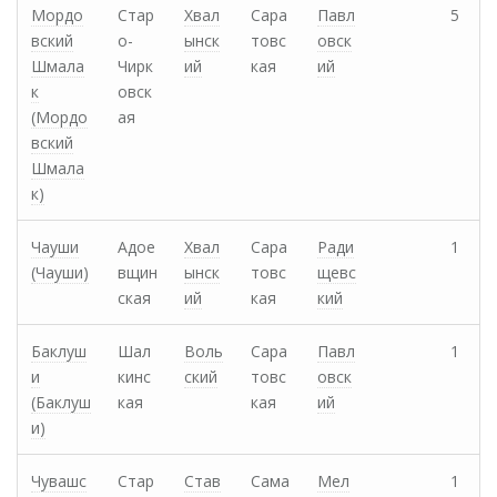
Мордо
Стар
Хвал
Сара
Павл
5
вский
о-
ынск
товс
овск
Шмала
Чирк
ий
кая
ий
к
овск
(Мордо
ая
вский
Шмала
к)
Чауши
Адое
Хвал
Сара
Ради
1
(Чауши)
вщин
ынск
товс
щевс
ская
ий
кая
кий
Баклуш
Шал
Воль
Сара
Павл
1
и
кинс
ский
товс
овск
(Баклуш
кая
кая
ий
и)
Чувашс
Стар
Став
Сама
Мел
1