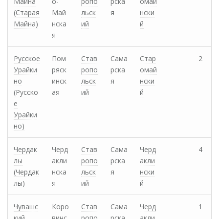
Майна
о-
ропо
рска
омай
(Старая
Май
льск
я
нски
Майна)
нска
ий
й
я
Русское
Пом
Став
Сама
Стар
2
Урайки
ряск
ропо
рска
омай
но
инск
льск
я
нски
(Русско
ая
ий
й
е
Урайки
но)
Чердак
Черд
Став
Сама
Черд
4
лы
акли
ропо
рска
акли
(Чердак
нска
льск
я
нски
лы)
я
ий
й
Чувашс
Коро
Став
Сама
Черд
1
кий
винс
ропо
рска
акли