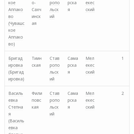
кое
о-
ропо
рска
екес
Аппако
Сахч
льск
я
ский
во
инск
ий
(Чувашс
ая
кое
Аппако
во)
Бригад
Тиин
Став
Сама
Мел
1
ировка
ская
ропо
рска
екес
(Бригад
льск
я
ский
ировка)
ий
Василь
Фили
Став
Сама
Мел
2
евка
повс
ропо
рска
екес
Степна
кая
льск
я
ский
я
ий
(Василь
евка