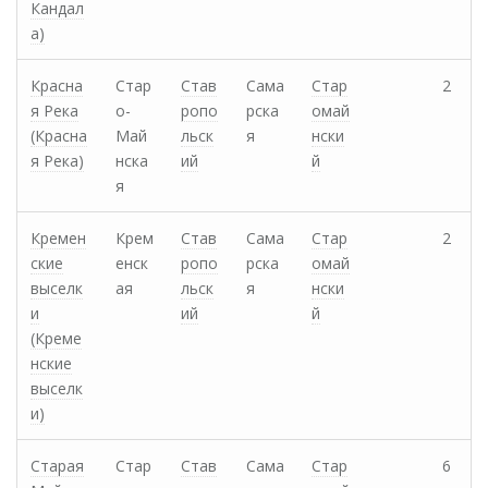
Кандал
а)
Красна
Стар
Став
Сама
Стар
2
я Река
о-
ропо
рска
омай
(Красна
Май
льск
я
нски
я Река)
нска
ий
й
я
Кремен
Крем
Став
Сама
Стар
2
ские
енск
ропо
рска
омай
выселк
ая
льск
я
нски
и
ий
й
(Креме
нские
выселк
и)
Старая
Стар
Став
Сама
Стар
6