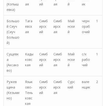
(Копыш
ая
ий
ая
й
ик
евка)
Большо
Тага
Симб
Симб
Май
черн
1
й Сиуч
евск
ирск
ирск
нски
ораб
(Сиуч
ая
ий
ая
й
очий
Большо
й)
Сущевк
Кады
Симб
Симб
Май
с/х
1
а
ковс
ирск
ирск
нски
рабо
(Аксако
кая
ий
ая
й
чий
во)
Ружев
Язык
Симб
Симб
Сурс
вале
2
щина
ово-
ирск
ирск
кий
нщик
(Кезьми
Тень
ий
ая
но)
ковс
кая