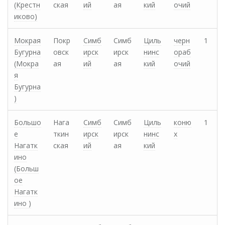
(Крестн
ская
ий
ая
кий
очий
иково)
Мокрая
Покр
Симб
Симб
Циль
черн
1
Бугурна
овск
ирск
ирск
нинс
ораб
(Мокра
ая
ий
ая
кий
очий
я
Бугурна
)
Большо
Нага
Симб
Симб
Циль
коню
1
е
ткин
ирск
ирск
нинс
х
Нагатк
ская
ий
ая
кий
ино
(Больш
ое
Нагатк
ино )