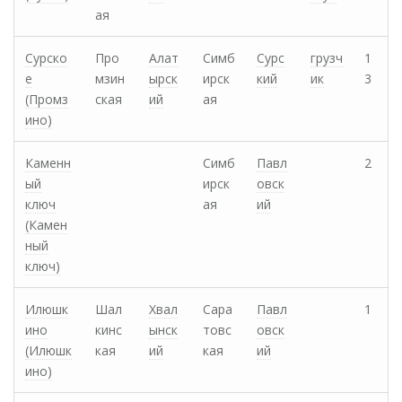
ая
Сурско
Про
Алат
Симб
Сурс
грузч
1
е
мзин
ырск
ирск
кий
ик
3
(Промз
ская
ий
ая
ино)
Каменн
Симб
Павл
2
ый
ирск
овск
ключ
ая
ий
(Камен
ный
ключ)
Илюшк
Шал
Хвал
Сара
Павл
1
ино
кинс
ынск
товс
овск
(Илюшк
кая
ий
кая
ий
ино)