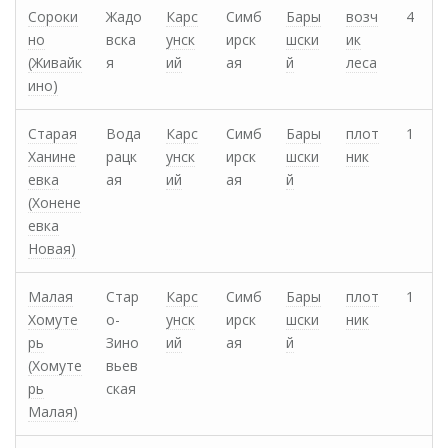
Сороки
Жадо
Карс
Симб
Бары
возч
4
но
вска
унск
ирск
шски
ик
(Живайк
я
ий
ая
й
леса
ино)
Старая
Вода
Карс
Симб
Бары
плот
1
Ханине
рацк
унск
ирск
шски
ник
евка
ая
ий
ая
й
(Хонене
евка
Новая)
Малая
Стар
Карс
Симб
Бары
плот
1
Хомуте
о-
унск
ирск
шски
ник
рь
Зино
ий
ая
й
(Хомуте
вьев
рь
ская
Малая)