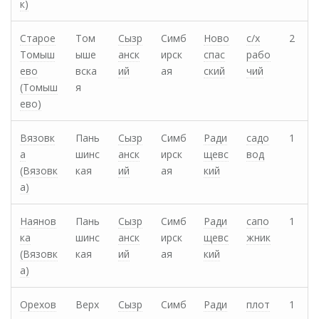
к)
Старое
Том
Сызр
Симб
Ново
с/х
2
Томыш
ыше
анск
ирск
спас
рабо
ево
вска
ий
ая
ский
чий
(Томыш
я
ево)
Вязовк
Пань
Сызр
Симб
Ради
садо
1
а
шинс
анск
ирск
щевс
вод
(Вязовк
кая
ий
ая
кий
а)
Наянов
Пань
Сызр
Симб
Ради
сапо
1
ка
шинс
анск
ирск
щевс
жник
(Вязовк
кая
ий
ая
кий
а)
Орехов
Верх
Сызр
Симб
Ради
плот
1