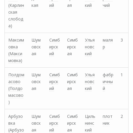
(Карлин
кая
ий
ая
кий
чий
ская
слобод
а)
Максим
Шум
Симб
Симб
Улья
маля
3
овка
овск
ирск
ирск
новс
р
(Макси
ая
ий
ая
кий
мовка)
Полдом
Шум
Симб
Симб
Улья
фабр
1
асово
овск
ирск
ирск
новс
ичны
(Полдо
ая
ий
ая
кий
й
масово
)
Арбузо
Шум
Симб
Симб
Циль
плот
2
вка
овск
ирск
ирск
нинс
ник
(Арбузо
ая
ий
ая
кий