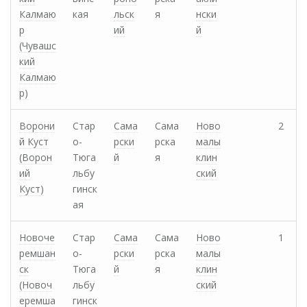
Калмаю
кая
льск
я
нски
р
ий
й
(Чувашс
кий
Калмаю
р)
Ворони
Стар
Сама
Сама
Ново
2
й Куст
о-
рски
рска
малы
(Ворон
Тюга
й
я
клин
ий
льбу
ский
Куст)
гинск
ая
Новоче
Стар
Сама
Сама
Ново
1
ремшан
о-
рски
рска
малы
ск
Тюга
й
я
клин
(Новоч
льбу
ский
еремша
гинск