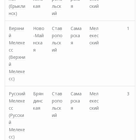
(Ерыкли
кая
льск
я
ский
нск)
ий
Верхни
Ново
Став
Сама
Мел
1
й
-Май
ропо
рска
екес
Мелеке
нска
льск
я
ский
сс
я
ий
(Верхни
й
Мелеке
сс)
Русский
Брян
Став
Сама
Мел
3
Мелеке
динс
ропо
рска
екес
сс
кая
льск
я
ский
(Русски
ий
й
Мелеке
сс)