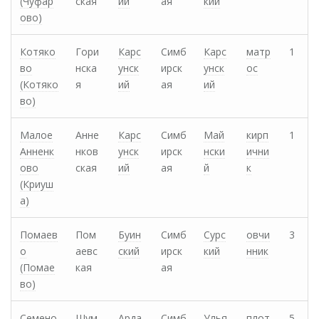
(Чуфар
ская
ий
ая
кий
ово)
Котяко
Гори
Карс
Симб
Карс
матр
1
во
нска
унск
ирск
унск
ос
(Котяко
я
ий
ая
ий
во)
Малое
Анне
Карс
Симб
Май
кирп
1
Анненк
нков
унск
ирск
нски
ични
ово
ская
ий
ая
й
к
(Криуш
а)
Помаев
Пом
Буин
Симб
Сурс
овчи
3
о
аевс
ский
ирск
кий
нник
(Помае
кая
ая
во)
Семено
Шум
Арда
Симб
Улья
плот
5