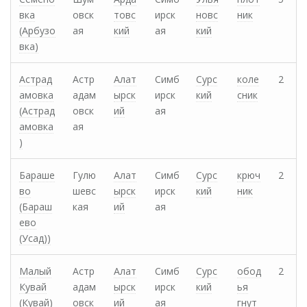
вка
овск
товс
ирск
новс
ник
(Арбузо
ая
кий
ая
кий
вка)
Астрад
Астр
Алат
Симб
Сурс
коле
2
амовка
адам
ырск
ирск
кий
сник
(Астрад
овск
ий
ая
амовка
ая
)
Бараше
Гулю
Алат
Симб
Сурс
крюч
2
во
шевс
ырск
ирск
кий
ник
(Бараш
кая
ий
ая
ево
(Усад))
Малый
Астр
Алат
Симб
Сурс
обод
2
Кувай
адам
ырск
ирск
кий
ья
(Кувай)
овск
ий
ая
гнут