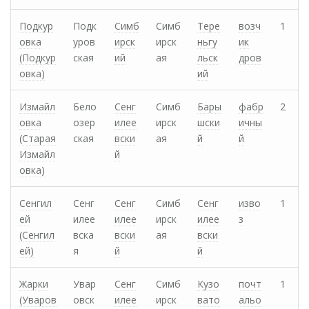
Подкур
Подк
Симб
Симб
Тере
возч
1
овка
уров
ирск
ирск
ньгу
ик
(Подкур
ская
ий
ая
льск
дров
овка)
ий
Измайл
Бело
Сенг
Симб
Бары
фабр
2
овка
озер
илее
ирск
шски
ичны
(Старая
ская
вски
ая
й
й
Измайл
й
овка)
Сенгил
Сенг
Сенг
Симб
Сенг
изво
1
ей
илее
илее
ирск
илее
з
(Сенгил
вска
вски
ая
вски
ей)
я
й
й
Жарки
Увар
Сенг
Симб
Кузо
почт
1
(Уваров
овск
илее
ирск
вато
альо