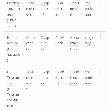
Русское
Голо
Сызр
Симб
Бары
с/х
1
Тимошк
вцев
анск
ирск
шски
рабо
ино
ская
ий
ая
й
чий
(Тимош
кино)
Новосп
Ново
Сызр
Симб
Ново
садо
1
асское
спас
анск
ирск
спас
вод
(Новос
ская
ий
ая
ский
пасское
)
Новое
Том
Сызр
Симб
Ново
с/х
1
Томыш
ыше
анск
ирск
спас
рабо
ево
вска
ий
ая
ский
чий
(Ново
я
Томыш
евский
Высело