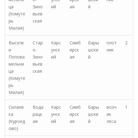
ца
Зино
ий
ая
й
(Хомуте
вьев
рь
ская
Малая)
Выселк
Стар
Карс
Симб
Бары
плот
2
и
о-
унск
ирск
шски
ник
Попова
Зино
ий
ая
й
мельни
вьев
ца
ская
(Хомуте
рь
Малая)
Силаев
Вода
Карс
Симб
Бары
возч
1
ка
рацк
унск
ирск
шски
ик
(Куроед
ая
ий
ая
й
леса
ово)