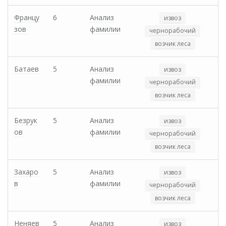
Францу
6
Анализ
извоз
зов
фамилии
чернорабочий
возчик леса
Батаев
5
Анализ
извоз
фамилии
чернорабочий
возчик леса
Безрук
5
Анализ
извоз
ов
фамилии
чернорабочий
возчик леса
Захаро
5
Анализ
извоз
в
фамилии
чернорабочий
возчик леса
Неняев
5
Анализ
извоз