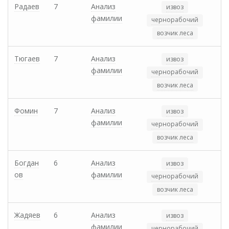
Радаев
7
Анализ
извоз
фамилии
чернорабочий
возчик леса
Тюгаев
7
Анализ
извоз
фамилии
чернорабочий
возчик леса
Фомин
7
Анализ
извоз
фамилии
чернорабочий
возчик леса
Богдан
6
Анализ
извоз
ов
фамилии
чернорабочий
возчик леса
Жадяев
6
Анализ
извоз
фамилии
чернорабочий