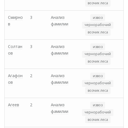
возчик леса
Смирно
3
Анализ
извоз
в
фамилии
чернорабочий
возчик леса
Солтан
3
Анализ
извоз
ов
фамилии
чернорабочий
возчик леса
Агафон
2
Анализ
извоз
ов
фамилии
чернорабочий
возчик леса
Агеев
2
Анализ
извоз
фамилии
чернорабочий
возчик леса