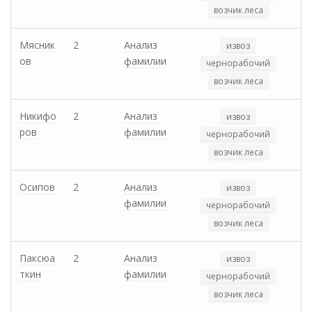
возчик леса
Мясник
2
Анализ
извоз
ов
фамилии
чернорабочий
возчик леса
Никифо
2
Анализ
извоз
ров
фамилии
чернорабочий
возчик леса
Осипов
2
Анализ
извоз
фамилии
чернорабочий
возчик леса
Паксюа
2
Анализ
извоз
ткин
фамилии
чернорабочий
возчик леса