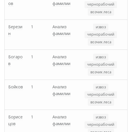
ов
фамилии
чернорабочий
возчик леса
Берези
1
Анализ
извоз
н
фамилии
чернорабочий
возчик леса
Богаро
1
Анализ
извоз
в
фамилии
чернорабочий
возчик леса
Бойков
1
Анализ
извоз
фамилии
чернорабочий
возчик леса
Борисе
1
Анализ
извоз
цов
фамилии
чернорабочий