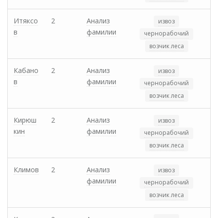
Итяксо
2
Анализ
извоз
в
фамилии
чернорабочий
возчик леса
Кабано
2
Анализ
извоз
в
фамилии
чернорабочий
возчик леса
Кирюш
2
Анализ
извоз
кин
фамилии
чернорабочий
возчик леса
Климов
2
Анализ
извоз
фамилии
чернорабочий
возчик леса