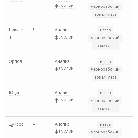
фамилии
чернорабочий
возчик леса
Никити
5
Анализ
извоз
н
фамилии
чернорабочий
возчик леса
Орлов
5
Анализ
извоз
фамилии
чернорабочий
возчик леса
Юдин
5
Анализ
извоз
фамилии
чернорабочий
возчик леса
Дунаев
4
Анализ
извоз
фамилии
чернорабочий