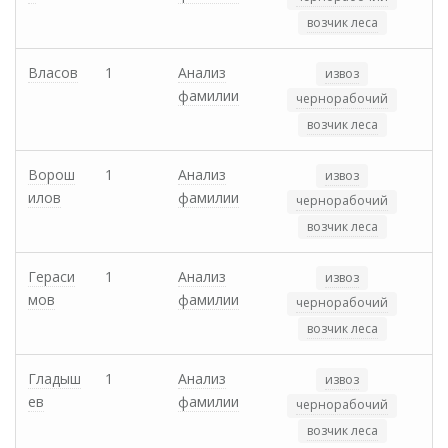
возчик леса
Власов
1
Анализ
извоз
фамилии
чернорабочий
возчик леса
Ворош
1
Анализ
извоз
илов
фамилии
чернорабочий
возчик леса
Гераси
1
Анализ
извоз
мов
фамилии
чернорабочий
возчик леса
Гладыш
1
Анализ
извоз
ев
фамилии
чернорабочий
возчик леса