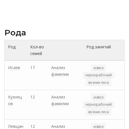
Рода
Род
Кол-во
Род занятий
семей
Исаев
17
Анализ
извоз
фамилии
чернорабочий
возчик леса
Кузнец
12
Анализ
извоз
ов
фамилии
чернорабочий
возчик леса
Левщан
12
Анализ
извоз