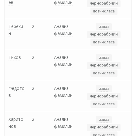
ев
фамилии
чернорабочий
возчик леса
Терехи
2
Анализ
извоз
н
фамилии
чернорабочий
возчик леса
Тихов
2
Анализ
извоз
фамилии
чернорабочий
возчик леса
Федото
2
Анализ
извоз
в
фамилии
чернорабочий
возчик леса
Харито
2
Анализ
извоз
нов
фамилии
чернорабочий
возчик леса