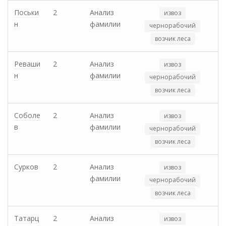
Поськи
2
Анализ
извоз
н
фамилии
чернорабочий
возчик леса
Реваши
2
Анализ
извоз
н
фамилии
чернорабочий
возчик леса
Соболе
2
Анализ
извоз
в
фамилии
чернорабочий
возчик леса
Сурков
2
Анализ
извоз
фамилии
чернорабочий
возчик леса
Татарц
2
Анализ
извоз