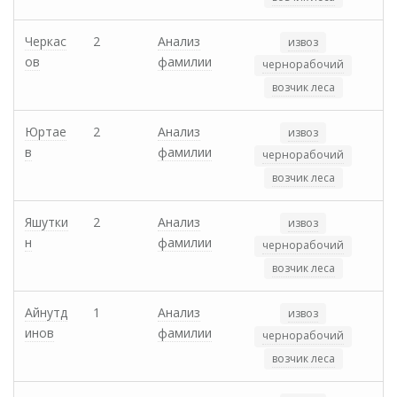
Черкас
2
Анализ
извоз
ов
фамилии
чернорабочий
возчик леса
Юртае
2
Анализ
извоз
в
фамилии
чернорабочий
возчик леса
Яшутки
2
Анализ
извоз
н
фамилии
чернорабочий
возчик леса
Айнутд
1
Анализ
извоз
инов
фамилии
чернорабочий
возчик леса