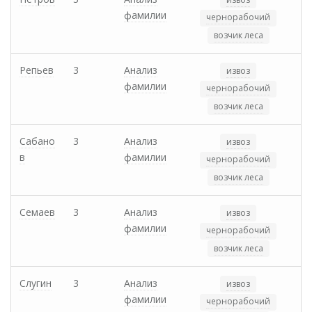
фамилии
чернорабочий
возчик леса
Репьев
3
Анализ
извоз
фамилии
чернорабочий
возчик леса
Сабано
3
Анализ
извоз
в
фамилии
чернорабочий
возчик леса
Семаев
3
Анализ
извоз
фамилии
чернорабочий
возчик леса
Слугин
3
Анализ
извоз
фамилии
чернорабочий