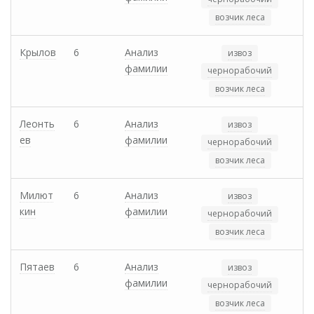
возчик леса
Крылов
6
Анализ
извоз
фамилии
чернорабочий
возчик леса
Леонть
6
Анализ
извоз
ев
фамилии
чернорабочий
возчик леса
Милют
6
Анализ
извоз
кин
фамилии
чернорабочий
возчик леса
Пятаев
6
Анализ
извоз
фамилии
чернорабочий
возчик леса