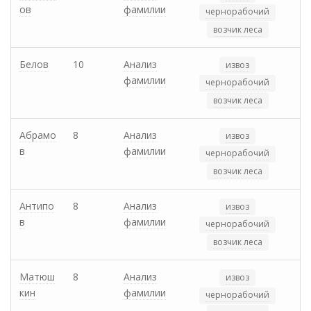
ов
фамилии
чернорабочий
возчик леса
Белов
10
Анализ
извоз
фамилии
чернорабочий
возчик леса
Абрамо
8
Анализ
извоз
в
фамилии
чернорабочий
возчик леса
Антипо
8
Анализ
извоз
в
фамилии
чернорабочий
возчик леса
Матюш
8
Анализ
извоз
кин
фамилии
чернорабочий