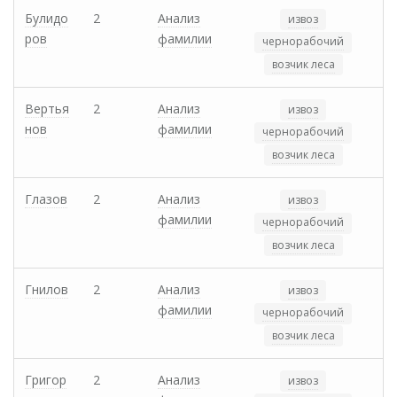
Булидо
2
Анализ
извоз
ров
фамилии
чернорабочий
возчик леса
Вертья
2
Анализ
извоз
нов
фамилии
чернорабочий
возчик леса
Глазов
2
Анализ
извоз
фамилии
чернорабочий
возчик леса
Гнилов
2
Анализ
извоз
фамилии
чернорабочий
возчик леса
Григор
2
Анализ
извоз