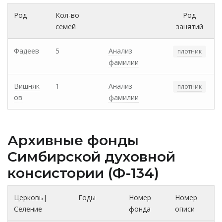
Род
Кол-во
Род
семей
занятий
Фадеев
5
Анализ
плотник
фамилии
Вишняк
1
Анализ
плотник
ов
фамилии
Архивные фонды
Cимбирской духовной
консистории (Ф-134)
Церковь|
Годы
Номер
Номер
Селение
фонда
описи