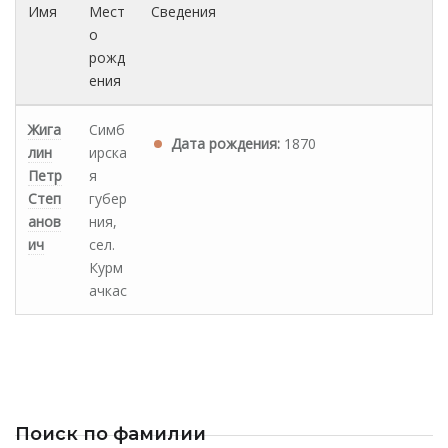
Имя
Мест
Сведения
о
рожд
ения
Жига
Симб
Дата рождения:
1870
лин
ирска
Петр
я
Степ
губер
анов
ния,
ич
сел.
Курм
ачкас
Поиск по фамилии