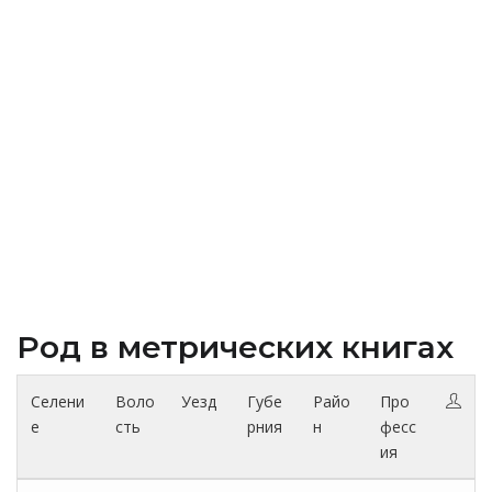
Род в метрических книгах
Селени
Воло
Уезд
Губе
Райо
Про
е
сть
рния
н
фесс
ия