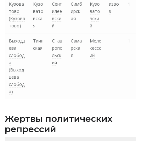
Кузова
Кузо
Сенг
Симб
Кузо
изво
1
тово
вато
илее
ирск
вато
з
(Кузова
вска
вски
ая
вски
тово)
я
й
й
Выходц
Тиин
Став
Сама
Меле
1
ева
ская
ропо
рска
кесск
слобод
льск
я
ий
а
ий
(Выход
цева
слобод
а)
Жертвы политических
репрессий